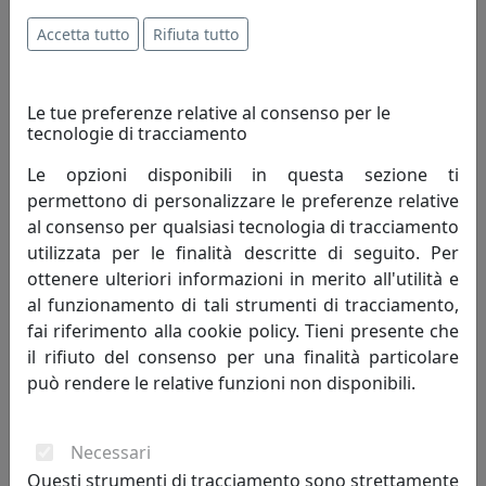
Accetta tutto
Rifiuta tutto
361,00 €
Le tue preferenze relative al consenso per le
tecnologie di tracciamento
Le opzioni disponibili in questa sezione ti
permettono di personalizzare le preferenze relative
al consenso per qualsiasi tecnologia di tracciamento
utilizzata per le finalità descritte di seguito. Per
ottenere ulteriori informazioni in merito all'utilità e
al funzionamento di tali strumenti di tracciamento,
fai riferimento alla cookie policy. Tieni presente che
TAVOLINO TWIN ROTONDO D45 ALTO CT02045-10 PETROLIO
il rifiuto del consenso per una finalità particolare
MemeDesign
può rendere le relative funzioni non disponibili.
361,00 €
Necessari
Questi strumenti di tracciamento sono strettamente