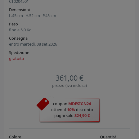
CT0204501
Dimensioni
L.
45
cm
H.
52
cm
P.
45
cm
Peso
fino a
5,0
Kg
Consegna
entro martedì, 08 set 2026
Spedizione
gratuita
361,00 €
prezzo (iva inclusa)
coupon
MDESIGN24
ottieni il
10%
di sconto
paghi solo
324,90 €
Colore
Quantità