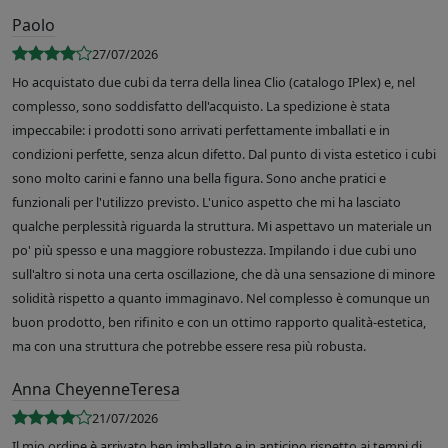
Paolo
27/07/2026
Ho acquistato due cubi da terra della linea Clio (catalogo IPlex) e, nel
complesso, sono soddisfatto dell'acquisto. La spedizione è stata
impeccabile: i prodotti sono arrivati perfettamente imballati e in
condizioni perfette, senza alcun difetto. Dal punto di vista estetico i cubi
sono molto carini e fanno una bella figura. Sono anche pratici e
funzionali per l'utilizzo previsto. L'unico aspetto che mi ha lasciato
qualche perplessità riguarda la struttura. Mi aspettavo un materiale un
po' più spesso e una maggiore robustezza. Impilando i due cubi uno
sull'altro si nota una certa oscillazione, che dà una sensazione di minore
solidità rispetto a quanto immaginavo. Nel complesso è comunque un
buon prodotto, ben rifinito e con un ottimo rapporto qualità-estetica,
ma con una struttura che potrebbe essere resa più robusta.
Anna CheyenneTeresa
21/07/2026
Il mio ordine è arrivato ben imballato e in anticipo rispetto ai tempi di