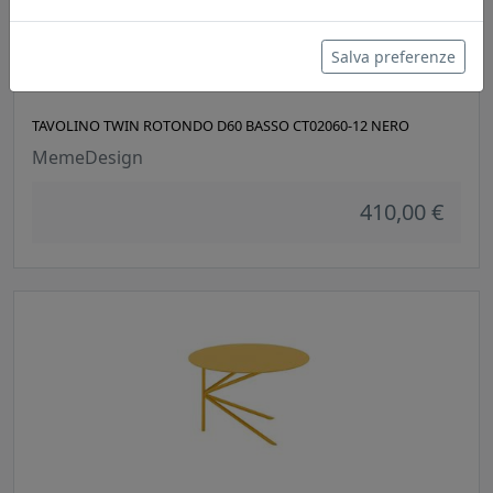
Salva preferenze
TAVOLINO TWIN ROTONDO D60 BASSO CT02060-12 NERO
MemeDesign
410,00 €