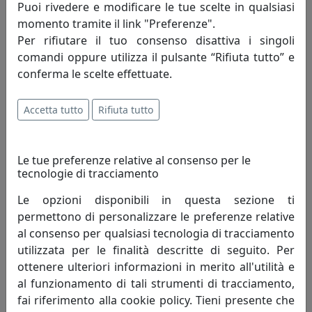
Puoi rivedere e modificare le tue scelte in qualsiasi
momento tramite il link "Preferenze".
Per rifiutare il tuo consenso disattiva i singoli
comandi oppure utilizza il pulsante “Rifiuta tutto” e
conferma le scelte effettuate.
Accetta tutto
Rifiuta tutto
TAVOLINO WAY BAR H90 OUTDOOR CT11090-12 NERO
Le tue preferenze relative al consenso per le
tecnologie di tracciamento
MemeDesign
Le opzioni disponibili in questa sezione ti
518,00 €
permettono di personalizzare le preferenze relative
al consenso per qualsiasi tecnologia di tracciamento
utilizzata per le finalità descritte di seguito. Per
ottenere ulteriori informazioni in merito all'utilità e
al funzionamento di tali strumenti di tracciamento,
fai riferimento alla cookie policy. Tieni presente che