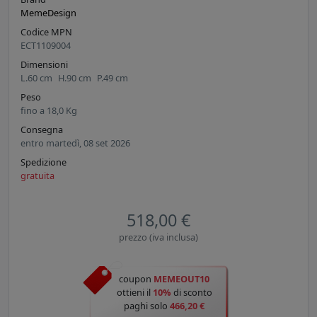
MemeDesign
Codice MPN
ECT1109004
Dimensioni
L.
60
cm
H.
90
cm
P.
49
cm
Peso
fino a
18,0
Kg
Consegna
entro martedì, 08 set 2026
Spedizione
gratuita
518,00 €
prezzo (iva inclusa)
coupon
MEMEOUT10
ottieni il
10%
di sconto
paghi solo
466,20 €