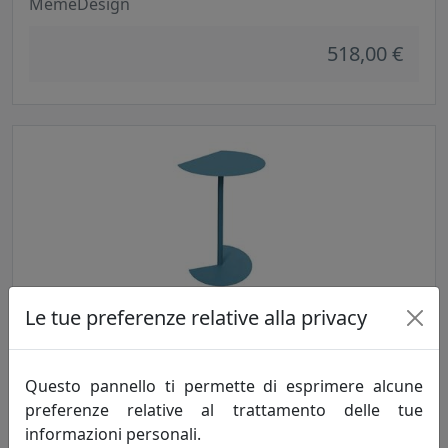
MemeDesign
518,00 €
Le tue preferenze relative alla privacy
TAVOLINO WAY BAR H90 OUTDOOR CT11090-10 PETROLIO
MemeDesign
Questo pannello ti permette di esprimere alcune
518,00 €
preferenze relative al trattamento delle tue
informazioni personali.