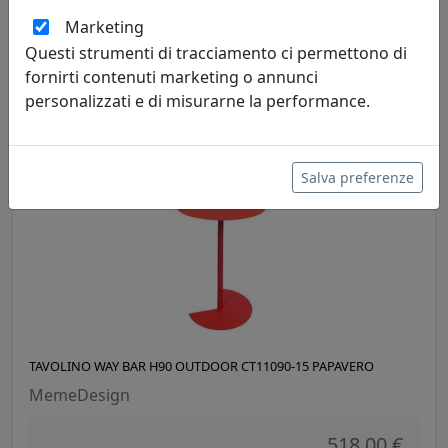
TAVOLINO WAY BAR H90 OUTDOOR CT11090-14 ZUCCA
Marketing
MemeDesign
Questi strumenti di tracciamento ci permettono di
fornirti contenuti marketing o annunci
518,00 €
personalizzati e di misurarne la performance.
Salva preferenze
TAVOLINO WAY BAR H90 OUTDOOR CT11090-15 PAPAVERO
MemeDesign
518,00 €