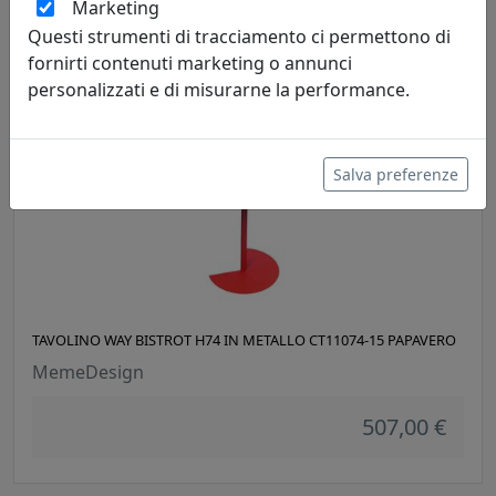
Marketing
Questi strumenti di tracciamento ci permettono di
507,00 €
fornirti contenuti marketing o annunci
personalizzati e di misurarne la performance.
Salva preferenze
TAVOLINO WAY BISTROT H74 IN METALLO CT11074-15 PAPAVERO
MemeDesign
507,00 €