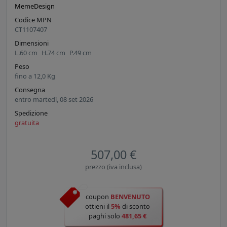
MemeDesign
Codice MPN
CT1107407
Dimensioni
L.
60
cm
H.
74
cm
P.
49
cm
Peso
fino a
12,0
Kg
Consegna
entro martedì, 08 set 2026
Spedizione
gratuita
507,00 €
prezzo (iva inclusa)
coupon
BENVENUTO
ottieni il
5%
di sconto
paghi solo
481,65 €