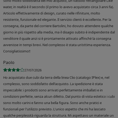
Sono molto soddisfatta del mio acquisto, un vassoio rettangolare Like
water, in realtà è il secondo (il primo lo avevo acquistato circa 3 anni fa).
Articolo effettivamente di design, curato nelle rifiniture, molto
resistente, funzionale ed elegante. Il servizio clienti è eccellente. Per la
consegna, da parte del corriere Bartolini, ho dovuto attendere qualche
giorno in più rispetto alla media, ma il disagio subito è indipendente dal
venditore il quale anzi si è prontamente attivato affinché la consegna
avvenisse in tempi brevi. Nel complesso è stata un’ottima esperienza.
Consigliatissimo!!
Paolo
27/07/2026
Ho acquistato due cubi da terra della linea Clio (catalogo IPlex) e, nel
complesso, sono soddisfatto dell'acquisto. La spedizione è stata
impeccabile: i prodotti sono arrivati perfettamente imballati e in
condizioni perfette, senza alcun difetto. Dal punto di vista estetico i cubi
sono molto carini e fanno una bella figura. Sono anche pratici e
funzionali per l'utilizzo previsto. L'unico aspetto che mi ha lasciato
qualche perplessità riguarda la struttura. Mi aspettavo un materiale un