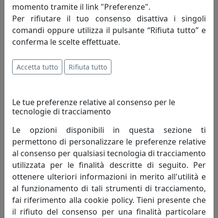
momento tramite il link "Preferenze".
Per rifiutare il tuo consenso disattiva i singoli
comandi oppure utilizza il pulsante “Rifiuta tutto” e
conferma le scelte effettuate.
Accetta tutto
Rifiuta tutto
TAVOLINO WAY BISTROT H74 IN METALLO CT11074-12 NERO
MemeDesign
Le tue preferenze relative al consenso per le
507,00 €
tecnologie di tracciamento
Le opzioni disponibili in questa sezione ti
permettono di personalizzare le preferenze relative
al consenso per qualsiasi tecnologia di tracciamento
utilizzata per le finalità descritte di seguito. Per
ottenere ulteriori informazioni in merito all'utilità e
al funzionamento di tali strumenti di tracciamento,
fai riferimento alla cookie policy. Tieni presente che
il rifiuto del consenso per una finalità particolare