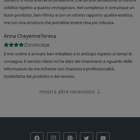
sull'altro si nota una certa oscillazione, che dà una sensazione di minore
solidità rispetto a quanto immaginavo. Nel complesso è comunque un
buon prodotto, ben rifinito e con un ottimo rapporto qualità-estetica,
ma con una struttura che potrebbe essere resa più robusta.
Anna CheyenneTeresa
21/07/2026
Il mio ordine è arrivato ben imballato e in anticipo rispetto ai tempi di
consegna. Il servizio clienti mi ha dato dei chiarimenti a riguardo delle
informazioni da me richieste con chiarezza e professionalità.
Soddisfatta del prodotto e del servizio.
mostra altre recensioni