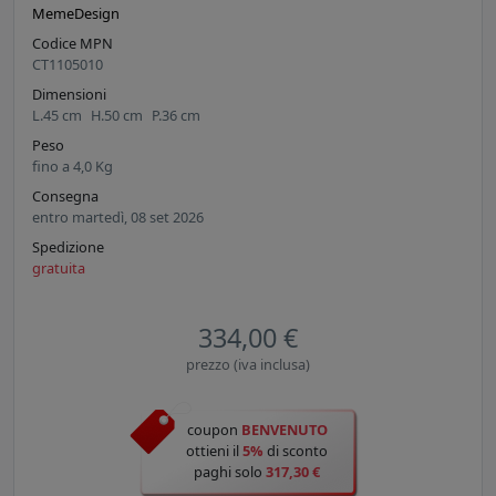
MemeDesign
Codice MPN
CT1105010
Dimensioni
L.
45
cm
H.
50
cm
P.
36
cm
Peso
fino a
4,0
Kg
Consegna
entro martedì, 08 set 2026
Spedizione
gratuita
334,00 €
prezzo (iva inclusa)
coupon
BENVENUTO
ottieni il
5%
di sconto
paghi solo
317,30 €