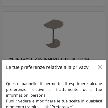
TAVOLINO WAY SOFA H50 IN METALLO CT11050-07 FANGO
MemeDesign
Le tue preferenze relative alla privacy
334,00 €
Questo pannello ti permette di esprimere alcune
preferenze relative al trattamento delle tue
informazioni personali.
Puoi rivedere e modificare le tue scelte in qualsiasi
momento tramite il link "Preferenze".