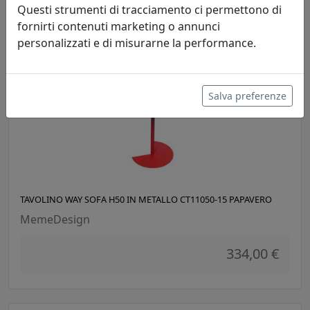
Questi strumenti di tracciamento ci permettono di
334,00 €
fornirti contenuti marketing o annunci
personalizzati e di misurarne la performance.
Salva preferenze
TAVOLINO WAY SOFA H50 IN METALLO CT11050-15 PAPAVERO
MemeDesign
334,00 €