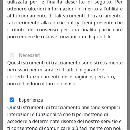
utilizzata per le finalità descritte di seguito. Per
che viene vissuta con la disinvoltura e quel pizzico di
ottenere ulteriori informazioni in merito all'utilità e
ironia che i tempi moderni richiedono.
al funzionamento di tali strumenti di tracciamento,
fai riferimento alla cookie policy. Tieni presente che
il rifiuto del consenso per una finalità particolare
può rendere le relative funzioni non disponibili.
Potrebbero interessarti
Necessari
Questi strumenti di tracciamento sono strettamente
necessari per misurare il traffico e garantire il
corretto funzionamento delle pagine e, pertanto,
non richiedono il tuo consenso.
Lascia una recensione
Esperienza
Questi strumenti di tracciamento abilitano semplici
interazioni e funzionalità che ti permettono di
accedere a determinate risorse del nostro servizio e
ti consentono di comunicare più facilmente con noi.