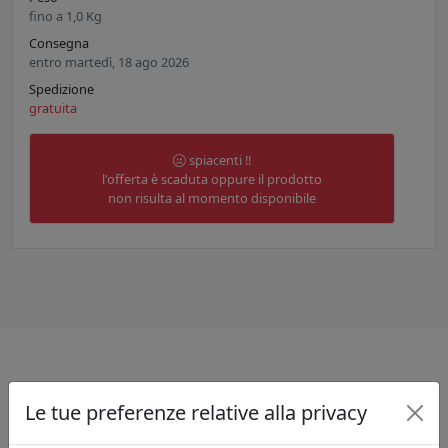
fino a
1,0
Kg
Consegna
entro martedì, 18 ago 2026
Spedizione
gratuita
spiacenti !!
l'offerta è scaduta oppure il prodotto
non risulta al momento disponibile
Informazioni sul brand
Le tue preferenze relative alla privacy
Oltre agli articoli in Sheffield, la sua