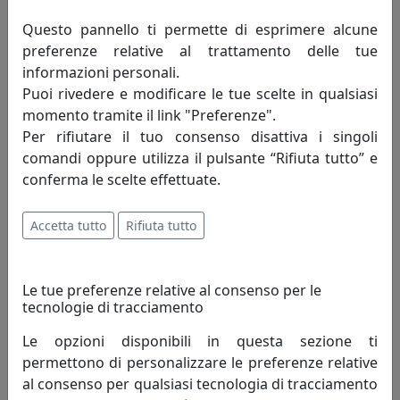
collezione comprende una serie
Questo pannello ti permette di esprimere alcune
vastissima di articoli in smalto ispirata a
preferenze relative al trattamento delle tue
quelli che tanto piacevano agli zar di tutte
informazioni personali.
le Russie, una collezione in porcellana, cristalli,
Puoi rivedere e modificare le tue scelte in qualsiasi
ceramiche dipinte a mano e vetri molati. La Royal Family
momento tramite il link "Preferenze".
vuole regalare un po’ di magia,un sogno in cui i semplici
Per rifiutare il tuo consenso disattiva i singoli
gesti quotidiani assumano caratteristiche speciali una
comandi oppure utilizza il pulsante “Rifiuta tutto” e
volta esclusivo privilegio di pochi e oggi destinate a
conferma le scelte effettuate.
tutte le persone che amano il bello.
La Royal Family non confonde la modernità del design
Accetta tutto
Rifiuta tutto
con l’eccessiva semplificazione dei processi
produttivi,pensa che bisogna saper coniugare gli
Le tue preferenze relative al consenso per le
eccellenti risultati raggiunti dai grandi artisti di oggetti
tecnologie di tracciamento
del passato con le esigenze moderne e contemporanee.
Le opzioni disponibili in questa sezione ti
Royal Family vuole essere un punto di riferimento per
permettono di personalizzare le preferenze relative
chi ama una casa calda ed accogliente, piena di oggetti
al consenso per qualsiasi tecnologia di tracciamento
e di vita, in cui l’eleganza non è mai troppo formale,ma