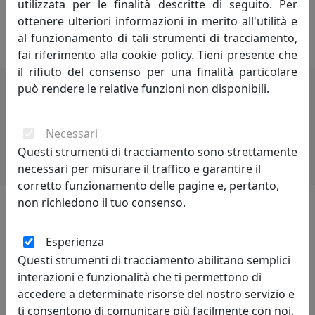
utilizzata per le finalità descritte di seguito. Per
che viene vissuta con la disinvoltura e quel pizzico di
ottenere ulteriori informazioni in merito all'utilità e
ironia che i tempi moderni richiedono.
al funzionamento di tali strumenti di tracciamento,
fai riferimento alla cookie policy. Tieni presente che
il rifiuto del consenso per una finalità particolare
può rendere le relative funzioni non disponibili.
Potrebbero interessarti
Necessari
Questi strumenti di tracciamento sono strettamente
necessari per misurare il traffico e garantire il
corretto funzionamento delle pagine e, pertanto,
non richiedono il tuo consenso.
Lascia una recensione
Esperienza
Questi strumenti di tracciamento abilitano semplici
interazioni e funzionalità che ti permettono di
accedere a determinate risorse del nostro servizio e
ti consentono di comunicare più facilmente con noi.