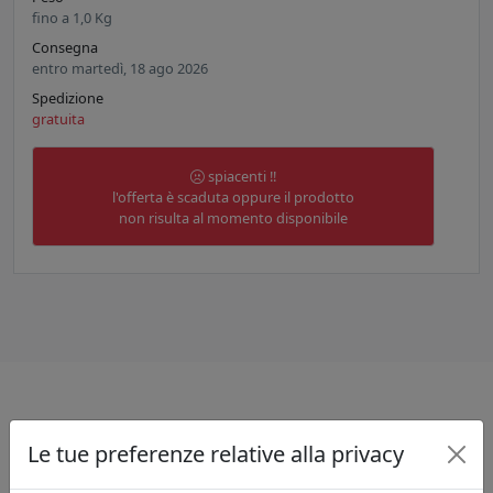
fino a
1,0
Kg
Consegna
entro martedì, 18 ago 2026
Spedizione
gratuita
spiacenti !!
l'offerta è scaduta oppure il prodotto
non risulta al momento disponibile
Informazioni sul brand
Le tue preferenze relative alla privacy
Oltre agli articoli in Sheffield, la sua