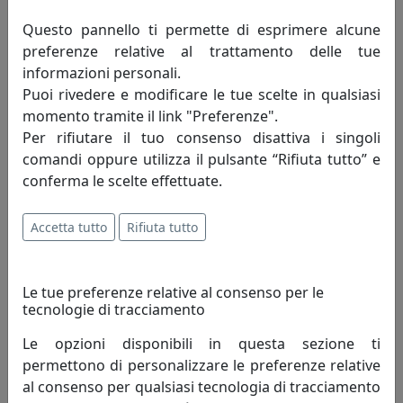
collezione comprende una serie
Questo pannello ti permette di esprimere alcune
vastissima di articoli in smalto ispirata a
preferenze relative al trattamento delle tue
quelli che tanto piacevano agli zar di tutte
informazioni personali.
le Russie, una collezione in porcellana, cristalli,
Puoi rivedere e modificare le tue scelte in qualsiasi
ceramiche dipinte a mano e vetri molati. La Royal Family
momento tramite il link "Preferenze".
vuole regalare un po’ di magia,un sogno in cui i semplici
Per rifiutare il tuo consenso disattiva i singoli
gesti quotidiani assumano caratteristiche speciali una
comandi oppure utilizza il pulsante “Rifiuta tutto” e
volta esclusivo privilegio di pochi e oggi destinate a
conferma le scelte effettuate.
tutte le persone che amano il bello.
La Royal Family non confonde la modernità del design
Accetta tutto
Rifiuta tutto
con l’eccessiva semplificazione dei processi
produttivi,pensa che bisogna saper coniugare gli
Le tue preferenze relative al consenso per le
eccellenti risultati raggiunti dai grandi artisti di oggetti
tecnologie di tracciamento
del passato con le esigenze moderne e contemporanee.
Le opzioni disponibili in questa sezione ti
Royal Family vuole essere un punto di riferimento per
permettono di personalizzare le preferenze relative
chi ama una casa calda ed accogliente, piena di oggetti
al consenso per qualsiasi tecnologia di tracciamento
e di vita, in cui l’eleganza non è mai troppo formale,ma