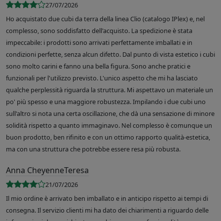
27/07/2026
Ho acquistato due cubi da terra della linea Clio (catalogo IPlex) e, nel
complesso, sono soddisfatto dell'acquisto. La spedizione è stata
impeccabile: i prodotti sono arrivati perfettamente imballati e in
condizioni perfette, senza alcun difetto. Dal punto di vista estetico i cubi
sono molto carini e fanno una bella figura. Sono anche pratici e
funzionali per l'utilizzo previsto. L'unico aspetto che mi ha lasciato
qualche perplessità riguarda la struttura. Mi aspettavo un materiale un
po' più spesso e una maggiore robustezza. Impilando i due cubi uno
sull'altro si nota una certa oscillazione, che dà una sensazione di minore
solidità rispetto a quanto immaginavo. Nel complesso è comunque un
buon prodotto, ben rifinito e con un ottimo rapporto qualità-estetica,
ma con una struttura che potrebbe essere resa più robusta.
Anna CheyenneTeresa
21/07/2026
Il mio ordine è arrivato ben imballato e in anticipo rispetto ai tempi di
consegna. Il servizio clienti mi ha dato dei chiarimenti a riguardo delle