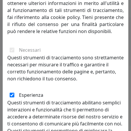
ironia che i tempi moderni richiedono.
ottenere ulteriori informazioni in merito all'utilità e
al funzionamento di tali strumenti di tracciamento,
fai riferimento alla cookie policy. Tieni presente che
il rifiuto del consenso per una finalità particolare
può rendere le relative funzioni non disponibili.
Potrebbero interessarti
Necessari
Questi strumenti di tracciamento sono strettamente
necessari per misurare il traffico e garantire il
corretto funzionamento delle pagine e, pertanto,
non richiedono il tuo consenso.
Lascia una recensione
Esperienza
Questi strumenti di tracciamento abilitano semplici
interazioni e funzionalità che ti permettono di
accedere a determinate risorse del nostro servizio e
ti consentono di comunicare più facilmente con noi.
Leggi le recensioni
Questi strumenti ci permettono di migliorare la