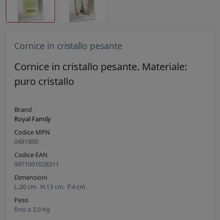
Cornice in cristallo pesante
Cornice in cristallo pesante. Materiale:
puro cristallo
Brand
Royal Family
Codice MPN
0481800
Codice EAN
9971001028311
Dimensioni
L.
26
cm
H.
13
cm
P.
4
cm
Peso
fino a
3,0
Kg