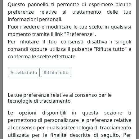
Questo pannello ti permette di esprimere alcune
quelli che tanto piacevano agli zar di tutte
preferenze relative al trattamento delle tue
le Russie, una collezione in porcellana, cristalli,
informazioni personali.
ceramiche dipinte a mano e vetri molati. La Royal Family
Puoi rivedere e modificare le tue scelte in qualsiasi
vuole regalare un po’ di magia,un sogno in cui i semplici
momento tramite il link "Preferenze".
gesti quotidiani assumano caratteristiche speciali una
Per rifiutare il tuo consenso disattiva i singoli
volta esclusivo privilegio di pochi e oggi destinate a
comandi oppure utilizza il pulsante “Rifiuta tutto” e
tutte le persone che amano il bello.
conferma le scelte effettuate.
La Royal Family non confonde la modernità del design
Accetta tutto
Rifiuta tutto
con l’eccessiva semplificazione dei processi
produttivi,pensa che bisogna saper coniugare gli
eccellenti risultati raggiunti dai grandi artisti di oggetti
Le tue preferenze relative al consenso per le
del passato con le esigenze moderne e contemporanee.
tecnologie di tracciamento
Royal Family vuole essere un punto di riferimento per
Le opzioni disponibili in questa sezione ti
chi ama una casa calda ed accogliente, piena di oggetti
permettono di personalizzare le preferenze relative
e di vita, in cui l’eleganza non è mai troppo formale,ma
al consenso per qualsiasi tecnologia di tracciamento
che viene vissuta con la disinvoltura e quel pizzico di
utilizzata per le finalità descritte di seguito. Per