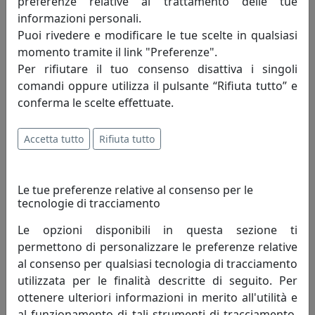
preferenze relative al trattamento delle tue
Palo diametro 50 mm. Stecche robuste intercambiabili
informazioni personali.
con sezione 18x30 mm. Apertura e chiusura con doppia
Puoi rivedere e modificare le tue scelte in qualsiasi
carrucola. TESSUTO: Acrilico Dralon 350gr/m2
momento tramite il link "Preferenze".
impermeabilizzato e trattato antimuffa garantito
Per rifiutare il tuo consenso disattiva i singoli
Teflon. Con camino antivento. Tinto massa. 5 anni di
comandi oppure utilizza il pulsante “Rifiuta tutto” e
garanzia. La base è disponibile in cemento, in acciaio
conferma le scelte effettuate.
con fori per il fissaggio a terra oppure con tubo
d'acciaio da interrare. La base a terra è disponibile in
Accetta tutto
Rifiuta tutto
più versioni, chiamare o scrivere per preventivi ed
ulteriori spiegazioni.
Le tue preferenze relative al consenso per le
tecnologie di tracciamento
Informazioni sul brand
Le opzioni disponibili in questa sezione ti
permettono di personalizzare le preferenze relative
Alla esperienza e capacità manipolativa
al consenso per qualsiasi tecnologia di tracciamento
l'azienda Scolaro aggiunge da sempre
utilizzata per le finalità descritte di seguito. Per
nuove tecnologie per migliorare lo
ottenere ulteriori informazioni in merito all'utilità e
standard qualitativo e da semplice
al funzionamento di tali strumenti di tracciamento,
prodotto per riparare dal sole ne ha fatto un elegante