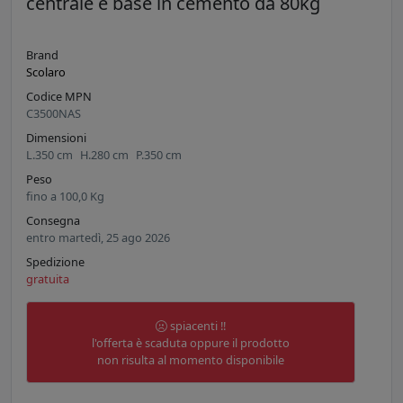
centrale e base in cemento da 80kg
Brand
Scolaro
Codice MPN
C3500NAS
Dimensioni
L.
350
cm
H.
280
cm
P.
350
cm
Peso
fino a
100,0
Kg
Consegna
entro martedì, 25 ago 2026
Spedizione
gratuita
spiacenti !!
l'offerta è scaduta oppure il prodotto
non risulta al momento disponibile