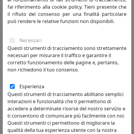
fai riferimento alla cookie policy. Tieni presente che
strumento per l’arredamento personalizzato. Il design,
il rifiuto del consenso per una finalità particolare
le nuove soluzioni tecniche e l’abbinamento dei
può rendere le relative funzioni non disponibili.
materiali migliori, segnano l’evoluzione e l’utilizzo
dell’ombrellone, il tutto garantito da un processo
produttivo interamente italiano.
Necessari
Questi strumenti di tracciamento sono strettamente
I nostri articoli sono progettati, sviluppati e prodotti
necessari per misurare il traffico e garantire il
interamente all’interno della nostra azienda con sede in
corretto funzionamento delle pagine e, pertanto,
Italia. Particolare cura per la rifinitura e il controllo di
non richiedono il tuo consenso.
qualita` sono parte integrante della nostra politica.
Grazie ai materiali impiegati e ai dispositivi tecnici i
Esperienza
nostri articoli sono particolarmente robusti e adatti per
Questi strumenti di tracciamento abilitano semplici
un uso intenso e professionale. L’utilizzo di tessuti
interazioni e funzionalità che ti permettono di
acrilici impermeabili, di legno, acciaio e alluminio
accedere a determinate risorse del nostro servizio e
trattati ne garantiscono una lunga vita.
ti consentono di comunicare più facilmente con noi.
Questi strumenti ci permettono di migliorare la
qualità della tua esperienza utente con la nostra