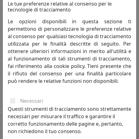
che inebriano e le tende che ballano al suono del vento.
Le tue preferenze relative al consenso per le
tecnologie di tracciamento
Nella nostra mission la natura è la nostra più grande
Le opzioni disponibili in questa sezione ti
alleata: utilizziamo solo materiali 100% naturali e le
permettono di personalizzare le preferenze relative
nostre collezioni prendono sempre ispirazione dalla
al consenso per qualsiasi tecnologia di tracciamento
sfumatura di un petalo, dal dettaglio di un ramo e
utilizzata per le finalità descritte di seguito. Per
riportano fiori e foglie tra le pareti domestiche.
ottenere ulteriori informazioni in merito all'utilità e
al funzionamento di tali strumenti di tracciamento,
Applicazioni, finiture, sovrapposizioni animano i nostri
fai riferimento alla cookie policy. Tieni presente che
articoli rendendo la componente tessile essenziale per
il rifiuto del consenso per una finalità particolare
l'anima della casa. Abbiamo uno stile che non insegue le
può rendere le relative funzioni non disponibili.
tendenze ma vuole collocarsi nell'idea di un classico
contemporaneo. Sempre attuale e mai démodé, come
lo è la natura che ci circonda.
Necessari
Questi strumenti di tracciamento sono strettamente
necessari per misurare il traffico e garantire il
corretto funzionamento delle pagine e, pertanto,
non richiedono il tuo consenso.
Potrebbero interessarti