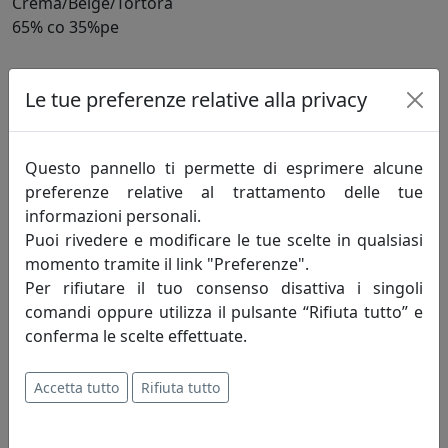
Crema/Beige/Tortora
65% co 35%pe
Informazioni sul brand
Le tue preferenze relative alla privacy
Siamo una giovane azienda italiana che
pensa e produce la sue collezioni di
Questo pannello ti permette di esprimere alcune
tessile decorativo per la casa
preferenze relative al trattamento delle tue
esclusivamente in Italia. La nostra
informazioni personali.
scanzonata mission è quella di "portare bellezza" in
Puoi rivedere e modificare le tue scelte in qualsiasi
ogni angolo della casa attraverso articoli tessili
momento tramite il link "Preferenze".
innovativi e particolari che accostano alla funzionalità
Per rifiutare il tuo consenso disattiva i singoli
pratica la bellezza, l'eccellenza artigianale e la qualità
comandi oppure utilizza il pulsante “Rifiuta tutto” e
del made in Italy fatto in Italia da artigiani solo italiani.
conferma le scelte effettuate.
Amiamo le tavole imbandite, le tovaglie che le vestono,
Accetta tutto
Rifiuta tutto
il lino e la lana. I plaid sdraiati sui divani, i cuscini che
parlano di amicizia, le camerette dei bambini. I profumi