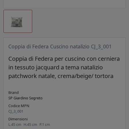
Coppia di Federa Cuscino natalizio CJ_3_001
Coppia di Federa per cuscino con cerniera
in tessuto jacquard a tema natalizio
patchwork natale, crema/beige/ tortora
Brand
SP Giardino Segreto
Codice MPN
CJ_3_001
Dimensioni
L.
45
cm
H.
45
cm
P.
1
cm