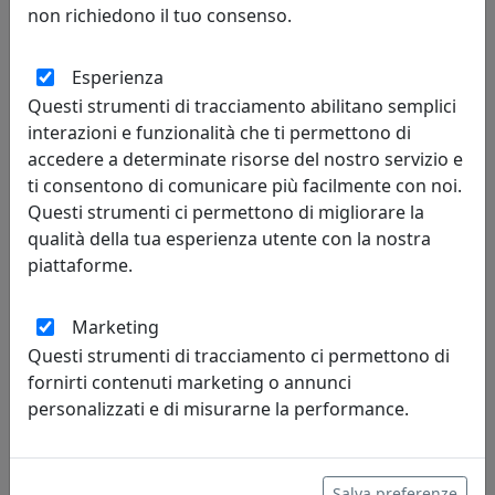
non richiedono il tuo consenso.
Vesta Home
Esperienza
224,00 €
Questi strumenti di tracciamento abilitano semplici
interazioni e funzionalità che ti permettono di
accedere a determinate risorse del nostro servizio e
ti consentono di comunicare più facilmente con noi.
Questi strumenti ci permettono di migliorare la
qualità della tua esperienza utente con la nostra
piattaforme.
Marketing
Questi strumenti di tracciamento ci permettono di
TAVOLINO MIAMI D45 BASIC, CATALOGO VESTA HOME, COD
fornirti contenuti marketing o annunci
25004-D32
personalizzati e di misurarne la performance.
Vesta Home
224,00 €
Salva preferenze