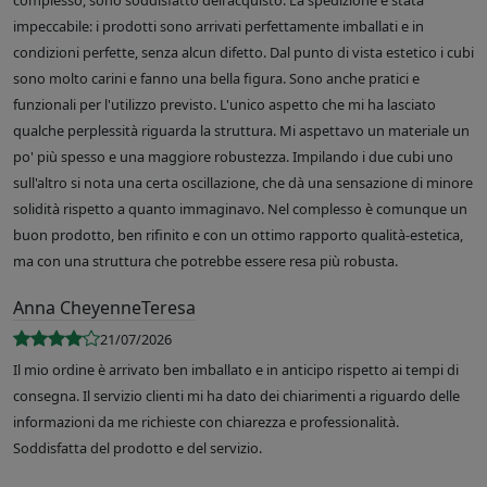
complesso, sono soddisfatto dell'acquisto. La spedizione è stata
impeccabile: i prodotti sono arrivati perfettamente imballati e in
condizioni perfette, senza alcun difetto. Dal punto di vista estetico i cubi
sono molto carini e fanno una bella figura. Sono anche pratici e
funzionali per l'utilizzo previsto. L'unico aspetto che mi ha lasciato
qualche perplessità riguarda la struttura. Mi aspettavo un materiale un
po' più spesso e una maggiore robustezza. Impilando i due cubi uno
sull'altro si nota una certa oscillazione, che dà una sensazione di minore
solidità rispetto a quanto immaginavo. Nel complesso è comunque un
buon prodotto, ben rifinito e con un ottimo rapporto qualità-estetica,
ma con una struttura che potrebbe essere resa più robusta.
Anna CheyenneTeresa
21/07/2026
Il mio ordine è arrivato ben imballato e in anticipo rispetto ai tempi di
consegna. Il servizio clienti mi ha dato dei chiarimenti a riguardo delle
informazioni da me richieste con chiarezza e professionalità.
Soddisfatta del prodotto e del servizio.