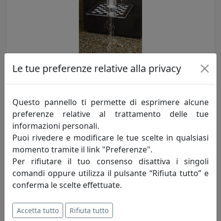
Le tue preferenze relative alla privacy
TAVOLINO SCACCO MATTO 45X45 DELLA VESTA HOME,
TRASPARENTE, COD 25003-00
Vesta Home
Questo pannello ti permette di esprimere alcune
preferenze relative al trattamento delle tue
224,00 €
informazioni personali.
Puoi rivedere e modificare le tue scelte in qualsiasi
momento tramite il link "Preferenze".
Per rifiutare il tuo consenso disattiva i singoli
comandi oppure utilizza il pulsante “Rifiuta tutto” e
conferma le scelte effettuate.
Accetta tutto
Rifiuta tutto