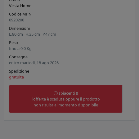
Vesta Home
Codice MPN
0920200
Dimensioni
L.
80
cm
H.
35
cm
P.
47
cm
Peso
fino a
0,0
Kg
Consegna
entro martedì, 18 ago 2026
Spedizione
gratuita
spiacenti !!
l'offerta è scaduta oppure il prodotto
non risulta al momento disponibile