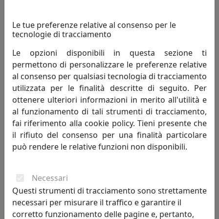
Le tue preferenze relative al consenso per le
TAVOLINO MIAMI D45 TRASPARENTE, CATALOGO VESTA HOME,
tecnologie di tracciamento
COD 25004-00
Vesta Home
Le opzioni disponibili in questa sezione ti
permettono di personalizzare le preferenze relative
179,00 €
al consenso per qualsiasi tecnologia di tracciamento
utilizzata per le finalità descritte di seguito. Per
ottenere ulteriori informazioni in merito all'utilità e
al funzionamento di tali strumenti di tracciamento,
fai riferimento alla cookie policy. Tieni presente che
il rifiuto del consenso per una finalità particolare
può rendere le relative funzioni non disponibili.
Necessari
Questi strumenti di tracciamento sono strettamente
necessari per misurare il traffico e garantire il
TAVOLINO MIAMI D45 MULTICOLOR, CATALOGO VESTA HOME,
corretto funzionamento delle pagine e, pertanto,
COD 25004-01