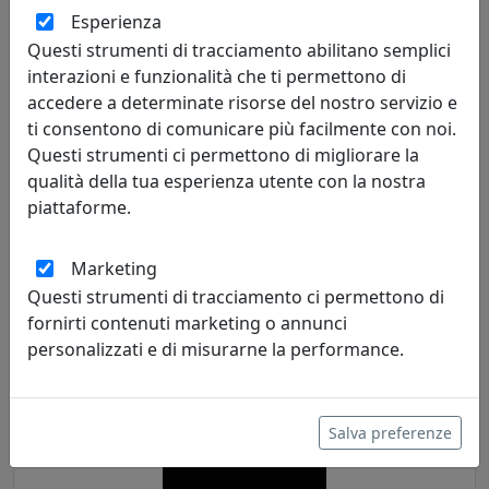
Esperienza
Questi strumenti di tracciamento abilitano semplici
interazioni e funzionalità che ti permettono di
accedere a determinate risorse del nostro servizio e
ti consentono di comunicare più facilmente con noi.
Questi strumenti ci permettono di migliorare la
qualità della tua esperienza utente con la nostra
piattaforme.
SET DI TRE TAVOLINI SOVRAPPONIBILI SIMPLY, VESTA HOME,
Marketing
TRASPARENTE 23727-00
Questi strumenti di tracciamento ci permettono di
Vesta Home
fornirti contenuti marketing o annunci
personalizzati e di misurarne la performance.
423,00 €
Salva preferenze