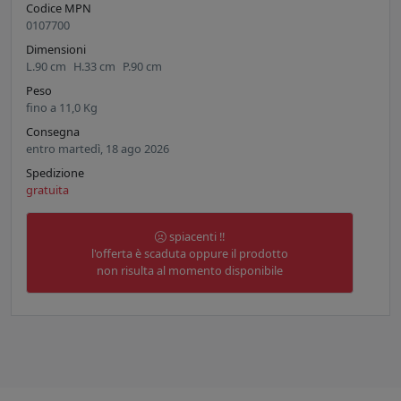
Codice MPN
0107700
Dimensioni
L.
90
cm
H.
33
cm
P.
90
cm
Peso
fino a
11,0
Kg
Consegna
entro martedì, 18 ago 2026
Spedizione
gratuita
spiacenti !!
l'offerta è scaduta oppure il prodotto
non risulta al momento disponibile