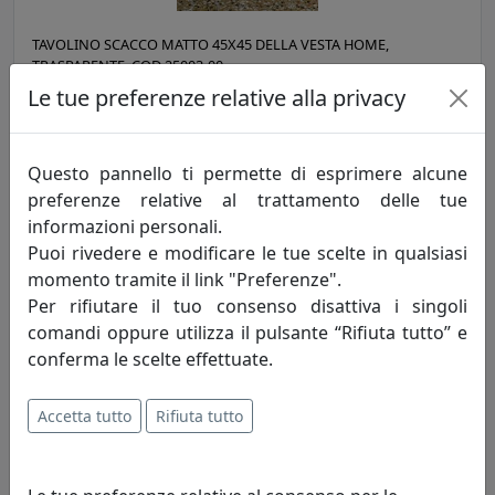
TAVOLINO SCACCO MATTO 45X45 DELLA VESTA HOME,
TRASPARENTE, COD 25003-00
Le tue preferenze relative alla privacy
Vesta Home
224,00 €
Questo pannello ti permette di esprimere alcune
preferenze relative al trattamento delle tue
informazioni personali.
Puoi rivedere e modificare le tue scelte in qualsiasi
momento tramite il link "Preferenze".
Per rifiutare il tuo consenso disattiva i singoli
comandi oppure utilizza il pulsante “Rifiuta tutto” e
conferma le scelte effettuate.
Accetta tutto
Rifiuta tutto
TAVOLINO DA SALOTTO RETTANGOLARE CRYSTAL 83X50, VESTA
HOME, TRASPARENTE 9302-00