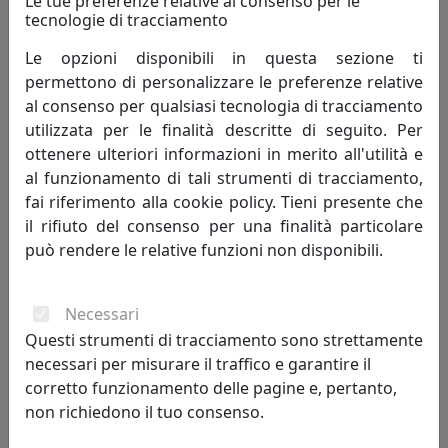
Le tue preferenze relative al consenso per le
Vesta Home
tecnologie di tracciamento
477,00 €
Le opzioni disponibili in questa sezione ti
permettono di personalizzare le preferenze relative
al consenso per qualsiasi tecnologia di tracciamento
utilizzata per le finalità descritte di seguito. Per
ottenere ulteriori informazioni in merito all'utilità e
al funzionamento di tali strumenti di tracciamento,
fai riferimento alla cookie policy. Tieni presente che
il rifiuto del consenso per una finalità particolare
può rendere le relative funzioni non disponibili.
Necessari
COPPIA DI TAVOLINI SOVRAPPONIBILI SIMPLY, VESTA HOME,
Questi strumenti di tracciamento sono strettamente
TRASPARENTE 23726-00
necessari per misurare il traffico e garantire il
Vesta Home
corretto funzionamento delle pagine e, pertanto,
non richiedono il tuo consenso.
337,00 €