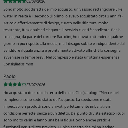
03/08/2026
Sono molto soddisfatta del mio acquisto, un vassoio rettangolare Like
water, in realtà è il secondo (il primo lo avevo acquistato circa 3 anni fa).
Articolo effettivamente di design, curato nelle rifiniture, molto
resistente, funzionale ed elegante. Il servizio clienti è eccellente. Per la
consegna, da parte del corriere Bartolini, ho dovuto attendere qualche
giorno in più rispetto alla media, ma il disagio subito è indipendente dal
venditore il quale anzi si è prontamente attivato affinché la consegna
avvenisse in tempi brevi. Nel complesso è stata un’ottima esperienza.
Consigliatissimo!!
Paolo
27/07/2026
Ho acquistato due cubi da terra della linea Clio (catalogo IPlex) e, nel
complesso, sono soddisfatto dell'acquisto. La spedizione è stata
impeccabile: i prodotti sono arrivati perfettamente imballati e in
condizioni perfette, senza alcun difetto. Dal punto di vista estetico i cubi
sono molto carini e fanno una bella figura. Sono anche pratici e
funzionali per l'utilizzo previsto. L'unico aspetto che mi ha lasciato