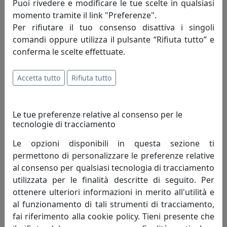
Puoi rivedere e modificare le tue scelte in qualsiasi
momento tramite il link "Preferenze".
TOVAGLIA PICCOLA DECOR, COLLEZIONE VESTA HOME, COLORE
Per rifiutare il tuo consenso disattiva i singoli
MODERN, CODICE 04240-D46
comandi oppure utilizza il pulsante “Rifiuta tutto” e
Vesta Home
conferma le scelte effettuate.
77,00 €
Accetta tutto
Rifiuta tutto
Le tue preferenze relative al consenso per le
tecnologie di tracciamento
Le opzioni disponibili in questa sezione ti
permettono di personalizzare le preferenze relative
al consenso per qualsiasi tecnologia di tracciamento
utilizzata per le finalità descritte di seguito. Per
ottenere ulteriori informazioni in merito all'utilità e
al funzionamento di tali strumenti di tracciamento,
TOVAGLIA GRANDE DECOR, COLLEZIONE VESTA HOME, COLORE
fai riferimento alla cookie policy. Tieni presente che
MODERN, CODICE 04290-D46