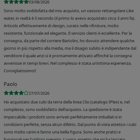
03/08/2026
Sono molto soddisfatta del mio acquisto, un vassoio rettangolare Like
water, in realtà è il secondo (il primo lo avevo acquistato circa 3 anni fa).
Articolo effettivamente di design, curato nelle rifiniture, molto
resistente, funzionale ed elegante. Il servizio clienti è eccellente. Per la
consegna, da parte del corriere Bartolini, ho dovuto attendere qualche
giorno in più rispetto alla media, ma il disagio subito è indipendente dal
venditore il quale anzi si è prontamente attivato affinché la consegna
avvenisse in tempi brevi. Nel complesso è stata un’ottima esperienza.
Consigliatissimo!!
Paolo
27/07/2026
Ho acquistato due cubi da terra della linea Clio (catalogo IPlex) e, nel
complesso, sono soddisfatto dell'acquisto. La spedizione è stata
impeccabile: i prodotti sono arrivati perfettamente imballati e in
condizioni perfette, senza alcun difetto. Dal punto di vista estetico i cubi
sono molto carini e fanno una bella figura. Sono anche pratici e
funzionali per l'utilizzo previsto. L'unico aspetto che mi ha lasciato