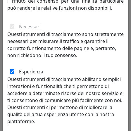
il rifiuto del consenso per una finalità particolare
Vesta Home
può rendere le relative funzioni non disponibili.
91,00 €
Necessari
Questi strumenti di tracciamento sono strettamente
necessari per misurare il traffico e garantire il
corretto funzionamento delle pagine e, pertanto,
non richiedono il tuo consenso.
Esperienza
Questi strumenti di tracciamento abilitano semplici
interazioni e funzionalità che ti permettono di
accedere a determinate risorse del nostro servizio e
TOVAGLIA GRANDE DECOR, COLLEZIONE VESTA HOME, COLORE
ti consentono di comunicare più facilmente con noi.
FOULARD, CODICE 04290-D47
Questi strumenti ci permettono di migliorare la
Vesta Home
qualità della tua esperienza utente con la nostra
piattaforme.
91,00 €