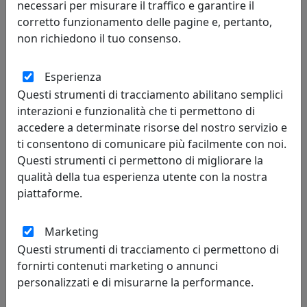
necessari per misurare il traffico e garantire il
corretto funzionamento delle pagine e, pertanto,
non richiedono il tuo consenso.
Esperienza
POLTRONA CRUISE DA ESTERNO, COMPLETA DI CUSCINI,
PIOGGIA EPR14001-03
Questi strumenti di tracciamento abilitano semplici
MemeDesign
interazioni e funzionalità che ti permettono di
accedere a determinate risorse del nostro servizio e
2.115,90 €
2.351,00 €
ti consentono di comunicare più facilmente con noi.
Questi strumenti ci permettono di migliorare la
qualità della tua esperienza utente con la nostra
piattaforme.
pagina
prev
next
1 di 16
Marketing
Questi strumenti di tracciamento ci permettono di
fornirti contenuti marketing o annunci
personalizzati e di misurarne la performance.