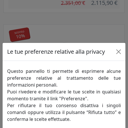
2.115,90 €
2.351,00 €
sconto
10%
Le tue preferenze relative alla privacy
Questo pannello ti permette di esprimere alcune
preferenze relative al trattamento delle tue
POLTRONA CRUISE DA ESTERNO, COMPLETA DI CUSCINI,
informazioni personali.
NERO EPR14001-12
Puoi rivedere e modificare le tue scelte in qualsiasi
MemeDesign
momento tramite il link "Preferenze".
2.115,90 €
Per rifiutare il tuo consenso disattiva i singoli
2.351,00 €
comandi oppure utilizza il pulsante “Rifiuta tutto” e
conferma le scelte effettuate.