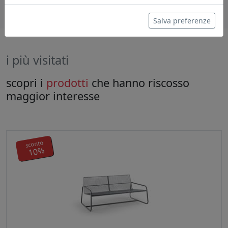
Salva preferenze
i più visitati
scopri i
prodotti
che hanno riscosso
maggior interesse
sconto
10%