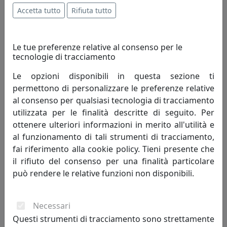
Accetta tutto
Rifiuta tutto
sconto
10%
Le tue preferenze relative al consenso per le
tecnologie di tracciamento
Le opzioni disponibili in questa sezione ti
permettono di personalizzare le preferenze relative
al consenso per qualsiasi tecnologia di tracciamento
POLTRONA CRUISE DA ESTERNO, COMPLETA DI CUSCINI,
PETROLIO EPR14001-10
utilizzata per le finalità descritte di seguito. Per
MemeDesign
ottenere ulteriori informazioni in merito all'utilità e
al funzionamento di tali strumenti di tracciamento,
2.115,90 €
2.351,00 €
fai riferimento alla cookie policy. Tieni presente che
il rifiuto del consenso per una finalità particolare
può rendere le relative funzioni non disponibili.
sconto
10%
Necessari
Questi strumenti di tracciamento sono strettamente