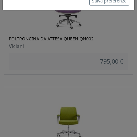
Salva preferenze
POLTRONCINA DA ATTESA QUEEN QN002
Viciani
795,00 €