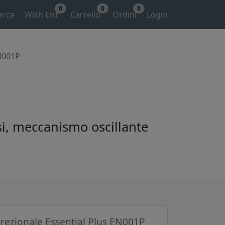
0
0
0
erca
Wish List
Carrello
Ordini
Login
EN001P
ssi, meccanismo oscillante
irezionale Essential Plus EN001P