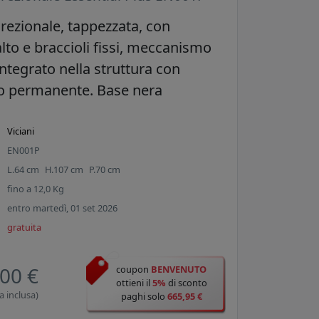
irezionale, tappezzata, con
lto e braccioli fissi, meccanismo
integrato nella struttura con
 permanente. Base nera
Viciani
EN001P
L.
64
cm
H.
107
cm
P.
70
cm
fino a
12,0
Kg
entro martedì, 01 set 2026
gratuita
00 €
coupon
BENVENUTO
ottieni il
5%
di sconto
a inclusa)
paghi solo
665,95 €