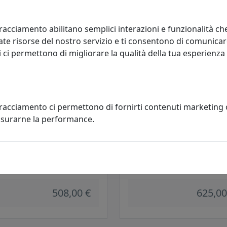
685,00 €
517,00
racciamento abilitano semplici interazioni e funzionalità ch
te risorse del nostro servizio e ti consentono di comunicar
 ci permettono di migliorare la qualità della tua esperienza
tracciamento ci permettono di fornirti contenuti marketing
misurarne la performance.
RONA DIREZIONALE ANGIE
POLTRONA DIREZIONALE VELVE
1
VL010
ani
Viciani
508,00 €
625,00