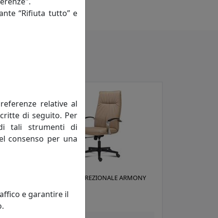
ferenze".
 manodopera)
ante “Rifiuta tutto” e
referenze relative al
critte di seguito. Per
di tali strumenti di
 del consenso per una
X
POLTRONA DIREZIONALE ARMONY
AM001
fico e garantire il
Viciani
o.