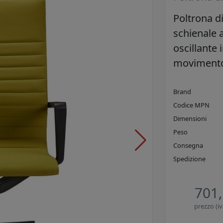
Poltrona d
schienale a
oscillante 
movimento
Brand
Codice MPN
Dimensioni
Peso
Consegna
Spedizione
701,
prezzo (iv