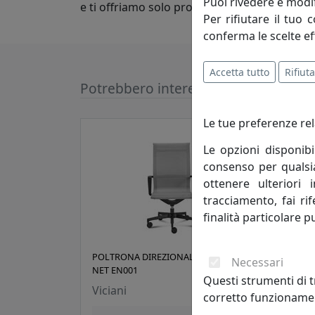
Puoi rivedere e modif
e ti offriamo solo prodotti di alta qualit
Per rifiutare il tuo 
conferma le scelte ef
Accetta tutto
Rifiuta
Potrebbero interessarti
Le tue preferenze rel
Le opzioni disponibi
consenso per qualsias
ottenere ulteriori 
tracciamento, fai ri
finalità particolare p
POLTRONA DIREZIONALE ESSENTIAL
POLT
Necessari
NET EN001
MX0
Questi strumenti di t
Viciani
Vici
corretto funzionamen