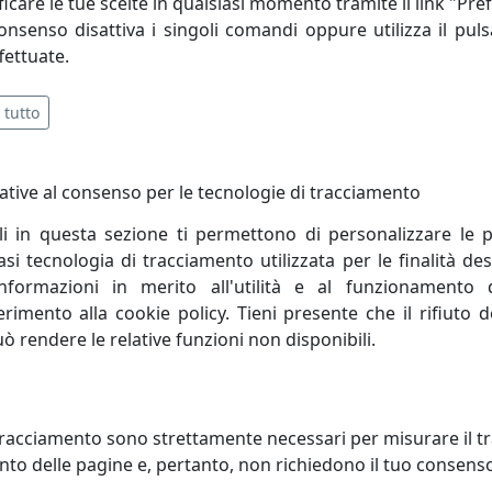
icare le tue scelte in qualsiasi momento tramite il link "Pre
à rigorosamente 200% MADE IN ITALY* (100% materiali + 100%
consenso disattiva i singoli comandi oppure utilizza il puls
fettuate.
 tutto
ative al consenso per le tecnologie di tracciamento
li in questa sezione ti permettono di personalizzare le p
i tecnologia di tracciamento utilizzata per le finalità des
informazioni in merito all'utilità e al funzionamento 
ferimento alla cookie policy. Tieni presente che il rifiuto
uò rendere le relative funzioni non disponibili.
RONA DIREZIONALE MATRIX
POLTRONA DIREZIONALE MATRI
01
NET MX131
racciamento sono strettamente necessari per misurare il traf
ani
Viciani
to delle pagine e, pertanto, non richiedono il tuo consens