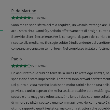
R. de Martino
03/08/2026
Sono molto soddisfatta del mio acquisto, un vassoio rettangolare Like
acquistato circa 3 anni fa). Articolo effettivamente di design, curato 
Il servizio clienti è eccellente. Per la consegna, da parte del corrier
rispetto alla media, ma il disagio subito è indipendente dal venditore
consegna avvenisse in tempi brevi. Nel complesso è stata un’ottima 
Paolo
27/07/2026
Ho acquistato due cubi da terra della linea Clio (catalogo IPlex) e, n
spedizione è stata impeccabile: i prodotti sono arrivati perfettamente
Dal punto di vista estetico i cubi sono molto carini e fanno una bella 
previsto. L'unico aspetto che mi ha lasciato qualche perplessità rigu
spesso e una maggiore robustezza. Impilando i due cubi uno sull'altr
di minore solidità rispetto a quanto immaginavo. Nel complesso è 
ottimo rapporto qualità-estetica, ma con una struttura che potrebbe