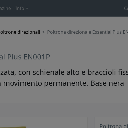
azine
Info
C
oltrone direzionali
Poltrona direzionale Essential Plus 
ial Plus EN001P
zata, con schienale alto e braccioli fi
con movimento permanente. Base nera
Poltrona d