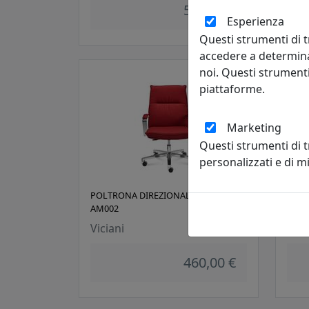
580,00 €
Esperienza
Questi strumenti di t
accedere a determina
noi. Questi strumenti
piattaforme.
Marketing
Questi strumenti di 
personalizzati e di 
POLTRONA DIREZIONALE ARMONY
POLT
AM002
AG00
Viciani
Vici
460,00 €