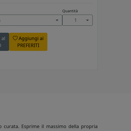
Quantità
a
1
 al
Aggiungi ai
O
PREFERITI
to curata. Esprime il massimo della propria