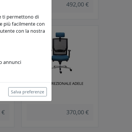
 €
492,00 €
e ti permettono di
e più facilmente con
 utente con la nostra
 o annunci
T
POLTRONA DIREZIONALE ADELE
AD001
Salva preferenze
Viciani
 €
370,00 €