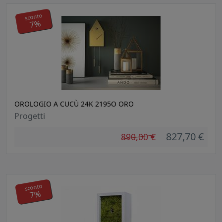
sconto
7%
OROLOGIO A CUCÙ 24K 2195O ORO
Progetti
827,70 €
890,00 €
sconto
7%