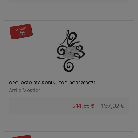
sconto
7%
OROLOGIO BIG ROBIN, COD. 0OR2203C71
Arti e Mestieri
197,02 €
211,85 €