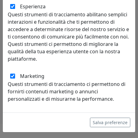
OROLOGIO A CUCÙ CROOKED 2380RV LEGNO SCURO E
Esperienza
ROSSO-VERDE
Questi strumenti di tracciamento abilitano semplici
Progetti
interazioni e funzionalità che ti permettono di
563,58 €
606,00 €
accedere a determinate risorse del nostro servizio e
ti consentono di comunicare più facilmente con noi.
Questi strumenti ci permettono di migliorare la
qualità della tua esperienza utente con la nostra
piattaforme.
pagina
prev
next
1 di 19
Marketing
Questi strumenti di tracciamento ci permettono di
fornirti contenuti marketing o annunci
personalizzati e di misurarne la performance.
Salva preferenze