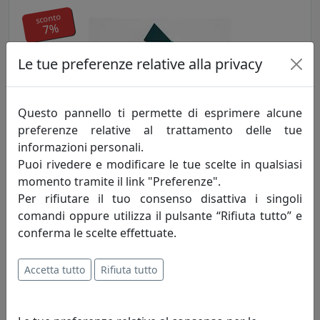
sconto
7%
Le tue preferenze relative alla privacy
Questo pannello ti permette di esprimere alcune
preferenze relative al trattamento delle tue
OROLOGIO A CUCÙ CROOKED 2380BG BLU-GIALLO
informazioni personali.
Progetti
Puoi rivedere e modificare le tue scelte in qualsiasi
momento tramite il link "Preferenze".
563,58 €
606,00 €
Per rifiutare il tuo consenso disattiva i singoli
comandi oppure utilizza il pulsante “Rifiuta tutto” e
conferma le scelte effettuate.
sconto
Accetta tutto
Rifiuta tutto
7%