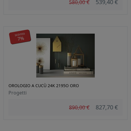
539,40 €
580,00 €
sconto
7%
OROLOGIO A CUCÙ 24K 2195O ORO
Progetti
827,70 €
890,00 €