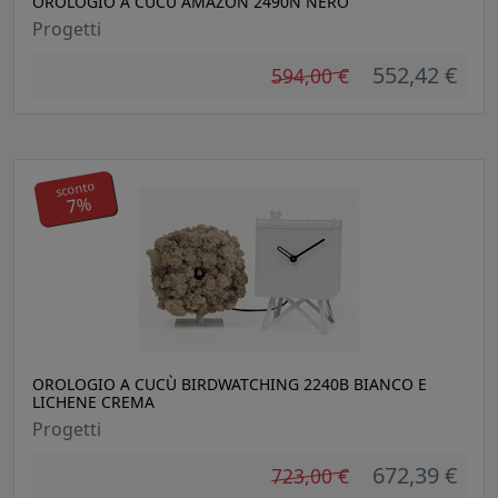
OROLOGIO A CUCÙ AMAZON 2490N NERO
Progetti
552,42 €
594,00 €
sconto
7%
OROLOGIO A CUCÙ BIRDWATCHING 2240B BIANCO E
LICHENE CREMA
Progetti
672,39 €
723,00 €