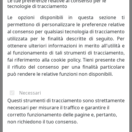
Le tue preferenze relative al consenso per le
tecnologie di tracciamento
Le opzioni disponibili in questa sezione ti
permettono di personalizzare le preferenze relative
OROLOGIO A CUCÙ CROOKED 2380CB LEGNO CHIARO E
al consenso per qualsiasi tecnologia di tracciamento
BLU
utilizzata per le finalità descritte di seguito. Per
Progetti
ottenere ulteriori informazioni in merito all'utilità e
563,58 €
al funzionamento di tali strumenti di tracciamento,
606,00 €
fai riferimento alla cookie policy. Tieni presente che
il rifiuto del consenso per una finalità particolare
può rendere le relative funzioni non disponibili.
sconto
7%
Necessari
Questi strumenti di tracciamento sono strettamente
necessari per misurare il traffico e garantire il
corretto funzionamento delle pagine e, pertanto,
non richiedono il tuo consenso.