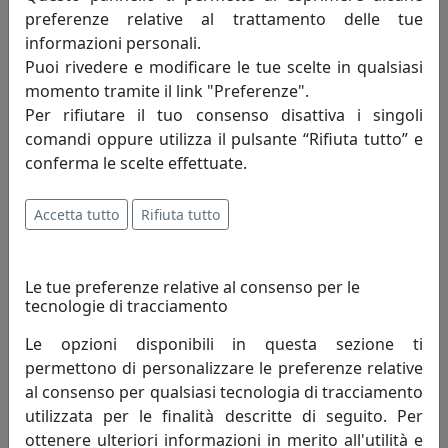
Progetti
preferenze relative al trattamento delle tue
informazioni personali.
606,00 €
Puoi rivedere e modificare le tue scelte in qualsiasi
momento tramite il link "Preferenze".
Per rifiutare il tuo consenso disattiva i singoli
comandi oppure utilizza il pulsante “Rifiuta tutto” e
conferma le scelte effettuate.
Accetta tutto
Rifiuta tutto
Le tue preferenze relative al consenso per le
tecnologie di tracciamento
OROLOGIO DA PARETE FREEBIRD 2485B BIANCO
Le opzioni disponibili in questa sezione ti
Progetti
permettono di personalizzare le preferenze relative
al consenso per qualsiasi tecnologia di tracciamento
392,00 €
utilizzata per le finalità descritte di seguito. Per
ottenere ulteriori informazioni in merito all'utilità e