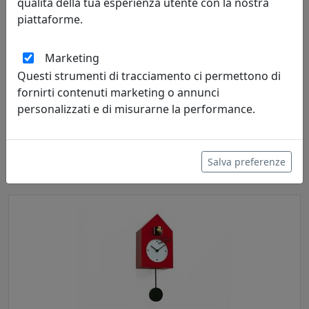
qualità della tua esperienza utente con la nostra
piattaforme.
Marketing
Questi strumenti di tracciamento ci permettono di
fornirti contenuti marketing o annunci
OROLOGIO DA PARETE FREEBIRD 2487N NERO
personalizzati e di misurarne la performance.
Progetti
392,00 €
Salva preferenze