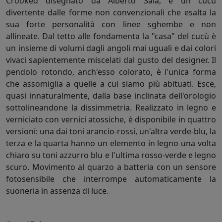
Crooked disegnato da Alberto Sala, è un cucù
divertente dalle forme non convenzionali che esalta la
sua forte personalità con linee sghembe e non
allineate. Dal tetto alle fondamenta la "casa" del cucù è
un insieme di volumi dagli angoli mai uguali e dai colori
vivaci sapientemente miscelati dal gusto del designer. Il
pendolo rotondo, anch'esso colorato, è l'unica forma
che assomiglia a quelle a cui siamo più abituati. Esce,
quasi innaturalmente, dalla base inclinata dell'orologio
sottolineandone la dissimmetria. Realizzato in legno e
verniciato con vernici atossiche, è disponibile in quattro
versioni: una dai toni arancio-rossi, un'altra verde-blu, la
terza e la quarta hanno un elemento in legno una volta
chiaro su toni azzurro blu e l'ultima rosso-verde e legno
scuro. Movimento al quarzo a batteria con un sensore
fotosensibile che interrompe automaticamente la
suoneria in assenza di luce.