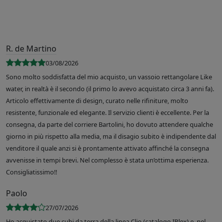
R. de Martino
03/08/2026
Sono molto soddisfatta del mio acquisto, un vassoio rettangolare Like
water, in realtà è il secondo (il primo lo avevo acquistato circa 3 anni fa).
Articolo effettivamente di design, curato nelle rifiniture, molto
resistente, funzionale ed elegante. Il servizio clienti è eccellente. Per la
consegna, da parte del corriere Bartolini, ho dovuto attendere qualche
giorno in più rispetto alla media, ma il disagio subito è indipendente dal
venditore il quale anzi si è prontamente attivato affinché la consegna
avvenisse in tempi brevi. Nel complesso è stata un’ottima esperienza.
Consigliatissimo!!
Paolo
27/07/2026
Ho acquistato due cubi da terra della linea Clio (catalogo IPlex) e, nel