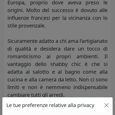
Europa, proprio dove aveva preso le
origini. Molto del successo è dovuto alle
influenze francesi per la vicinanza con lo
stile provenzale.
Sicuramente adatto a chi ama l’artigianato
di qualità e desidera dare un tocco di
romanticismo ai propri ambienti. Il
vantaggio dello shabby chic è che si
adatta al salotto e al bagno come alla
cucina e alla camera da letto. Non ci sono
limiti e non è nemmeno indispensabile
cambiare tutti gli arredi.
Le tue preferenze relative alla privacy
Sono tanti gli oggetti e i mobili che