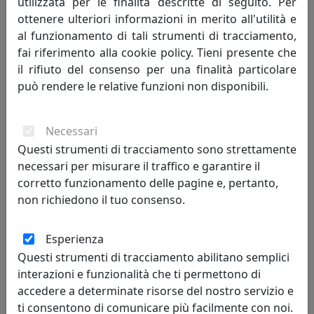
utilizzata per le finalità descritte di seguito. Per
della nostra vena nostalgica che vuole
ottenere ulteriori informazioni in merito all'utilità e
fondersi con la modernità senza privarsi
al funzionamento di tali strumenti di tracciamento,
di ciò cui siamo profondamente legati.
fai riferimento alla cookie policy. Tieni presente che
il rifiuto del consenso per una finalità particolare
può rendere le relative funzioni non disponibili.
31/08/2018
9172
Necessari
Questi strumenti di tracciamento sono strettamente
necessari per misurare il traffico e garantire il
corretto funzionamento delle pagine e, pertanto,
Tags che potrebbero interessarti
non richiedono il tuo consenso.
accessori usati
arredi riciclati
Esperienza
Questi strumenti di tracciamento abilitano semplici
casa campagna
casa città
interazioni e funzionalità che ti permettono di
accedere a determinate risorse del nostro servizio e
colori pastello
interior design
nostalgia
ti consentono di comunicare più facilmente con noi.