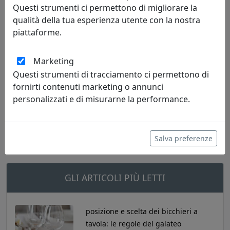
Questi strumenti ci permettono di migliorare la
provenzale
romanticismo
shabby
qualità della tua esperienza utente con la nostra
piattaforme.
shabby chic
tonalità pastello
Marketing
Questi strumenti di tracciamento ci permettono di
fornirti contenuti marketing o annunci
personalizzati e di misurarne la performance.
CATEGORIE MAGAZINE
Salva preferenze
GLI ARTICOLI PIÙ LETTI
posizione e scelta dei bicchieri a
tavola: le regole del galateo