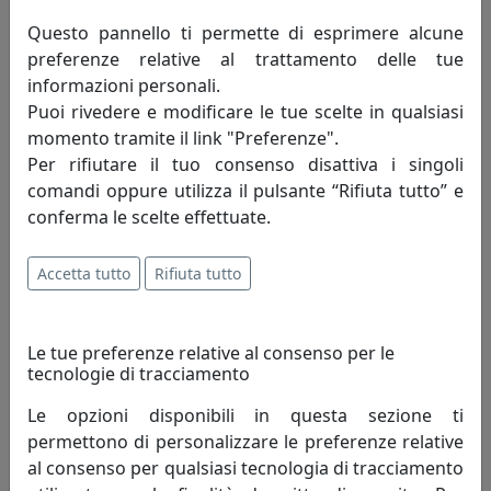
possono rendere unica la nostra casa. In
Questo pannello ti permette di esprimere alcune
bagno il mobile sotto lavabo è fra i più
preferenze relative al trattamento delle tue
ricercati, come la credenza in salotto o
informazioni personali.
magari lo specchio e l’appendiabiti
Puoi rivedere e modificare le tue scelte in qualsiasi
momento tramite il link "Preferenze".
all’ingresso. Dal cassettone all’armadio,
Per rifiutare il tuo consenso disattiva i singoli
dal lampadario al tavolino, se
comandi oppure utilizza il pulsante “Rifiuta tutto” e
adeguatamente armonizzato lo stile
conferma le scelte effettuate.
shabby chic saprà integrarsi
perfettamente nei nostri ambienti.
Accetta tutto
Rifiuta tutto
Arredare significa dare un tocco di
Le tue preferenze relative al consenso per le
personalità alla propria casa. Nella ricerca
tecnologie di tracciamento
dello stile più vicino ai propri gusti,
Le opzioni disponibili in questa sezione ti
avvicinarsi lo shabby chic rappresenta
permettono di personalizzare le preferenze relative
al consenso per qualsiasi tecnologia di tracciamento
l’esaltazione del nostro animo romantico,