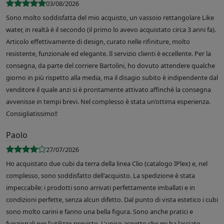
03/08/2026
Sono molto soddisfatta del mio acquisto, un vassoio rettangolare Like
water, in realtà è il secondo (il primo lo avevo acquistato circa 3 anni fa).
Articolo effettivamente di design, curato nelle rifiniture, molto
resistente, funzionale ed elegante. Il servizio clienti è eccellente. Per la
consegna, da parte del corriere Bartolini, ho dovuto attendere qualche
giorno in più rispetto alla media, ma il disagio subito è indipendente dal
venditore il quale anzi si è prontamente attivato affinché la consegna
avvenisse in tempi brevi. Nel complesso è stata un’ottima esperienza.
Consigliatissimo!!
Paolo
27/07/2026
Ho acquistato due cubi da terra della linea Clio (catalogo IPlex) e, nel
complesso, sono soddisfatto dell'acquisto. La spedizione è stata
impeccabile: i prodotti sono arrivati perfettamente imballati e in
condizioni perfette, senza alcun difetto. Dal punto di vista estetico i cubi
sono molto carini e fanno una bella figura. Sono anche pratici e
funzionali per l'utilizzo previsto. L'unico aspetto che mi ha lasciato