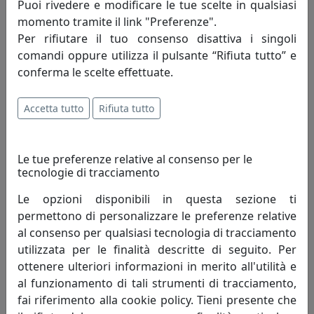
Puoi rivedere e modificare le tue scelte in qualsiasi
momento tramite il link "Preferenze".
Per rifiutare il tuo consenso disattiva i singoli
comandi oppure utilizza il pulsante “Rifiuta tutto” e
conferma le scelte effettuate.
Accetta tutto
Rifiuta tutto
APPENDIABITI CON NOTE MUSICALI MUSICA, COD. 0AP3398C71
Arti e Mestieri
Le tue preferenze relative al consenso per le
77,90 €
tecnologie di tracciamento
Le opzioni disponibili in questa sezione ti
permettono di personalizzare le preferenze relative
al consenso per qualsiasi tecnologia di tracciamento
utilizzata per le finalità descritte di seguito. Per
ottenere ulteriori informazioni in merito all'utilità e
al funzionamento di tali strumenti di tracciamento,
fai riferimento alla cookie policy. Tieni presente che