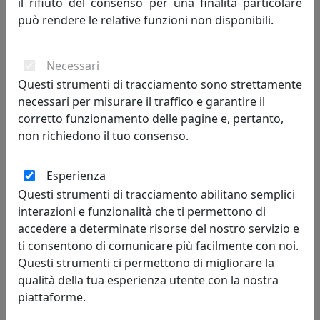
il rifiuto del consenso per una finalità particolare
può rendere le relative funzioni non disponibili.
APPENDIABITI DA PARETE DECORATIVO ALBERO DELLA VITA, COD.
0AP3487C20
Necessari
Arti e Mestieri
Questi strumenti di tracciamento sono strettamente
necessari per misurare il traffico e garantire il
110,20 €
corretto funzionamento delle pagine e, pertanto,
non richiedono il tuo consenso.
Esperienza
Questi strumenti di tracciamento abilitano semplici
interazioni e funzionalità che ti permettono di
accedere a determinate risorse del nostro servizio e
ti consentono di comunicare più facilmente con noi.
Questi strumenti ci permettono di migliorare la
qualità della tua esperienza utente con la nostra
piattaforme.
APPENDI ABITI ROMEO E GLI UCCELLINI, COD. 0AP2428C71