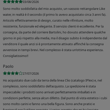
03/08/2026
Sono molto soddisfatta del mio acquisto, un vassoio rettangolare Like
water, in realtà è il secondo (il primo lo avevo acquistato circa 3 anni fa).
Articolo effettivamente di design, curato nelle rifiniture, molto
resistente, funzionale ed elegante. Il servizio clienti è eccellente. Per la
consegna, da parte del corriere Bartolini, ho dovuto attendere qualche
giorno in più rispetto alla media, ma il disagio subito è indipendente dal
venditore il quale anzi si è prontamente attivato affinché la consegna
avvenisse in tempi brevi. Nel complesso è stata un’ottima esperienza.
Consigliatissimo!!
Paolo
27/07/2026
Ho acquistato due cubi da terra della linea Clio (catalogo IPlex) e, nel
complesso, sono soddisfatto dell'acquisto. La spedizione è stata
impeccabile: i prodotti sono arrivati perfettamente imballati e in
condizioni perfette, senza alcun difetto. Dal punto di vista estetico i cubi
sono molto carini e fanno una bella figura. Sono anche pratici e
funzionali per l'utilizzo previsto. L'unico aspetto che mi ha lasciato