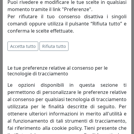
Puoi rivedere e modificare le tue scelte in qualsiasi
momento tramite il link "Preferenze".
Per rifiutare il tuo consenso disattiva i singoli
comandi oppure utilizza il pulsante “Rifiuta tutto” e
conferma le scelte effettuate.
Accetta tutto
Rifiuta tutto
APPENDIABITI CON NOTE MUSICALI MUSICA, COD. 0AP3398C71
Arti e Mestieri
Le tue preferenze relative al consenso per le
77,90 €
tecnologie di tracciamento
Le opzioni disponibili in questa sezione ti
permettono di personalizzare le preferenze relative
al consenso per qualsiasi tecnologia di tracciamento
utilizzata per le finalità descritte di seguito. Per
ottenere ulteriori informazioni in merito all'utilità e
al funzionamento di tali strumenti di tracciamento,
fai riferimento alla cookie policy. Tieni presente che