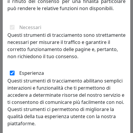
il rifiuto del consenso per una finalità particolare
può rendere le relative funzioni non disponibili.
APPENDIABITI DA PARETE DECORATIVO ALBERO DELLA VITA, COD.
0AP3487C20
Necessari
Arti e Mestieri
Questi strumenti di tracciamento sono strettamente
necessari per misurare il traffico e garantire il
110,20 €
corretto funzionamento delle pagine e, pertanto,
non richiedono il tuo consenso.
Esperienza
Questi strumenti di tracciamento abilitano semplici
interazioni e funzionalità che ti permettono di
accedere a determinate risorse del nostro servizio e
ti consentono di comunicare più facilmente con noi.
Questi strumenti ci permettono di migliorare la
qualità della tua esperienza utente con la nostra
piattaforme.
APPENDI ABITI ROMEO E GLI UCCELLINI, COD. 0AP2428C71