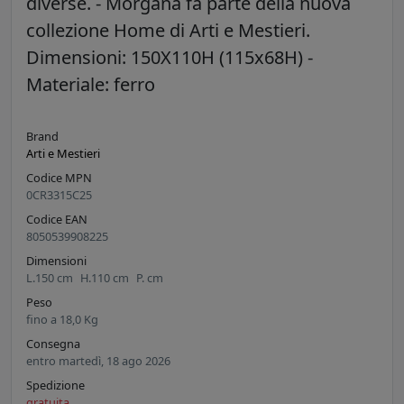
diverse. - Morgana fa parte della nuova
collezione Home di Arti e Mestieri.
Dimensioni: 150X110H (115x68H) -
Materiale: ferro
Brand
Arti e Mestieri
Codice MPN
0CR3315C25
Codice EAN
8050539908225
Dimensioni
L.
150
cm
H.
110
cm
P.
cm
Peso
fino a
18,0
Kg
Consegna
entro martedì, 18 ago 2026
Spedizione
gratuita