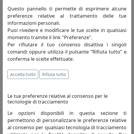
Caratteristiche
Questo pannello ti permette di esprimere alcune
preferenze relative al trattamento delle tue
Se stai cercando una cornice da parete di grandi
informazioni personali.
dimensioni, sei nel posto giusto. Morgana, oltre che
Puoi rivedere e modificare le tue scelte in qualsiasi
specchio e porta foto, adesso è anche la cornice
momento tramite il link "Preferenze".
perfetta per il tuo televisore. Il tocco di classe a cui
Per rifiutare il tuo consenso disattiva i singoli
nessuno pensa, ma che cambia totalmente lo stile dei
comandi oppure utilizza il pulsante “Rifiuta tutto” e
tuoi spazi. Morgana permette di diffondere
conferma le scelte effettuate.
un'atmosfera di ricercatezza nel tuo salotto o nel tuo
ufficio. Basta appenderlo e il gioco è fatto! I quattro lati
di questa cornice da parete di grandi dimensioni di Arti
Accetta tutto
Rifiuta tutto
e Mestieri svolgeranno tutto il resto del lavoro. La
collezione Home offre la scelta tra i colori ardesia, beige
e bianco.
Le tue preferenze relative al consenso per le
tecnologie di tracciamento
Le opzioni disponibili in questa sezione ti
Informazioni sul brand
permettono di personalizzare le preferenze relative
al consenso per qualsiasi tecnologia di tracciamento
Da oltre quaranta anni, l’espressione