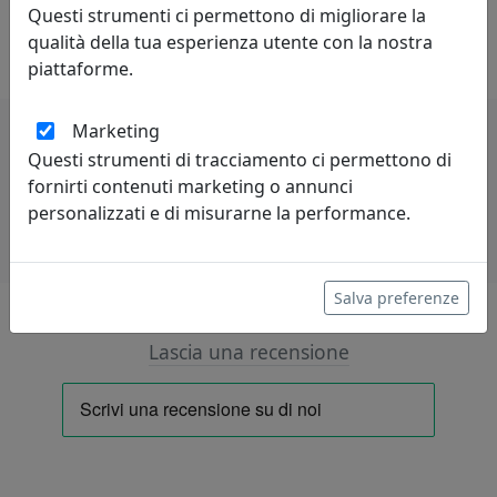
progettazione di ogni pezzo, aggiungendo una visione
Questi strumenti ci permettono di migliorare la
personale e raffinata a ogni collezione.
qualità della tua esperienza utente con la nostra
piattaforme.
Marketing
Questi strumenti di tracciamento ci permettono di
Potrebbero interessarti
fornirti contenuti marketing o annunci
personalizzati e di misurarne la performance.
Salva preferenze
Lascia una recensione