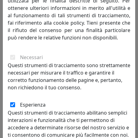
utilizzata per le finalità descritte di seguito. Per
creativa, l’abilità tecnica e manuale si
ottenere ulteriori informazioni in merito all'utilità e
danno appuntamento e dal loro incontro
al funzionamento di tali strumenti di tracciamento,
nascono le creazioni Arti e Mestieri. Un
fai riferimento alla cookie policy. Tieni presente che
processo lineare quanto sofisticato che accompagna la
il rifiuto del consenso per una finalità particolare
realizzazione di oggetti in metallo dai profili essenziali e
può rendere le relative funzioni non disponibili.
dalle forme leggere, frutto di un lavoro di ricerca e
design fatto esclusivamente in Italia.
Necessari
Bellezza e funzionalità, i due poli che danno vita a ogni
Questi strumenti di tracciamento sono strettamente
pezzo. Due elementi talvolta opposti ma conciliabili
necessari per misurare il traffico e garantire il
grazie a quel mix di stile e capacità tecnica che
corretto funzionamento delle pagine e, pertanto,
costituisce il tratto distintivo del nostro marchio.
non richiedono il tuo consenso.
Il processo creativo invece attinge a luoghi spesso
Esperienza
inaspettati. La creatività di Massimo Tani, depositario
dello spirito creativo che anima da anni Arti e Mestieri,
Questi strumenti di tracciamento abilitano semplici
si alimenta di atmosfere e dettagli ludici, talvolta
interazioni e funzionalità che ti permettono di
spiazzanti. Accanto a lui Francesco Adriano Pizzi, che da
accedere a determinate risorse del nostro servizio e
oltre vent’anni porta il proprio punto di vista nella
ti consentono di comunicare più facilmente con noi.