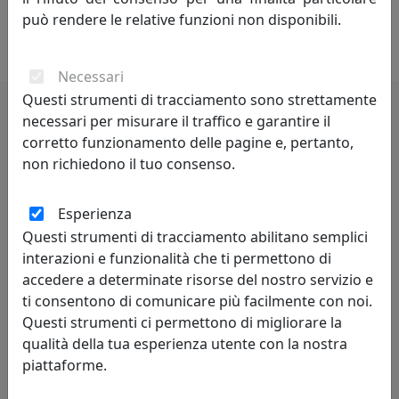
progettazione di ogni pezzo, aggiungendo una visione
può rendere le relative funzioni non disponibili.
personale e raffinata a ogni collezione.
Necessari
Questi strumenti di tracciamento sono strettamente
necessari per misurare il traffico e garantire il
Potrebbero interessarti
corretto funzionamento delle pagine e, pertanto,
non richiedono il tuo consenso.
Esperienza
Questi strumenti di tracciamento abilitano semplici
interazioni e funzionalità che ti permettono di
accedere a determinate risorse del nostro servizio e
ti consentono di comunicare più facilmente con noi.
Questi strumenti ci permettono di migliorare la
qualità della tua esperienza utente con la nostra
LAMPADA DA TERRA RAFFINATA MINERVA, COD. 0LA3127C18
piattaforme.
Arti e Mestieri