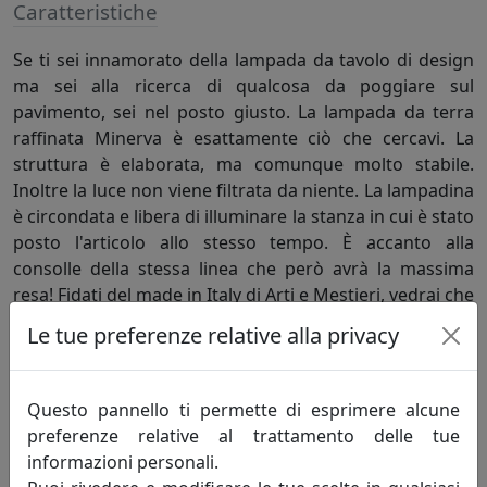
Caratteristiche
Se ti sei innamorato della lampada da tavolo di design
ma sei alla ricerca di qualcosa da poggiare sul
pavimento, sei nel posto giusto. La lampada da terra
raffinata Minerva è esattamente ciò che cercavi. La
struttura è elaborata, ma comunque molto stabile.
Inoltre la luce non viene filtrata da niente. La lampadina
è circondata e libera di illuminare la stanza in cui è stato
posto l'articolo allo stesso tempo. È accanto alla
consolle della stessa linea che però avrà la massima
resa! Fidati del made in Italy di Arti e Mestieri, vedrai che
sarà proprio questa lampada da terra raffinata a dare la
Le tue preferenze relative alla privacy
svolta al tuo arredamento!
Questo pannello ti permette di esprimere alcune
Informazioni sul brand
preferenze relative al trattamento delle tue
informazioni personali.
Da oltre quaranta anni, l’espressione