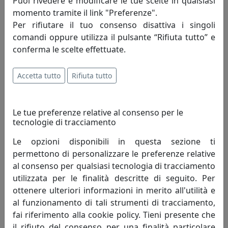
Puoi rivedere e modificare le tue scelte in qualsiasi
creativa, l’abilità tecnica e manuale si
momento tramite il link "Preferenze".
danno appuntamento e dal loro incontro
Per rifiutare il tuo consenso disattiva i singoli
nascono le creazioni Arti e Mestieri. Un
comandi oppure utilizza il pulsante “Rifiuta tutto” e
processo lineare quanto sofisticato che accompagna la
conferma le scelte effettuate.
realizzazione di oggetti in metallo dai profili essenziali e
dalle forme leggere, frutto di un lavoro di ricerca e
Accetta tutto
Rifiuta tutto
design fatto esclusivamente in Italia.
Bellezza e funzionalità, i due poli che danno vita a ogni
Le tue preferenze relative al consenso per le
pezzo. Due elementi talvolta opposti ma conciliabili
tecnologie di tracciamento
grazie a quel mix di stile e capacità tecnica che
costituisce il tratto distintivo del nostro marchio.
Le opzioni disponibili in questa sezione ti
permettono di personalizzare le preferenze relative
Il processo creativo invece attinge a luoghi spesso
al consenso per qualsiasi tecnologia di tracciamento
inaspettati. La creatività di Massimo Tani, depositario
utilizzata per le finalità descritte di seguito. Per
dello spirito creativo che anima da anni Arti e Mestieri,
ottenere ulteriori informazioni in merito all'utilità e
si alimenta di atmosfere e dettagli ludici, talvolta
al funzionamento di tali strumenti di tracciamento,
spiazzanti. Accanto a lui Francesco Adriano Pizzi, che da
fai riferimento alla cookie policy. Tieni presente che
oltre vent’anni porta il proprio punto di vista nella
il rifiuto del consenso per una finalità particolare