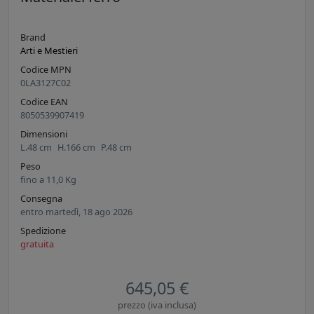
Brand
Arti e Mestieri
Codice MPN
0LA3127C02
Codice EAN
8050539907419
Dimensioni
L.
48
cm
H.
166
cm
P.
48
cm
Peso
fino a
11,0
Kg
Consegna
entro martedì, 18 ago 2026
Spedizione
gratuita
645,05 €
prezzo (iva inclusa)