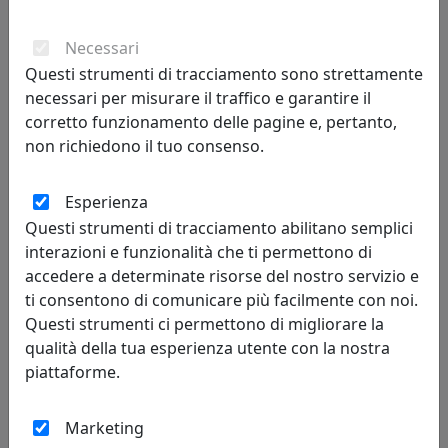
61,76 €
Necessari
Questi strumenti di tracciamento sono strettamente
necessari per misurare il traffico e garantire il
corretto funzionamento delle pagine e, pertanto,
non richiedono il tuo consenso.
Esperienza
Questi strumenti di tracciamento abilitano semplici
interazioni e funzionalità che ti permettono di
accedere a determinate risorse del nostro servizio e
ti consentono di comunicare più facilmente con noi.
OROLOGIO PAPILLON, COD. 0OR3220C26
Questi strumenti ci permettono di migliorare la
Arti e Mestieri
qualità della tua esperienza utente con la nostra
piattaforme.
65,54 €
Marketing