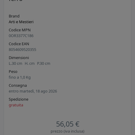
Brand
Arti e Mestieri
Codice MPN
0OR3377C186
Codice EAN
8054609520355
Dimensioni
L.
30
cm
H.
cm
P.
30
cm
Peso
fino a
1,0
Kg
Consegna
entro martedì, 18 ago 2026
Spedizione
gratuita
56,05 €
prezzo (iva inclusa)