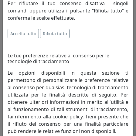
Per rifiutare il tuo consenso disattiva i singoli
comandi oppure utilizza il pulsante “Rifiuta tutto” e
conferma le scelte effettuate.
OROLOGIO DA PARETE A CHIASMO KING, COD. 0OR3310C135
Arti e Mestieri
Accetta tutto
Rifiuta tutto
61,76 €
Le tue preferenze relative al consenso per le
tecnologie di tracciamento
Le opzioni disponibili in questa sezione ti
permettono di personalizzare le preferenze relative
al consenso per qualsiasi tecnologia di tracciamento
utilizzata per le finalità descritte di seguito. Per
ottenere ulteriori informazioni in merito all'utilità e
al funzionamento di tali strumenti di tracciamento,
fai riferimento alla cookie policy. Tieni presente che
il rifiuto del consenso per una finalità particolare
OROLOGIO DA PARETE A CHIASMO KING, COD. 0OR3310C44
può rendere le relative funzioni non disponibili.
Arti e Mestieri