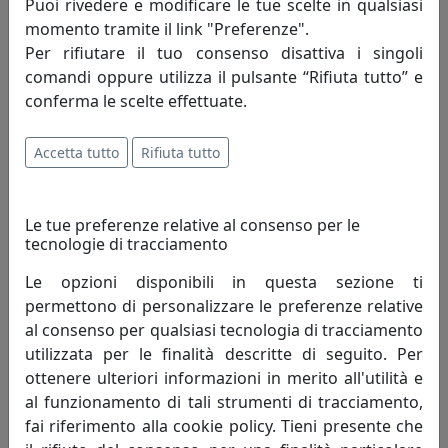
Puoi rivedere e modificare le tue scelte in qualsiasi
momento tramite il link "Preferenze".
Per rifiutare il tuo consenso disattiva i singoli
comandi oppure utilizza il pulsante “Rifiuta tutto” e
OROLOGIO PAPILLON, COD. 0OR3220C26
conferma le scelte effettuate.
Arti e Mestieri
Accetta tutto
Rifiuta tutto
65,54 €
Le tue preferenze relative al consenso per le
tecnologie di tracciamento
Le opzioni disponibili in questa sezione ti
permettono di personalizzare le preferenze relative
al consenso per qualsiasi tecnologia di tracciamento
utilizzata per le finalità descritte di seguito. Per
ottenere ulteriori informazioni in merito all'utilità e
al funzionamento di tali strumenti di tracciamento,
fai riferimento alla cookie policy. Tieni presente che
OROLOGIO SIMBOLICO PICCOLO ALBERO DELLA VITA, COD.