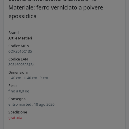
Materiale: ferro verniciato a polvere
epossidica
Brand
Arti e Mestieri
Codice MPN
0OR3510C135
Codice EAN
8054609523134
Dimensioni
L.
40
cm
H.
40
cm
P.
cm
Peso
fino a
0,0
Kg
Consegna
entro martedì, 18 ago 2026
Spedizione
gratuita