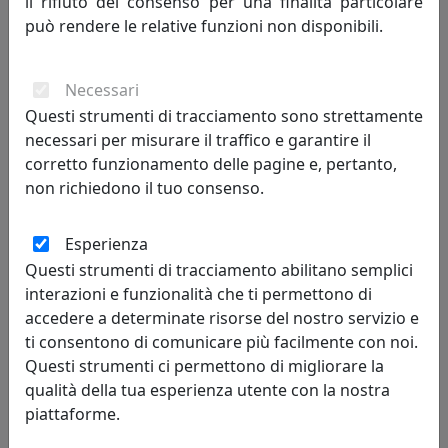
il rifiuto del consenso per una finalità particolare
0OR3486C202
può rendere le relative funzioni non disponibili.
Arti e Mestieri
Necessari
65,54 €
Questi strumenti di tracciamento sono strettamente
necessari per misurare il traffico e garantire il
corretto funzionamento delle pagine e, pertanto,
non richiedono il tuo consenso.
Esperienza
Questi strumenti di tracciamento abilitano semplici
interazioni e funzionalità che ti permettono di
accedere a determinate risorse del nostro servizio e
ti consentono di comunicare più facilmente con noi.
OROLOGIO PORTAFORTUNA GRANDE ALBERO DELLA VITA, COD.
Questi strumenti ci permettono di migliorare la
0OR3500C205
qualità della tua esperienza utente con la nostra
Arti e Mestieri
piattaforme.