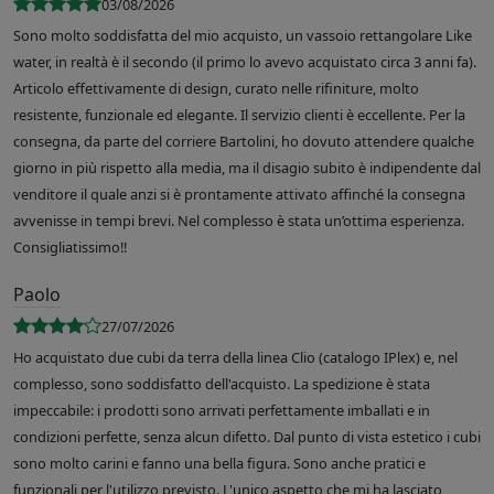
03/08/2026
Sono molto soddisfatta del mio acquisto, un vassoio rettangolare Like
water, in realtà è il secondo (il primo lo avevo acquistato circa 3 anni fa).
Articolo effettivamente di design, curato nelle rifiniture, molto
resistente, funzionale ed elegante. Il servizio clienti è eccellente. Per la
consegna, da parte del corriere Bartolini, ho dovuto attendere qualche
giorno in più rispetto alla media, ma il disagio subito è indipendente dal
venditore il quale anzi si è prontamente attivato affinché la consegna
avvenisse in tempi brevi. Nel complesso è stata un’ottima esperienza.
Consigliatissimo!!
Paolo
27/07/2026
Ho acquistato due cubi da terra della linea Clio (catalogo IPlex) e, nel
complesso, sono soddisfatto dell'acquisto. La spedizione è stata
impeccabile: i prodotti sono arrivati perfettamente imballati e in
condizioni perfette, senza alcun difetto. Dal punto di vista estetico i cubi
sono molto carini e fanno una bella figura. Sono anche pratici e
funzionali per l'utilizzo previsto. L'unico aspetto che mi ha lasciato