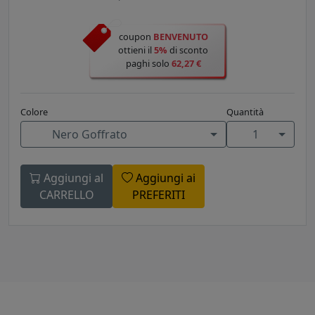
coupon
BENVENUTO
ottieni il
5%
di sconto
paghi solo
62,27 €
Colore
Quantità
Nero Goffrato
1
Aggiungi al
Aggiungi ai
CARRELLO
PREFERITI