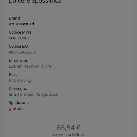
polvere epossidica
Brand
Arti e Mestieri
Codice MPN
0OR3479C71
Codice EAN
8054609522601
Dimensioni
L.
50
cm
H.
50
cm
P.
cm
Peso
fino a
0,0
Kg
Consegna
entro martedì, 18 ago 2026
Spedizione
gratuita
65,54 €
prezzo (iva inclusa)