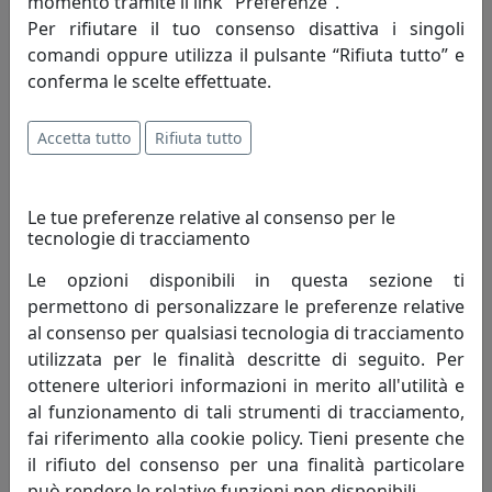
momento tramite il link "Preferenze".
Per rifiutare il tuo consenso disattiva i singoli
comandi oppure utilizza il pulsante “Rifiuta tutto” e
conferma le scelte effettuate.
OROLOGIO DA PARETE STRANO: CHIAVE MUSICALE, COD.
Accetta tutto
Rifiuta tutto
0OR3254C71
Arti e Mestieri
Le tue preferenze relative al consenso per le
75,04 €
tecnologie di tracciamento
Le opzioni disponibili in questa sezione ti
permettono di personalizzare le preferenze relative
al consenso per qualsiasi tecnologia di tracciamento
utilizzata per le finalità descritte di seguito. Per
ottenere ulteriori informazioni in merito all'utilità e
al funzionamento di tali strumenti di tracciamento,
fai riferimento alla cookie policy. Tieni presente che
il rifiuto del consenso per una finalità particolare
può rendere le relative funzioni non disponibili.