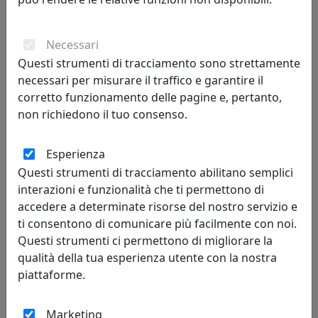
OROLOGIO CON CHIAVE E NOTE MUSICALI MUSICA, COD.
0OR3388C44
Necessari
Arti e Mestieri
Questi strumenti di tracciamento sono strettamente
necessari per misurare il traffico e garantire il
77,90 €
corretto funzionamento delle pagine e, pertanto,
non richiedono il tuo consenso.
Esperienza
Questi strumenti di tracciamento abilitano semplici
interazioni e funzionalità che ti permettono di
accedere a determinate risorse del nostro servizio e
ti consentono di comunicare più facilmente con noi.
Questi strumenti ci permettono di migliorare la
qualità della tua esperienza utente con la nostra
piattaforme.
OROLOGIO CIN CIN, COD. 0OR2479C71
Arti e Mestieri
Marketing