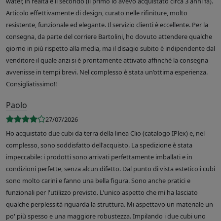
water, in realtà è il secondo (il primo lo avevo acquistato circa 3 anni fa).
Articolo effettivamente di design, curato nelle rifiniture, molto
resistente, funzionale ed elegante. Il servizio clienti è eccellente. Per la
consegna, da parte del corriere Bartolini, ho dovuto attendere qualche
giorno in più rispetto alla media, ma il disagio subito è indipendente dal
venditore il quale anzi si è prontamente attivato affinché la consegna
avvenisse in tempi brevi. Nel complesso è stata un’ottima esperienza.
Consigliatissimo!!
Paolo
27/07/2026
Ho acquistato due cubi da terra della linea Clio (catalogo IPlex) e, nel
complesso, sono soddisfatto dell'acquisto. La spedizione è stata
impeccabile: i prodotti sono arrivati perfettamente imballati e in
condizioni perfette, senza alcun difetto. Dal punto di vista estetico i cubi
sono molto carini e fanno una bella figura. Sono anche pratici e
funzionali per l'utilizzo previsto. L'unico aspetto che mi ha lasciato
qualche perplessità riguarda la struttura. Mi aspettavo un materiale un
po' più spesso e una maggiore robustezza. Impilando i due cubi uno