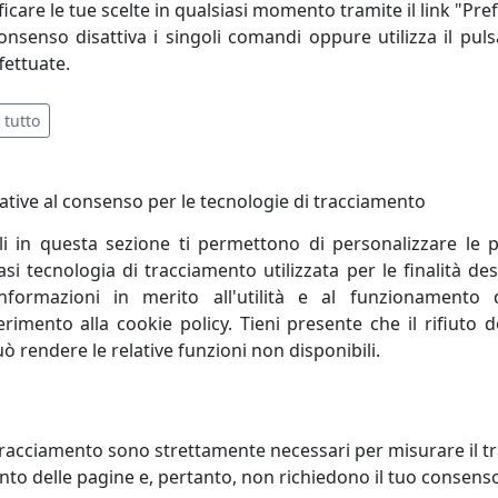
i ogni pezzo, aggiungendo una visione personale e raffinata
icare le tue scelte in qualsiasi momento tramite il link "Pre
consenso disattiva i singoli comandi oppure utilizza il puls
fettuate.
 tutto
ative al consenso per le tecnologie di tracciamento
li in questa sezione ti permettono di personalizzare le p
i tecnologia di tracciamento utilizzata per le finalità des
informazioni in merito all'utilità e al funzionamento 
ferimento alla cookie policy. Tieni presente che il rifiuto
uò rendere le relative funzioni non disponibili.
OGIO DA PARETE CON FIORI
OROLOGIO DA PARETE STRANO:
Y, COD. 0OR3510C172
CHIAVE MUSICALE, COD. 0OR325
racciamento sono strettamente necessari per misurare il traf
 e Mestieri
Arti e Mestieri
to delle pagine e, pertanto, non richiedono il tuo consens