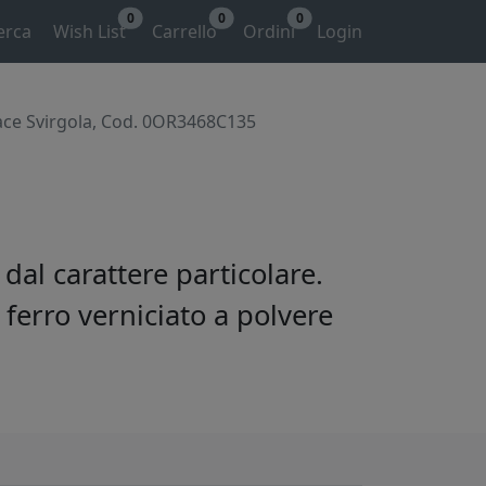
0
0
0
erca
Wish List
Carrello
Ordini
Login
ace Svirgola, Cod. 0OR3468C135
dal carattere particolare.
ferro verniciato a polvere