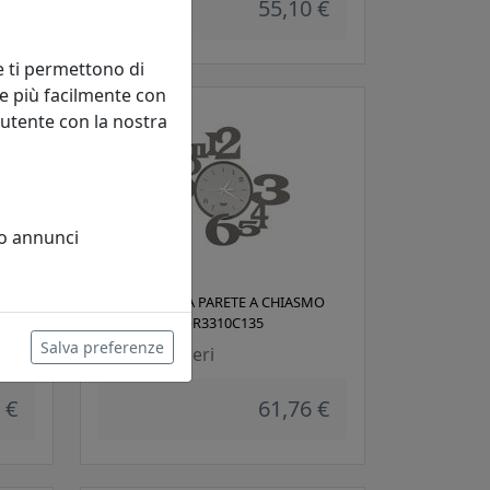
 €
55,10 €
e ti permettono di
e più facilmente con
 utente con la nostra
 o annunci
D.
OROLOGIO DA PARETE A CHIASMO
KING, COD. 0OR3310C135
Salva preferenze
Arti e Mestieri
 €
61,76 €