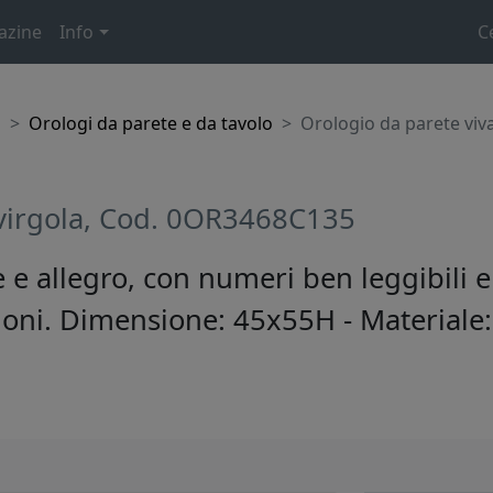
azine
Info
C
o
Orologi da parete e da tavolo
Orologio da parete viv
Svirgola, Cod. 0OR3468C135
e allegro, con numeri ben leggibili e 
ioni. Dimensione: 45x55H - Materiale: 