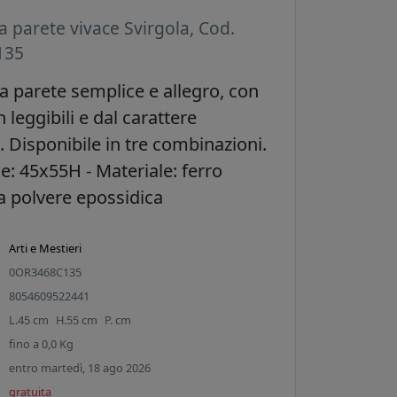
a parete vivace Svirgola, Cod.
135
a parete semplice e allegro, con
leggibili e dal carattere
. Disponibile in tre combinazioni.
: 45x55H - Materiale: ferro
 a polvere epossidica
Arti e Mestieri
0OR3468C135
8054609522441
L.
45
cm
H.
55
cm
P.
cm
fino a
0,0
Kg
entro martedì, 18 ago 2026
gratuita