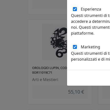
77,90 €
Esperienza
Questi strumenti di t
accedere a determina
noi. Questi strumenti
piattaforme.
Marketing
Questi strumenti di 
personalizzati e di 
OROLOGIO LUPIN, COD.
OROL
0OR11019C71
0OR1
Arti e Mestieri
Arti
55,10 €