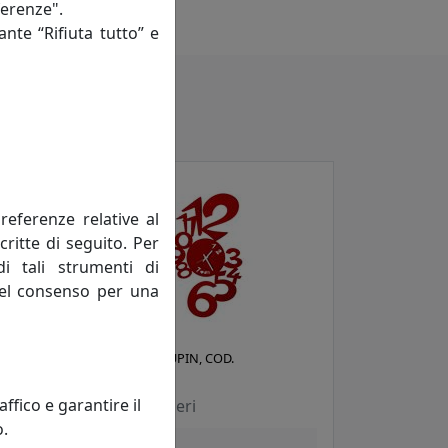
 a ogni collezione.
ferenze".
ante “Rifiuta tutto” e
referenze relative al
critte di seguito. Per
di tali strumenti di
 del consenso per una
OROLOGIO LUPIN, COD.
4C71
0OR11019C75
fico e garantire il
Arti e Mestieri
o.