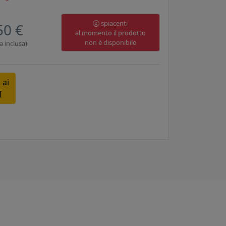
spiacenti
50 €
al momento il prodotto
non è disponibile
a inclusa)
 ai
I