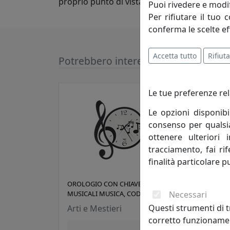
proprio punto di vista nella progettazione d
Puoi rivedere e modif
Per rifiutare il tuo 
conferma le scelte ef
Accetta tutto
Rifiuta
Potrebbero interessarti
Le tue preferenze rel
Le opzioni disponibi
consenso per qualsias
ottenere ulteriori 
tracciamento, fai ri
finalità particolare p
OROLOGIO CON CHIAVE E NOTE
OROL
Necessari
MUSICALI MUSICA, COD. 0OR3388C44
DAIS
Questi strumenti di t
Arti e Mestieri
Arti
corretto funzionamen