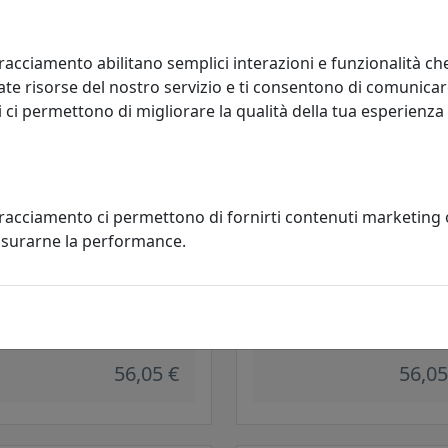
74,09 €
75,04
racciamento abilitano semplici interazioni e funzionalità ch
te risorse del nostro servizio e ti consentono di comunicar
 ci permettono di migliorare la qualità della tua esperienza
tracciamento ci permettono di fornirti contenuti marketing
misurarne la performance.
OGIO LOVE FILOMENA, COD.
OROLOGIO LOVE FILOMENA, CO
1003C71
0OR11003C70
 e Mestieri
Arti e Mestieri
56,05 €
56,05