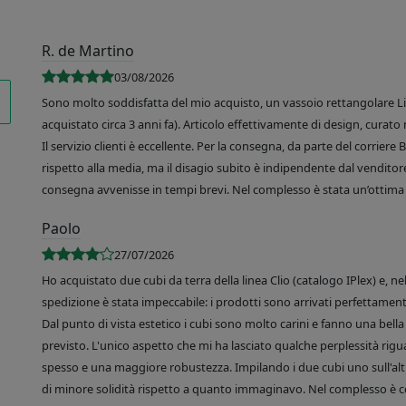
R. de Martino
03/08/2026
Sono molto soddisfatta del mio acquisto, un vassoio rettangolare Like
acquistato circa 3 anni fa). Articolo effettivamente di design, curato 
Il servizio clienti è eccellente. Per la consegna, da parte del corrier
rispetto alla media, ma il disagio subito è indipendente dal venditore
consegna avvenisse in tempi brevi. Nel complesso è stata un’ottima 
Paolo
27/07/2026
Ho acquistato due cubi da terra della linea Clio (catalogo IPlex) e, n
spedizione è stata impeccabile: i prodotti sono arrivati perfettamente
Dal punto di vista estetico i cubi sono molto carini e fanno una bella 
previsto. L'unico aspetto che mi ha lasciato qualche perplessità rigu
spesso e una maggiore robustezza. Impilando i due cubi uno sull'altr
di minore solidità rispetto a quanto immaginavo. Nel complesso è 