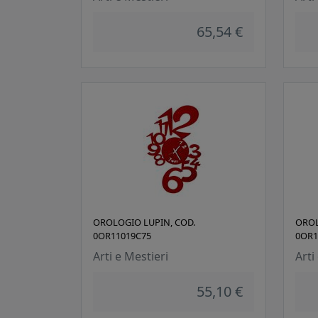
65,54 €
OROLOGIO LUPIN, COD.
OROL
0OR11019C75
0OR1
Arti e Mestieri
Arti
55,10 €