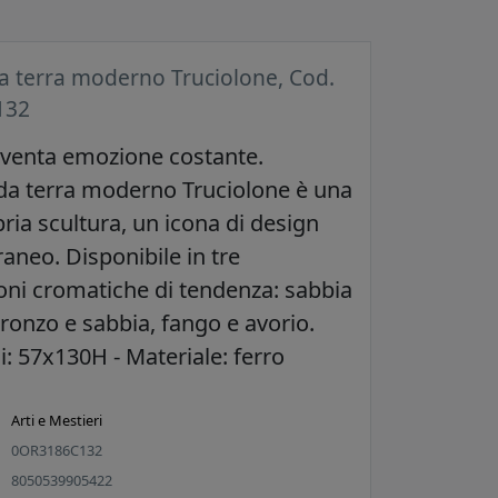
a terra moderno Truciolone, Cod.
132
iventa emozione costante.
 da terra moderno Truciolone è una
ria scultura, un icona di design
neo. Disponibile in tre
ni cromatiche di tendenza: sabbia
bronzo e sabbia, fango e avorio.
: 57x130H - Materiale: ferro
Arti e Mestieri
0OR3186C132
8050539905422