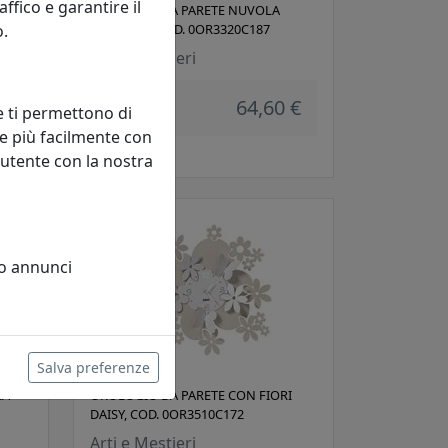
fico e garantire il
O
OROLOGIO DA PARETE NUVOLA
o.
PENDOLO, COD. 0OR3320C187
Arti e Mestieri
64,60 €
e ti permettono di
 €
e più facilmente con
 utente con la nostra
 o annunci
Salva preferenze
RA
OROLOGIO DA PARETE CON FIORI
DAISY, COD. 0OR3510C172
Arti e Mestieri