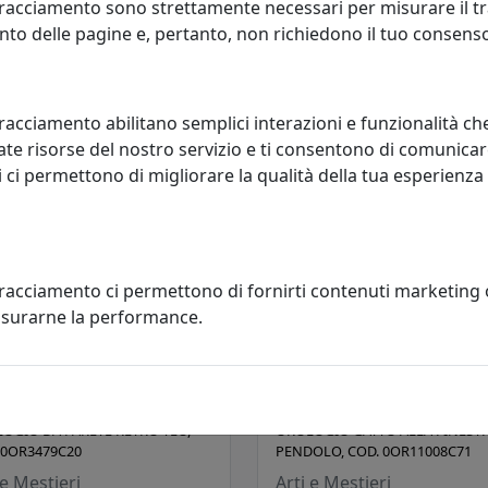
racciamento sono strettamente necessari per misurare il traf
OGIO PAPILLON, COD.
OROLOGIO SIMBOLICO PICCOL
to delle pagine e, pertanto, non richiedono il tuo consens
220C26
ALBERO DELLA VITA, COD.
0OR3486C202
 e Mestieri
Arti e Mestieri
65,54 €
racciamento abilitano semplici interazioni e funzionalità ch
65,54
te risorse del nostro servizio e ti consentono di comunicar
 ci permettono di migliorare la qualità della tua esperienza
tracciamento ci permettono di fornirti contenuti marketing
misurarne la performance.
OGIO DA PARETE RÉTRO TEO,
OROLOGIO GATTO ALLA FINEST
 0OR3479C20
PENDOLO, COD. 0OR11008C71
 e Mestieri
Arti e Mestieri