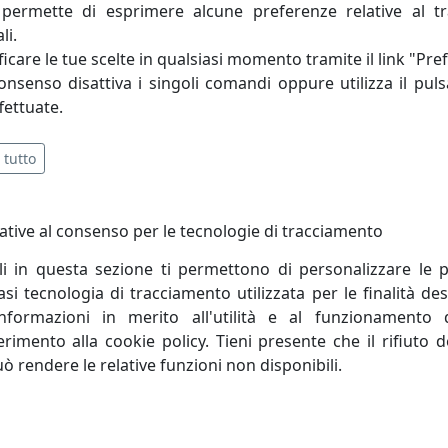
el nostro marchio.
permette di esprimere alcune preferenze relative al t
li.
 spesso inaspettati. La creatività di Massimo Tani, deposit
icare le tue scelte in qualsiasi momento tramite il link "Pre
ettagli ludici, talvolta spiazzanti. Accanto a lui Francesco 
consenso disattiva i singoli comandi oppure utilizza il puls
i ogni pezzo, aggiungendo una visione personale e raffinata
fettuate.
 tutto
ative al consenso per le tecnologie di tracciamento
li in questa sezione ti permettono di personalizzare le p
i tecnologia di tracciamento utilizzata per le finalità des
informazioni in merito all'utilità e al funzionamento 
ferimento alla cookie policy. Tieni presente che il rifiuto
uò rendere le relative funzioni non disponibili.