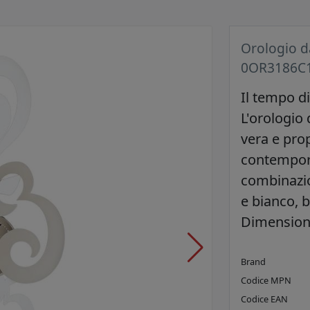
Orologio d
0OR3186C
Il tempo d
L'orologio
vera e prop
contempora
combinazio
e bianco, 
Dimensioni
Brand
Codice MPN
Codice EAN