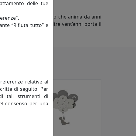
rattamento delle tue
ario dello spirito creativo che anima da anni
ferenze".
Adriano Pizzi, che da oltre vent’anni porta il
ante “Rifiuta tutto” e
 a ogni collezione.
referenze relative al
critte di seguito. Per
di tali strumenti di
 del consenso per una