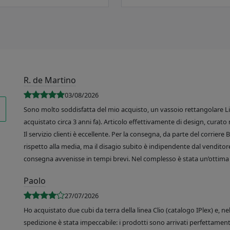
R. de Martino
03/08/2026
Sono molto soddisfatta del mio acquisto, un vassoio rettangolare Like
acquistato circa 3 anni fa). Articolo effettivamente di design, curato 
Il servizio clienti è eccellente. Per la consegna, da parte del corrier
rispetto alla media, ma il disagio subito è indipendente dal venditore
consegna avvenisse in tempi brevi. Nel complesso è stata un’ottima 
Paolo
27/07/2026
Ho acquistato due cubi da terra della linea Clio (catalogo IPlex) e, n
spedizione è stata impeccabile: i prodotti sono arrivati perfettamente