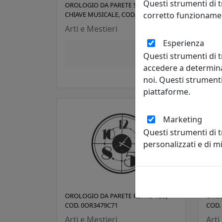
Questi strumenti di t
OROLOGIO DA PARETE STRANO:
OROL
corretto funzionamen
CHIAVE MUSICALE, COD. 0OR3254C71
0OR3
Arti e Mestieri
Arti
Esperienza
75,04 €
Questi strumenti di t
accedere a determina
noi. Questi strumenti
piattaforme.
Marketing
Questi strumenti di 
personalizzati e di 
OROLOGIO DA PARETE RÉTRO TEO,
OROL
COD. 0OR3479C71
COD.
Arti e Mestieri
Arti