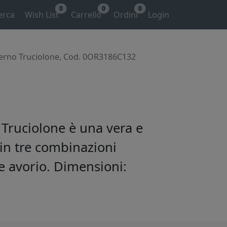
0
0
0
erca
Wish List
Carrello
Ordini
Login
erno Truciolone, Cod. 0OR3186C132
 Truciolone è una vera e
in tre combinazioni
e avorio. Dimensioni: