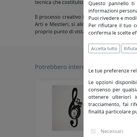
tecnica che costituisce il tratto distintivo d
Questo pannello ti 
informazioni persona
Il processo creativo invece attinge a luoghi
Puoi rivedere e modif
Arti e Mestieri, si alimenta di atmosfere e d
Per rifiutare il tuo 
proprio punto di vista nella progettazione d
conferma le scelte ef
Accetta tutto
Rifiuta
Potrebbero interessarti
Le tue preferenze rel
Le opzioni disponibi
consenso per qualsias
ottenere ulteriori 
tracciamento, fai ri
finalità particolare p
Necessari