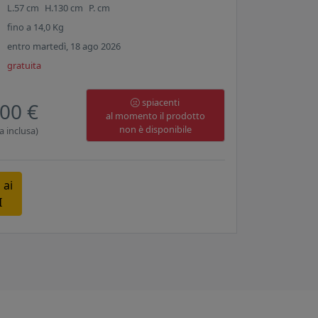
L.
57
cm
H.
130
cm
P.
cm
fino a
14,0
Kg
entro martedì, 18 ago 2026
gratuita
spiacenti
00 €
al momento il prodotto
non è disponibile
a inclusa)
 ai
I