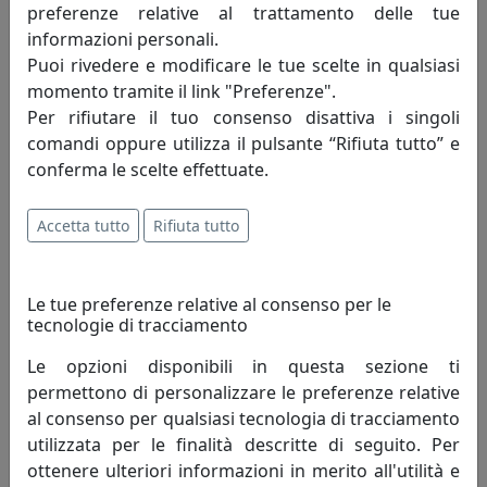
preferenze relative al trattamento delle tue
Informazioni sul brand
informazioni personali.
Puoi rivedere e modificare le tue scelte in qualsiasi
Da oltre quaranta anni, l’espressione
momento tramite il link "Preferenze".
creativa, l’abilità tecnica e manuale si
Per rifiutare il tuo consenso disattiva i singoli
danno appuntamento e dal loro incontro
comandi oppure utilizza il pulsante “Rifiuta tutto” e
nascono le creazioni Arti e Mestieri. Un
conferma le scelte effettuate.
processo lineare quanto sofisticato che accompagna la
realizzazione di oggetti in metallo dai profili essenziali e
Accetta tutto
Rifiuta tutto
dalle forme leggere, frutto di un lavoro di ricerca e
design fatto esclusivamente in Italia.
Le tue preferenze relative al consenso per le
Bellezza e funzionalità, i due poli che danno vita a ogni
tecnologie di tracciamento
pezzo. Due elementi talvolta opposti ma conciliabili
Le opzioni disponibili in questa sezione ti
grazie a quel mix di stile e capacità tecnica che
permettono di personalizzare le preferenze relative
costituisce il tratto distintivo del nostro marchio.
al consenso per qualsiasi tecnologia di tracciamento
utilizzata per le finalità descritte di seguito. Per
Il processo creativo invece attinge a luoghi spesso
ottenere ulteriori informazioni in merito all'utilità e
inaspettati. La creatività di Massimo Tani, depositario