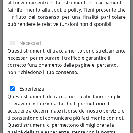
al funzionamento di tali strumenti di tracciamento,
dello spirito creativo che anima da anni Arti e Mestieri,
fai riferimento alla cookie policy. Tieni presente che
si alimenta di atmosfere e dettagli ludici, talvolta
il rifiuto del consenso per una finalità particolare
spiazzanti. Accanto a lui Francesco Adriano Pizzi, che da
può rendere le relative funzioni non disponibili.
oltre vent’anni porta il proprio punto di vista nella
progettazione di ogni pezzo, aggiungendo una visione
personale e raffinata a ogni collezione.
Necessari
Questi strumenti di tracciamento sono strettamente
necessari per misurare il traffico e garantire il
corretto funzionamento delle pagine e, pertanto,
non richiedono il tuo consenso.
Potrebbero interessarti
Esperienza
Questi strumenti di tracciamento abilitano semplici
interazioni e funzionalità che ti permettono di
accedere a determinate risorse del nostro servizio e
ti consentono di comunicare più facilmente con noi.
Questi strumenti ci permettono di migliorare la
qualità della tua esperienza utente con la nostra