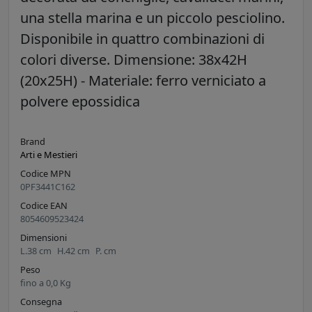
una stella marina e un piccolo pesciolino.
Disponibile in quattro combinazioni di
colori diverse. Dimensione: 38x42H
(20x25H) - Materiale: ferro verniciato a
polvere epossidica
Brand
Arti e Mestieri
Codice MPN
0PF3441C162
Codice EAN
8054609523424
Dimensioni
L.
38
cm
H.
42
cm
P.
cm
Peso
fino a
0,0
Kg
Consegna