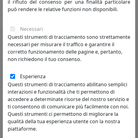
il rifiuto del consenso per una finalità particolare
progettazione di ogni pezzo, aggiungendo una visione
può rendere le relative funzioni non disponibili.
personale e raffinata a ogni collezione.
Necessari
Questi strumenti di tracciamento sono strettamente
necessari per misurare il traffico e garantire il
Potrebbero interessarti
corretto funzionamento delle pagine e, pertanto,
non richiedono il tuo consenso.
Esperienza
Questi strumenti di tracciamento abilitano semplici
interazioni e funzionalità che ti permettono di
accedere a determinate risorse del nostro servizio e
ti consentono di comunicare più facilmente con noi.
Questi strumenti ci permettono di migliorare la
PORTA FOTO ELEGANTE FIOR DI LOTO ONDINA, COD.
qualità della tua esperienza utente con la nostra
0PF3286C18
piattaforme.
Arti e Mestieri