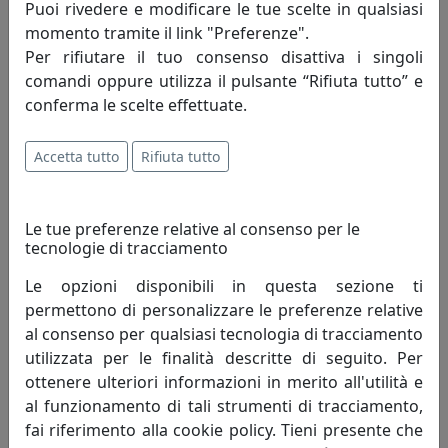
creativa, l’abilità tecnica e manuale si
Puoi rivedere e modificare le tue scelte in qualsiasi
danno appuntamento e dal loro incontro
momento tramite il link "Preferenze".
nascono le creazioni Arti e Mestieri. Un
Per rifiutare il tuo consenso disattiva i singoli
processo lineare quanto sofisticato che accompagna la
comandi oppure utilizza il pulsante “Rifiuta tutto” e
realizzazione di oggetti in metallo dai profili essenziali e
conferma le scelte effettuate.
dalle forme leggere, frutto di un lavoro di ricerca e
design fatto esclusivamente in Italia.
Accetta tutto
Rifiuta tutto
Bellezza e funzionalità, i due poli che danno vita a ogni
pezzo. Due elementi talvolta opposti ma conciliabili
Le tue preferenze relative al consenso per le
grazie a quel mix di stile e capacità tecnica che
tecnologie di tracciamento
costituisce il tratto distintivo del nostro marchio.
Le opzioni disponibili in questa sezione ti
permettono di personalizzare le preferenze relative
Il processo creativo invece attinge a luoghi spesso
al consenso per qualsiasi tecnologia di tracciamento
inaspettati. La creatività di Massimo Tani, depositario
utilizzata per le finalità descritte di seguito. Per
dello spirito creativo che anima da anni Arti e Mestieri,
ottenere ulteriori informazioni in merito all'utilità e
si alimenta di atmosfere e dettagli ludici, talvolta
al funzionamento di tali strumenti di tracciamento,
spiazzanti. Accanto a lui Francesco Adriano Pizzi, che da
fai riferimento alla cookie policy. Tieni presente che
oltre vent’anni porta il proprio punto di vista nella