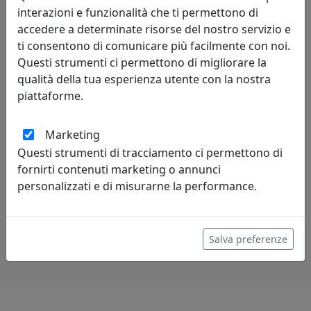
interazioni e funzionalità che ti permettono di
accedere a determinate risorse del nostro servizio e
ti consentono di comunicare più facilmente con noi.
Questi strumenti ci permettono di migliorare la
qualità della tua esperienza utente con la nostra
piattaforme.
PORTA FOTO ELEGANTE FIOR DI LOTO ONDINA, COD.
Marketing
0PF3286C18
Questi strumenti di tracciamento ci permettono di
Arti e Mestieri
fornirti contenuti marketing o annunci
personalizzati e di misurarne la performance.
55,10 €
Salva preferenze