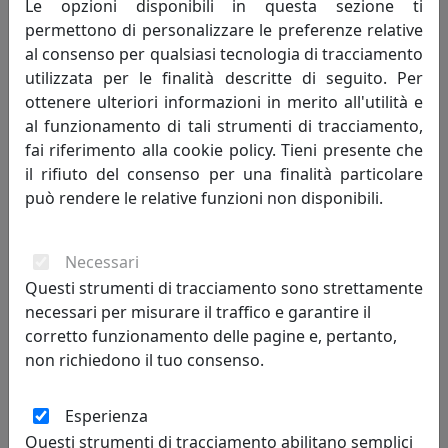
Le opzioni disponibili in questa sezione ti
permettono di personalizzare le preferenze relative
Potrebbero interessarti
al consenso per qualsiasi tecnologia di tracciamento
utilizzata per le finalità descritte di seguito. Per
ottenere ulteriori informazioni in merito all'utilità e
al funzionamento di tali strumenti di tracciamento,
fai riferimento alla cookie policy. Tieni presente che
il rifiuto del consenso per una finalità particolare
può rendere le relative funzioni non disponibili.
Necessari
PORTA FOTO BUTTERFLY GRANDE, COD. 0PF2403C26
Questi strumenti di tracciamento sono strettamente
Arti e Mestieri
necessari per misurare il traffico e garantire il
corretto funzionamento delle pagine e, pertanto,
54,14 €
non richiedono il tuo consenso.
Esperienza
Questi strumenti di tracciamento abilitano semplici