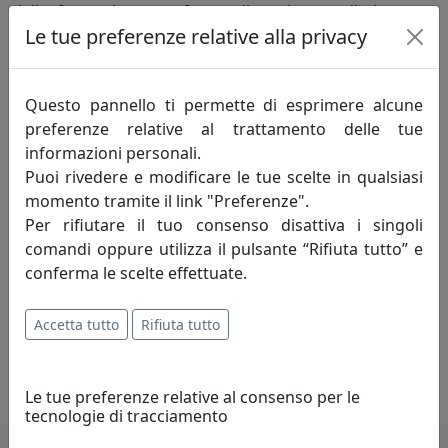
dalle forme leggere, frutto di un lavoro di ricerca e
Le tue preferenze relative alla privacy
design fatto esclusivamente in Italia.
Bellezza e funzionalità, i due poli che danno vita a ogni
Questo pannello ti permette di esprimere alcune
pezzo. Due elementi talvolta opposti ma conciliabili
preferenze relative al trattamento delle tue
grazie a quel mix di stile e capacità tecnica che
informazioni personali.
costituisce il tratto distintivo del nostro marchio.
Puoi rivedere e modificare le tue scelte in qualsiasi
momento tramite il link "Preferenze".
Il processo creativo invece attinge a luoghi spesso
Per rifiutare il tuo consenso disattiva i singoli
inaspettati. La creatività di Massimo Tani, depositario
comandi oppure utilizza il pulsante “Rifiuta tutto” e
dello spirito creativo che anima da anni Arti e Mestieri,
conferma le scelte effettuate.
si alimenta di atmosfere e dettagli ludici, talvolta
spiazzanti. Accanto a lui Francesco Adriano Pizzi, che da
oltre vent’anni porta il proprio punto di vista nella
Accetta tutto
Rifiuta tutto
progettazione di ogni pezzo, aggiungendo una visione
personale e raffinata a ogni collezione.
Le tue preferenze relative al consenso per le
tecnologie di tracciamento