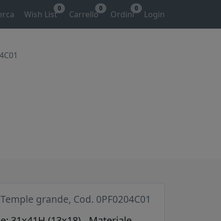
0
0
0
erca
Wish List
Carrello
Ordini
Login
04C01
 Temple grande, Cod. 0PF0204C01
: 31x41H (13x18) - Materiale.