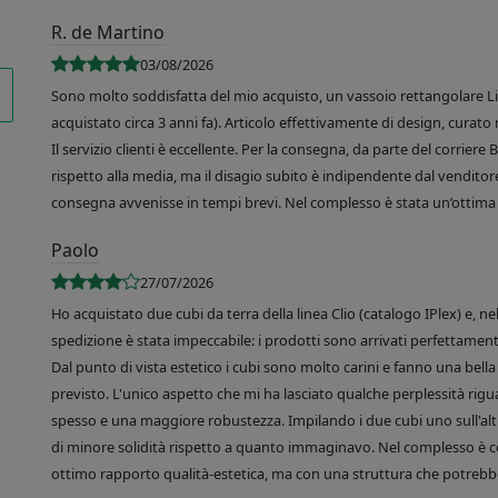
R. de Martino
03/08/2026
Sono molto soddisfatta del mio acquisto, un vassoio rettangolare Like
acquistato circa 3 anni fa). Articolo effettivamente di design, curato 
Il servizio clienti è eccellente. Per la consegna, da parte del corrier
rispetto alla media, ma il disagio subito è indipendente dal venditore
consegna avvenisse in tempi brevi. Nel complesso è stata un’ottima 
Paolo
27/07/2026
Ho acquistato due cubi da terra della linea Clio (catalogo IPlex) e, n
spedizione è stata impeccabile: i prodotti sono arrivati perfettamente
Dal punto di vista estetico i cubi sono molto carini e fanno una bella 
previsto. L'unico aspetto che mi ha lasciato qualche perplessità rigu
spesso e una maggiore robustezza. Impilando i due cubi uno sull'altr
di minore solidità rispetto a quanto immaginavo. Nel complesso è 
ottimo rapporto qualità-estetica, ma con una struttura che potrebbe