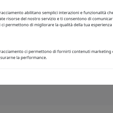
racciamento abilitano semplici interazioni e funzionalità ch
te risorse del nostro servizio e ti consentono di comunicar
 ci permettono di migliorare la qualità della tua esperienza
A FOTO ELEGANTE FIOR DI LOTO
tracciamento ci permettono di fornirti contenuti marketing
NA, COD. 0PF3286C18
misurarne la performance.
 e Mestieri
55,10 €