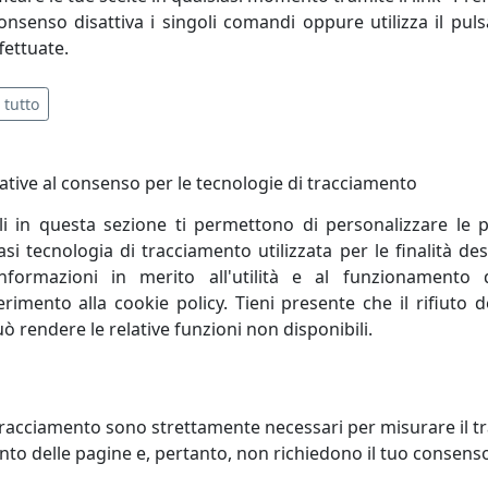
consenso disattiva i singoli comandi oppure utilizza il puls
fettuate.
pressione creativa, l’abilità tecnica e manuale si danno 
 processo lineare quanto sofisticato che accompagna la rea
 tutto
e, frutto di un lavoro di ricerca e design fatto esclusivamente
o vita a ogni pezzo. Due elementi talvolta opposti ma conci
ative al consenso per le tecnologie di tracciamento
el nostro marchio.
li in questa sezione ti permettono di personalizzare le p
i tecnologia di tracciamento utilizzata per le finalità des
 spesso inaspettati. La creatività di Massimo Tani, deposit
informazioni in merito all'utilità e al funzionamento 
ettagli ludici, talvolta spiazzanti. Accanto a lui Francesco 
ferimento alla cookie policy. Tieni presente che il rifiuto
i ogni pezzo, aggiungendo una visione personale e raffinata
uò rendere le relative funzioni non disponibili.
racciamento sono strettamente necessari per misurare il traf
to delle pagine e, pertanto, non richiedono il tuo consens