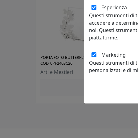
Esperienza
Questi strumenti di t
accedere a determina
noi. Questi strumenti
piattaforme.
Marketing
PORTA FOTO BUTTERFLY GRANDE,
PORT
Questi strumenti di 
COD. 0PF2403C26
ONDI
personalizzati e di 
Arti e Mestieri
Arti
54,14 €