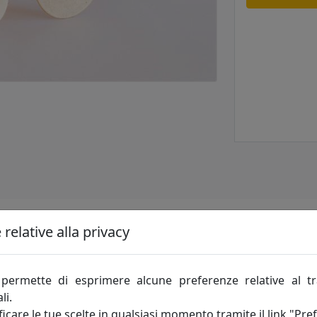
relative alla privacy
ro
permette di esprimere alcune preferenze relative al t
li.
icare le tue scelte in qualsiasi momento tramite il link "Pre