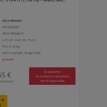
Arti e Mestieri
0PF0204C01
8052190348211
L.
31
cm
H.
41
cm
P.
cm
fino a
1,0
Kg
entro martedì, 18 ago 2026
gratuita
spiacenti
55 €
al momento il prodotto
non è disponibile
a inclusa)
 ai
I