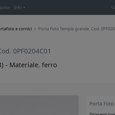
azine
Info
C
rtafoto e cornici
Porta Foto Temple grande, Cod. 0PF02
 Cod. 0PF0204C01
- Materiale. ferro
Porta Foto
Dimensione