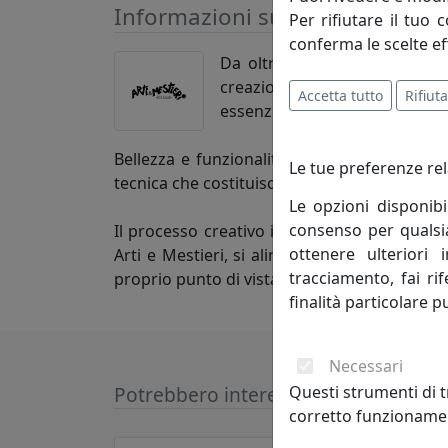
Informazioni sul brand
Per rifiutare il tuo 
conferma le scelte ef
Da oltre quaranta anni, l’es
creazioni Arti e Mestieri. Un
Accetta tutto
Rifiuta
essenziali e dalle forme legger
Bellezza e funzionalità, i due poli che dann
Le tue preferenze rel
tecnica che costituisce il tratto distintivo d
Le opzioni disponibi
consenso per qualsias
Il processo creativo invece attinge a luoghi
ottenere ulteriori 
Arti e Mestieri, si alimenta di atmosfere e d
tracciamento, fai ri
proprio punto di vista nella progettazione d
finalità particolare p
Necessari
Questi strumenti di t
Potrebbero interessarti
corretto funzionamen