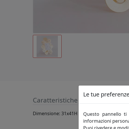
Le tue preferenze 
Caratteristiche
Dimensione: 31x41H (13x18) - Materiale. fer
Questo pannello ti 
informazioni persona
Puoi rivedere e modif