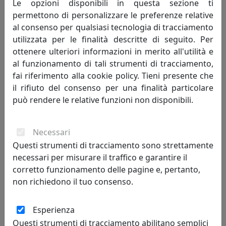
Le opzioni disponibili in questa sezione ti
permettono di personalizzare le preferenze relative
Potrebbero interessarti
al consenso per qualsiasi tecnologia di tracciamento
utilizzata per le finalità descritte di seguito. Per
ottenere ulteriori informazioni in merito all'utilità e
al funzionamento di tali strumenti di tracciamento,
fai riferimento alla cookie policy. Tieni presente che
il rifiuto del consenso per una finalità particolare
può rendere le relative funzioni non disponibili.
Necessari
PORTA FOTO BUTTERFLY GRANDE, COD. 0PF2403C26
Questi strumenti di tracciamento sono strettamente
Arti e Mestieri
necessari per misurare il traffico e garantire il
corretto funzionamento delle pagine e, pertanto,
54,14 €
non richiedono il tuo consenso.
Esperienza
Questi strumenti di tracciamento abilitano semplici