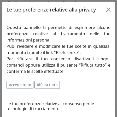
dalle forme leggere, frutto di un lavoro di ricerca e
Le tue preferenze relative alla privacy
design fatto esclusivamente in Italia.
Bellezza e funzionalità, i due poli che danno vita a ogni
Questo pannello ti permette di esprimere alcune
pezzo. Due elementi talvolta opposti ma conciliabili
preferenze relative al trattamento delle tue
grazie a quel mix di stile e capacità tecnica che
informazioni personali.
costituisce il tratto distintivo del nostro marchio.
Puoi rivedere e modificare le tue scelte in qualsiasi
momento tramite il link "Preferenze".
Il processo creativo invece attinge a luoghi spesso
Per rifiutare il tuo consenso disattiva i singoli
inaspettati. La creatività di Massimo Tani, depositario
comandi oppure utilizza il pulsante “Rifiuta tutto” e
dello spirito creativo che anima da anni Arti e Mestieri,
conferma le scelte effettuate.
si alimenta di atmosfere e dettagli ludici, talvolta
spiazzanti. Accanto a lui Francesco Adriano Pizzi, che da
oltre vent’anni porta il proprio punto di vista nella
Accetta tutto
Rifiuta tutto
progettazione di ogni pezzo, aggiungendo una visione
personale e raffinata a ogni collezione.
Le tue preferenze relative al consenso per le
tecnologie di tracciamento