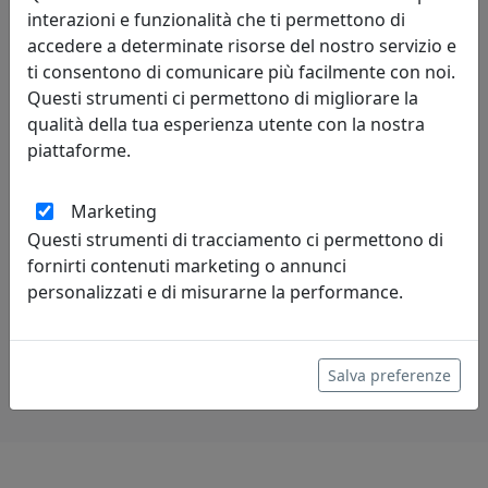
interazioni e funzionalità che ti permettono di
accedere a determinate risorse del nostro servizio e
ti consentono di comunicare più facilmente con noi.
Questi strumenti ci permettono di migliorare la
qualità della tua esperienza utente con la nostra
piattaforme.
PORTA FOTO ELEGANTE FIOR DI LOTO ONDINA, COD.
Marketing
0PF3286C18
Questi strumenti di tracciamento ci permettono di
Arti e Mestieri
fornirti contenuti marketing o annunci
personalizzati e di misurarne la performance.
55,10 €
Salva preferenze