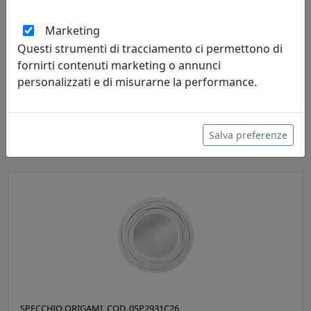
Marketing
Questi strumenti di tracciamento ci permettono di
fornirti contenuti marketing o annunci
SPECCHIO PENELOPE, COD. 0SP3038C26
personalizzati e di misurarne la performance.
Arti e Mestieri
284,05 €
Salva preferenze
SPECCHIO ORIGAMI, COD. 0SP2931C26