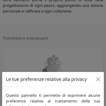
progettazione di ogni pezzo, aggiungendo una visione
personale e raffinata a ogni collezione.
Potrebbero interessarti
Le tue preferenze relative alla privacy
SPECCHIO TEMPLE GRANDE, COD. 0SP0334C16
Questo pannello ti permette di esprimere alcune
preferenze relative al trattamento delle tue
Arti e Mestieri