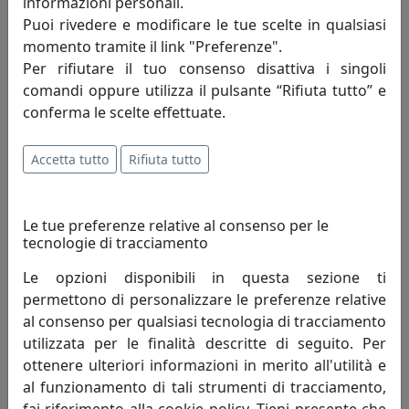
informazioni personali.
Puoi rivedere e modificare le tue scelte in qualsiasi
420,84 €
momento tramite il link "Preferenze".
Per rifiutare il tuo consenso disattiva i singoli
comandi oppure utilizza il pulsante “Rifiuta tutto” e
conferma le scelte effettuate.
Accetta tutto
Rifiuta tutto
Le tue preferenze relative al consenso per le
tecnologie di tracciamento
SPECCHIO ELEGANTE DA TERRA MORGANA, COD. 0SP0341C26
Le opzioni disponibili in questa sezione ti
permettono di personalizzare le preferenze relative
Arti e Mestieri
al consenso per qualsiasi tecnologia di tracciamento
515,85 €
utilizzata per le finalità descritte di seguito. Per
ottenere ulteriori informazioni in merito all'utilità e
al funzionamento di tali strumenti di tracciamento,