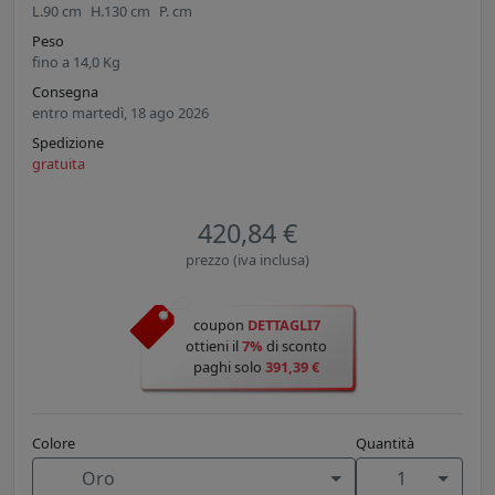
L.
90
cm
H.
130
cm
P.
cm
Peso
fino a
14,0
Kg
Consegna
entro martedì, 18 ago 2026
Spedizione
gratuita
420,84 €
prezzo (iva inclusa)
coupon
DETTAGLI7
ottieni il
7%
di sconto
paghi solo
391,39 €
Colore
Quantità
Oro
1