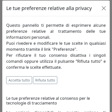
SGABELLO ALTO COLLEZIONE DOLL CON SEDUTA IMBOTTITA,
Le tue preferenze relative alla privacy
CATALOGO BILLIANI, MODELLO DLL555
Billiani
Questo pannello ti permette di esprimere alcune
549,00 €
preferenze relative al trattamento delle tue
informazioni personali.
Puoi rivedere e modificare le tue scelte in qualsiasi
momento tramite il link "Preferenze".
Per rifiutare il tuo consenso disattiva i singoli
comandi oppure utilizza il pulsante “Rifiuta tutto” e
conferma le scelte effettuate.
Accetta tutto
Rifiuta tutto
SGABELLO ALTO COLLEZIONE DOLL CON SEDUTA E SCHIENALE
Le tue preferenze relative al consenso per le
IMBOTTITI, CATALOGO BILLIANI, MODELLO DLL556
tecnologie di tracciamento
Billiani