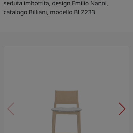
seduta imbottita, design Emilio Nanni,
catalogo Billiani, modello BLZ233