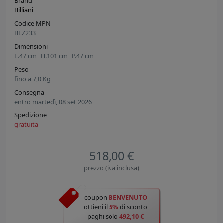
Brand
Billiani
Codice MPN
BLZ233
Dimensioni
L.
47
cm
H.
101
cm
P.
47
cm
Peso
fino a
7,0
Kg
Consegna
entro martedì, 08 set 2026
Spedizione
gratuita
518,00 €
prezzo (iva inclusa)
coupon
BENVENUTO
ottieni il
5%
di sconto
paghi solo
492,10 €