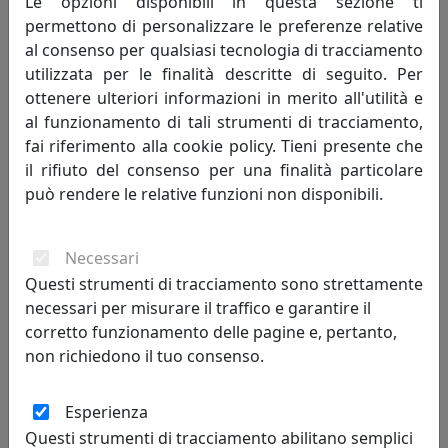
Le opzioni disponibili in questa sezione ti
653,00 €
permettono di personalizzare le preferenze relative
al consenso per qualsiasi tecnologia di tracciamento
utilizzata per le finalità descritte di seguito. Per
ottenere ulteriori informazioni in merito all'utilità e
al funzionamento di tali strumenti di tracciamento,
fai riferimento alla cookie policy. Tieni presente che
il rifiuto del consenso per una finalità particolare
può rendere le relative funzioni non disponibili.
Necessari
Questi strumenti di tracciamento sono strettamente
SGABELLO ALTO COLLEZIONE DOLL, CATALOGO BILLIANI,
necessari per misurare il traffico e garantire il
MODELLO DLL557
corretto funzionamento delle pagine e, pertanto,
Billiani
non richiedono il tuo consenso.
472,00 €
Esperienza
Questi strumenti di tracciamento abilitano semplici