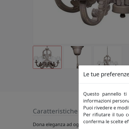
Le tue preferenze 
Questo pannello ti 
informazioni persona
Puoi rivedere e modif
Caratteristiche
Per rifiutare il tuo 
conferma le scelte ef
Dona eleganza ad ogni ambiente con un tocc