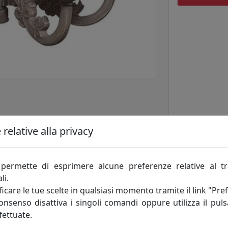
relative alla privacy
permette di esprimere alcune preferenze relative al t
li.
icare le tue scelte in qualsiasi momento tramite il link "Pre
consenso disattiva i singoli comandi oppure utilizza il puls
fettuate.
o di stile romantico Shabby chic