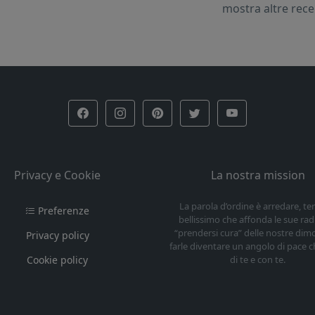
mostra altre rec
Privacy e Cookie
La nostra mission
La parola d’ordine è arredare, t
Preferenze
bellissimo che affonda le sue radi
“prendersi cura” delle nostre dim
Privacy policy
farle diventare un angolo di pace c
Cookie policy
di te e con te.