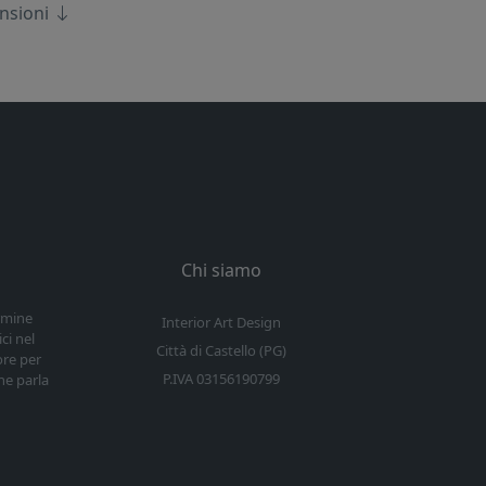
ensioni
Chi siamo
ermine
Interior Art Design
ci nel
Città di Castello (PG)
ore per
P.IVA 03156190799
he parla