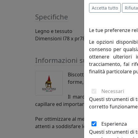
Accetta tutto
Rifiuta
Specifiche
Le tue preferenze rel
Legno e tessuto
Dimensioni l78 x pr78 x h110 cm
Le opzioni disponibi
consenso per qualsias
ottenere ulteriori 
Informazioni sul brand
tracciamento, fai ri
finalità particolare p
Biscottini International Art T
forme, società, esperienze. L’
Necessari
Il marchio Biscottini è molt
Questi strumenti di t
capillare ed importante presenza sul mercat
corretto funzionamen
Per ottimizzare al meglio la propria attività 
Esperienza
attenti a soddisfare le esigenze della Cliente
Questi strumenti di t