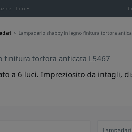
azine
Info
C
adari
Lampadario shabby in legno finitura tortora antic
finitura tortora anticata L5467
o a 6 luci. Impreziosito da intagli, d
Lampadario