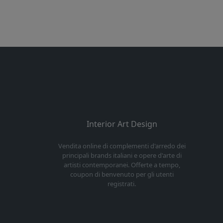
Interior Art Design
Vendita online di complementi d'arredo dei
principali brands italiani e opere d'arte di
artisti contemporanei. Offerte a tempo,
coupon di benvenuto per gli utenti
registrati.