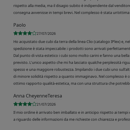
rispetto alla media, ma il disagio subito è indipendente dal venditore
consegna avvenisse in tempi brevi. Nel complesso è stata un’ottima 
Paolo
27/07/2026
Ho acquistato due cubi da terra della linea Clio (catalogo IPlex) e, n
spedizione è stata impeccabile: i prodotti sono arrivati perfettamente
Dal punto di vista estetico i cubi sono molto carini e fanno una bella 
previsto. L'unico aspetto che mi ha lasciato qualche perplessità rigu
spesso e una maggiore robustezza. Impilando i due cubi uno sull'altr
di minore solidità rispetto a quanto immaginavo. Nel complesso è 
ottimo rapporto qualità-estetica, ma con una struttura che potrebbe
Anna CheyenneTeresa
21/07/2026
Il mio ordine è arrivato ben imballato e in anticipo rispetto ai tempi 
a riguardo delle informazioni da me richieste con chiarezza e professi