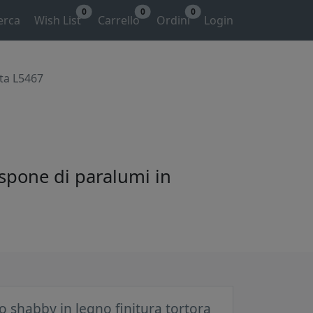
0
0
0
erca
Wish List
Carrello
Ordini
Login
ata L5467
ispone di paralumi in
 shabby in legno finitura tortora