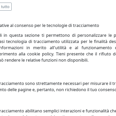
 tutto
ative al consenso per le tecnologie di tracciamento
li in questa sezione ti permettono di personalizzare le p
i tecnologia di tracciamento utilizzata per le finalità des
informazioni in merito all'utilità e al funzionamento 
ferimento alla cookie policy. Tieni presente che il rifiuto
uò rendere le relative funzioni non disponibili.
rading è un’azienda giovane, nata nel 1996 ma che vanta oltr
Azienda è guidata dal giovane titolare Giovanni Biscottini ar
o diffuso in Italia in quanto commercializzato tramite va
racciamento sono strettamente necessari per misurare il traf
o.
to delle pagine e, pertanto, non richiedono il tuo consens
Biscottini International Art Trading conta su uno staff di va
la.
racciamento abilitano semplici interazioni e funzionalità ch