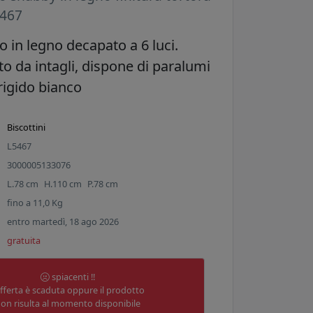
5467
 in legno decapato a 6 luci.
to da intagli, dispone di paralumi
rigido bianco
Biscottini
L5467
3000005133076
L.
78
cm
H.
110
cm
P.
78
cm
fino a
11,0
Kg
entro martedì, 18 ago 2026
gratuita
spiacenti !!
offerta è scaduta oppure il prodotto
on risulta al momento disponibile