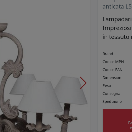
anticata L
Lampadario
Impreziosi
in tessuto 
Brand
Codice MPN
Codice EAN
Dimensioni
Peso
Consegna
Spedizione
l'
n