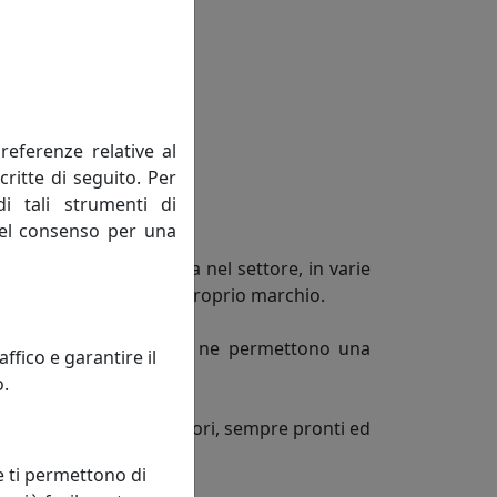
referenze relative al
critte di seguito. Per
di tali strumenti di
 del consenso per una
e 30 anni di esperienza nel settore, in varie
tefice del successo del proprio marchio.
ri canali di vendita, che ne permettono una
fico e garantire il
o.
lidi ed esperti collaboratori, sempre pronti ed
e ti permettono di