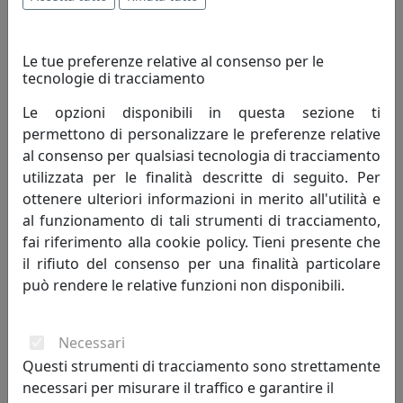
commercializzato tramite vari canali di vendita, che ne
permettono una capillare ed importante presenza sul
mercato.
Le tue preferenze relative al consenso per le
tecnologie di tracciamento
Per ottimizzare al meglio la propria attività Biscottini
Le opzioni disponibili in questa sezione ti
International Art Trading conta su uno staff di validi ed
permettono di personalizzare le preferenze relative
esperti collaboratori, sempre pronti ed attenti a
al consenso per qualsiasi tecnologia di tracciamento
soddisfare le esigenze della Clientela.
utilizzata per le finalità descritte di seguito. Per
ottenere ulteriori informazioni in merito all'utilità e
Con il passare del tempo, oltre alla
al funzionamento di tali strumenti di tracciamento,
commercializzazione, inizia a produrre in proprio i suoi
fai riferimento alla cookie policy. Tieni presente che
capolavori, in centri artigianali che rendono la
il rifiuto del consenso per una finalità particolare
creazione dei mobili un pregio ed un apprezzamento da
può rendere le relative funzioni non disponibili.
parte del pubblico. Grazie all’intraprendenza del suo
titolare, alla competenza del suo staff interno ed
esterno, BISCOTTINI INTERNATIONAL ART TRADING
Necessari
vanta ad oggi migliaia di clienti soddisfatti in tutto il
Questi strumenti di tracciamento sono strettamente
mondo.
necessari per misurare il traffico e garantire il