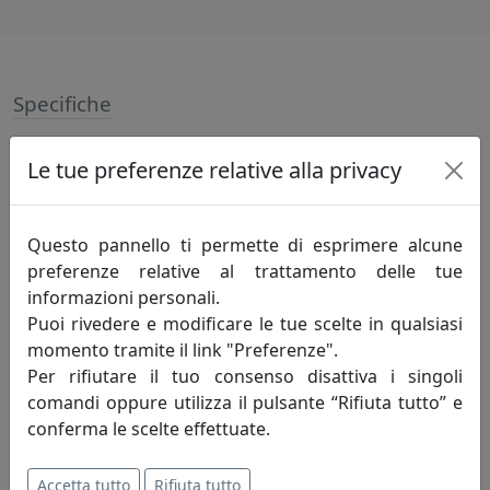
Specifiche
Resina e vetro, Dimensioni foto: L13xH18 o L18xH13 cm.
Le tue preferenze relative alla privacy
Informazioni sul brand
Questo pannello ti permette di esprimere alcune
preferenze relative al trattamento delle tue
Biscottini International Art Trading è
informazioni personali.
un’azienda giovane, nata nel 1996 ma che
Puoi rivedere e modificare le tue scelte in qualsiasi
vanta oltre 30 anni di esperienza nel
momento tramite il link "Preferenze".
settore, in varie forme, società,
Per rifiutare il tuo consenso disattiva i singoli
esperienze. L’Azienda è guidata dal giovane titolare
comandi oppure utilizza il pulsante “Rifiuta tutto” e
Giovanni Biscottini artefice del successo del proprio
conferma le scelte effettuate.
marchio.
Il marchio Biscottini è molto diffuso in Italia in quanto
Accetta tutto
Rifiuta tutto