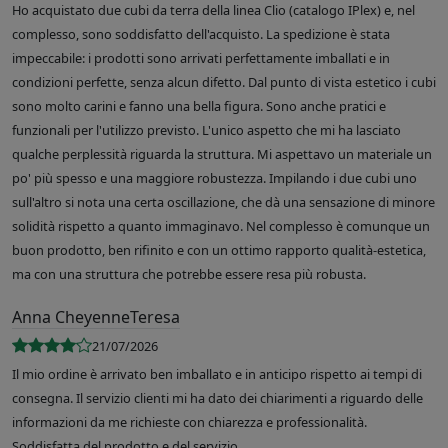
Ho acquistato due cubi da terra della linea Clio (catalogo IPlex) e, nel
complesso, sono soddisfatto dell'acquisto. La spedizione è stata
impeccabile: i prodotti sono arrivati perfettamente imballati e in
condizioni perfette, senza alcun difetto. Dal punto di vista estetico i cubi
sono molto carini e fanno una bella figura. Sono anche pratici e
funzionali per l'utilizzo previsto. L'unico aspetto che mi ha lasciato
qualche perplessità riguarda la struttura. Mi aspettavo un materiale un
po' più spesso e una maggiore robustezza. Impilando i due cubi uno
sull'altro si nota una certa oscillazione, che dà una sensazione di minore
solidità rispetto a quanto immaginavo. Nel complesso è comunque un
buon prodotto, ben rifinito e con un ottimo rapporto qualità-estetica,
ma con una struttura che potrebbe essere resa più robusta.
Anna CheyenneTeresa
21/07/2026
Il mio ordine è arrivato ben imballato e in anticipo rispetto ai tempi di
consegna. Il servizio clienti mi ha dato dei chiarimenti a riguardo delle
informazioni da me richieste con chiarezza e professionalità.
Soddisfatta del prodotto e del servizio.