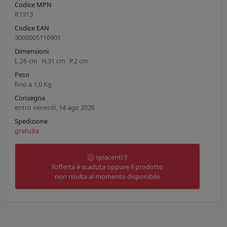
Codice MPN
R1913
Codice EAN
3000005116901
Dimensioni
L.
26
cm
H.
31
cm
P.
2
cm
Peso
fino a
1,0
Kg
Consegna
entro venerdì, 14 ago 2026
Spedizione
gratuita
spiacenti !!
l'offerta è scaduta oppure il prodotto
non risulta al momento disponibile