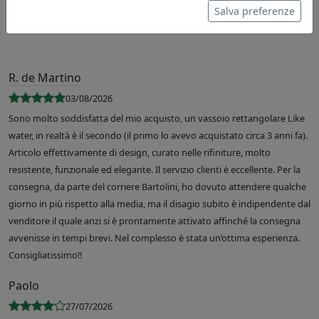
Salva preferenze
R. de Martino
03/08/2026
Sono molto soddisfatta del mio acquisto, un vassoio rettangolare Like
water, in realtà è il secondo (il primo lo avevo acquistato circa 3 anni fa).
Articolo effettivamente di design, curato nelle rifiniture, molto
resistente, funzionale ed elegante. Il servizio clienti è eccellente. Per la
consegna, da parte del corriere Bartolini, ho dovuto attendere qualche
giorno in più rispetto alla media, ma il disagio subito è indipendente dal
venditore il quale anzi si è prontamente attivato affinché la consegna
avvenisse in tempi brevi. Nel complesso è stata un’ottima esperienza.
Consigliatissimo!!
Paolo
27/07/2026