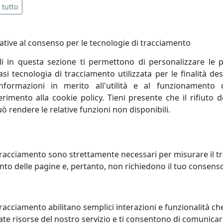
 tutto
ative al consenso per le tecnologie di tracciamento
cm
li in questa sezione ti permettono di personalizzare le p
i tecnologia di tracciamento utilizzata per le finalità des
informazioni in merito all'utilità e al funzionamento 
ferimento alla cookie policy. Tieni presente che il rifiuto
rading è un’azienda giovane, nata nel 1996 ma che vanta oltr
uò rendere le relative funzioni non disponibili.
Azienda è guidata dal giovane titolare Giovanni Biscottini ar
o diffuso in Italia in quanto commercializzato tramite va
racciamento sono strettamente necessari per misurare il traf
o.
to delle pagine e, pertanto, non richiedono il tuo consens
Biscottini International Art Trading conta su uno staff di va
la.
racciamento abilitano semplici interazioni e funzionalità ch
alizzazione, inizia a produrre in proprio i suoi capolavori, 
te risorse del nostro servizio e ti consentono di comunicar