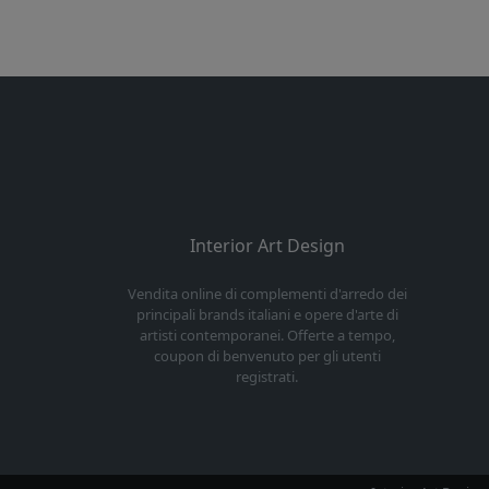
Interior Art Design
Vendita online di complementi d'arredo dei
principali brands italiani e opere d'arte di
artisti contemporanei. Offerte a tempo,
coupon di benvenuto per gli utenti
registrati.