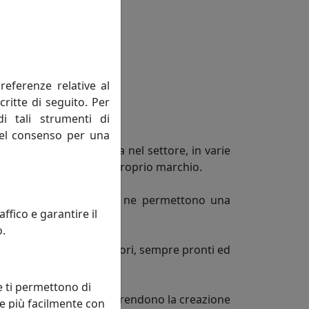
referenze relative al
critte di seguito. Per
di tali strumenti di
 del consenso per una
e 30 anni di esperienza nel settore, in varie
tefice del successo del proprio marchio.
ri canali di vendita, che ne permettono una
fico e garantire il
o.
lidi ed esperti collaboratori, sempre pronti ed
e ti permettono di
in centri artigianali che rendono la creazione
e più facilmente con