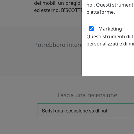
dei mobili un pregio ed un apprezzamento da
noi. Questi strumenti
ed esterno, BISCOTTINI INTERNATIONAL ART TR
piattaforme.
Marketing
Questi strumenti di 
personalizzati e di 
Potrebbero interessarti
Lascia una recensione