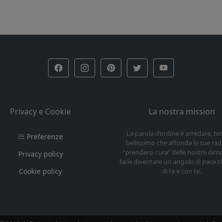
Privacy e Cookie
La nostra mission
La parola d’ordine è arredare, t
Preferenze
bellissimo che affonda le sue radi
“prendersi cura” delle nostre dim
Privacy policy
farle diventare un angolo di pace c
Cookie policy
di te e con te.