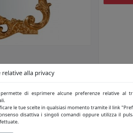
relative alla privacy
permette di esprimere alcune preferenze relative al t
li.
icare le tue scelte in qualsiasi momento tramite il link "Pre
consenso disattiva i singoli comandi oppure utilizza il puls
fettuate.
rare qualsiasi ambiente. Già predisposta con ganci per il fis