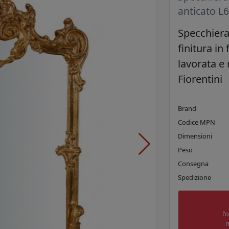
anticato L
Specchiera
finitura in
lavorata e 
Fiorentini
Brand
Codice MPN
Dimensioni
Peso
Consegna
Spedizione
l'
n