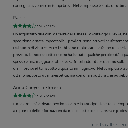
consegna avvenisse in tempi brevi. Nel complesso è stata un’ottima 
Paolo
27/07/2026
Ho acquistato due cubi da terra della linea Clio (catalogo IPlex) e, n
spedizione è stata impeccabile: i prodotti sono arrivati perfettamente
Dal punto di vista estetico i cubi sono molto carini e fanno una bella 
previsto. L'unico aspetto che mi ha lasciato qualche perplessità rigu
spesso e una maggiore robustezza. Impilando i due cubi uno sull'altr
di minore solidità rispetto a quanto immaginavo. Nel complesso è 
ottimo rapporto qualità-estetica, ma con una struttura che potrebbe
Anna CheyenneTeresa
21/07/2026
Il mio ordine è arrivato ben imballato e in anticipo rispetto ai tempi 
a riguardo delle informazioni da me richieste con chiarezza e professi
mostra altre rec