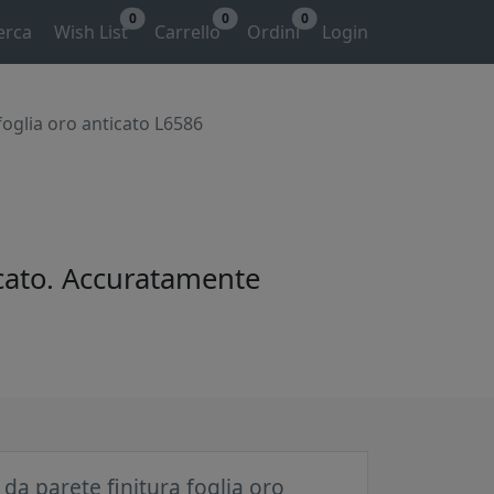
0
0
0
erca
Wish List
Carrello
Ordini
Login
foglia oro anticato L6586
ticato. Accuratamente
da parete finitura foglia oro