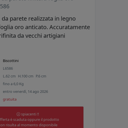
6586
 da parete realizzata in legno
 foglia oro anticato. Accuratamente
rifinita da vecchi artigiani
Biscottini
L6586
L.
62
cm
H.
100
cm
P.
6
cm
fino a
6,0
Kg
entro venerdì, 14 ago 2026
gratuita
spiacenti !!
offerta è scaduta oppure il prodotto
on risulta al momento disponibile