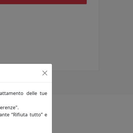
rattamento delle tue
ferenze".
ante “Rifiuta tutto” e
saggio al muro.