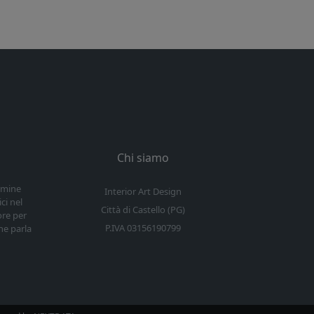
Chi siamo
ermine
Interior Art Design
ci nel
Città di Castello (PG)
ore per
P.IVA 03156190799
he parla