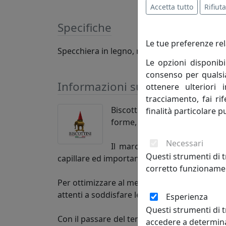
Accetta tutto
Rifiuta
Specifiche
Le tue preferenze rel
Specchiera in legno, misure L62xPR6xH100 
Le opzioni disponibi
consenso per qualsias
Informazioni sul brand
ottenere ulteriori 
tracciamento, fai ri
Biscottini International Art T
finalità particolare p
forme, società, esperienze. L’
Necessari
Il marchio Biscottini è molt
Questi strumenti di t
capillare ed importante presenza sul mercat
corretto funzionamen
Per ottimizzare al meglio la propria attività 
attenti a soddisfare le esigenze della Cliente
Esperienza
Questi strumenti di t
Con il passare del tempo, oltre alla commerci
accedere a determina