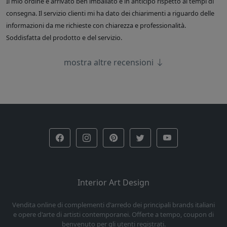
Il mio ordine è arrivato ben imballato e in anticipo rispetto ai tempi di
consegna. Il servizio clienti mi ha dato dei chiarimenti a riguardo delle
informazioni da me richieste con chiarezza e professionalità.
Soddisfatta del prodotto e del servizio.
mostra altre recensioni
Interior Art Design
Vendita online di complementi d'arredo dei principali brands italiani
e opere d'arte di artisti contemporanei. Offerte a tempo, coupon di
benvenuto per gli utenti registrati.