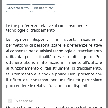
Accetta tutto
Rifiuta tutto
Le tue preferenze relative al consenso per le
tecnologie di tracciamento
Le opzioni disponibili in questa sezione ti
QUADRO ALBERO DELLA VITA CON FAMIGLIA 70X48, GRIGIO
permettono di personalizzare le preferenze relative
ME1945-1G
al consenso per qualsiasi tecnologia di tracciamento
Bongelli Preziosi
utilizzata per le finalità descritte di seguito. Per
ottenere ulteriori informazioni in merito all'utilità e
250,00 €
al funzionamento di tali strumenti di tracciamento,
fai riferimento alla cookie policy. Tieni presente che
il rifiuto del consenso per una finalità particolare
può rendere le relative funzioni non disponibili.
Necessari
Questi strumenti di tracciamento sono strettamente