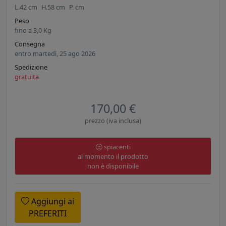
L.
42
cm
H.
58
cm
P.
cm
Peso
fino a
3,0
Kg
Consegna
entro martedì, 25 ago 2026
Spedizione
gratuita
170,00 €
prezzo (iva inclusa)
spiacenti
al momento il prodotto
non è disponibile
Aggiungi ai
PREFERITI