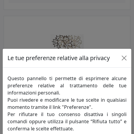
Le tue preferenze relative alla privacy
QUADRO ALBERO DELLA VITA CON FAMIGLIA 110X60 NOCCIOLA,
Questo pannello ti permette di esprimere alcune
ME2460-3N
preferenze relative al trattamento delle tue
Bongelli Preziosi
informazioni personali.
Puoi rivedere e modificare le tue scelte in qualsiasi
349,00 €
momento tramite il link "Preferenze".
Per rifiutare il tuo consenso disattiva i singoli
comandi oppure utilizza il pulsante “Rifiuta tutto” e
conferma le scelte effettuate.