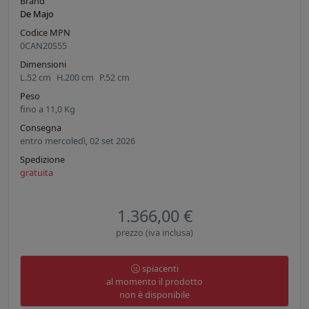
Brand
De Majo
Codice MPN
0CAN20S55
Dimensioni
L.
52
cm
H.
200
cm
P.
52
cm
Peso
fino a
11,0
Kg
Consegna
entro mercoledì, 02 set 2026
Spedizione
gratuita
1.366,00 €
prezzo (iva inclusa)
spiacenti
al momento il prodotto
non è disponibile