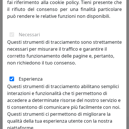
fai riferimento alla cookie policy. Tieni presente che
Etica per DE MAJO si declina innanzitutto nella volontà
il rifiuto del consenso per una finalità particolare
di non prevaricare le ragioni altrui, nella convinzione
può rendere le relative funzioni non disponibili.
che i sentimenti vadano rispettati, che le diversità
possano essere dei valori e non dei limiti. Per noi l’etica
si declina anche nella cura del territorio, del benessere
Necessari
di tutti, dell’aria che ci circonda, delle acque così care e
Questi strumenti di tracciamento sono strettamente
fragili dell’ ecosistema della laguna veneziana.
necessari per misurare il traffico e garantire il
corretto funzionamento delle pagine e, pertanto,
In tutto questo percorso arte e design si confrontano e
non richiedono il tuo consenso.
si fondono. Un binomio che si autoalimenta e completa,
un binomio fatto di fedeltà al rigore stilistico e libertà
Esperienza
interpretativa. Per noi l’Arte si articola nel bisogno di
Questi strumenti di tracciamento abilitano semplici
affermare la capacità di esprimere attraverso un
interazioni e funzionalità che ti permettono di
semplice manufatto un concetto in grado di emanare
accedere a determinate risorse del nostro servizio e
fascino ed emozione.
ti consentono di comunicare più facilmente con noi.
Questi strumenti ci permettono di migliorare la
qualità della tua esperienza utente con la nostra
piattaforme.