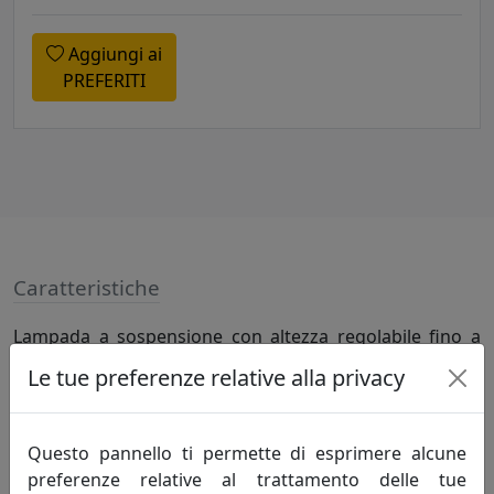
Aggiungi ai
PREFERITI
Caratteristiche
Lampada a sospensione con altezza regolabile fino a
200 cm, alimentatore dimmerabile. Lampadine di tipo
Le tue preferenze relative alla privacy
ALOGENE non incluse.
Questo pannello ti permette di esprimere alcune
Specifiche
preferenze relative al trattamento delle tue