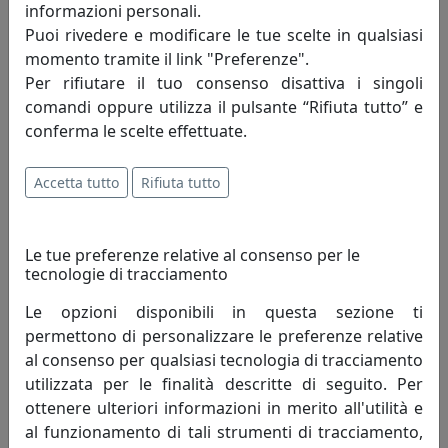
informazioni personali.
Lampadina di tipo R7s 160W (118mm)
Puoi rivedere e modificare le tue scelte in qualsiasi
momento tramite il link "Preferenze".
Per rifiutare il tuo consenso disattiva i singoli
Informazioni sul brand
comandi oppure utilizza il pulsante “Rifiuta tutto” e
Nasce a Murano nutrendosi della
conferma le scelte effettuate.
collaborazione di maestranze esperte ed
appassionate, della capacità innovativa di
Accetta tutto
Rifiuta tutto
artisti e designer che capitalizzano una
cultura del fare pregna di tradizione ed esperienza. Su
tutto giganteggia la personalità del fondatore, Guido
Le tue preferenze relative al consenso per le
de Majo, modello esemplare di lungimiranza
tecnologie di tracciamento
imprenditoriale. Da questa contiguità hanno origine i
Le opzioni disponibili in questa sezione ti
grandi valori che dopo 65 anni di attività custodiscono
permettono di personalizzare le preferenze relative
la vision dell’azienda.
al consenso per qualsiasi tecnologia di tracciamento
utilizzata per le finalità descritte di seguito. Per
Alla base della intrapresa sono i principi ispiratori di
ottenere ulteriori informazioni in merito all'utilità e
tutti i comportamenti: Etica ed Arte.
al funzionamento di tali strumenti di tracciamento,