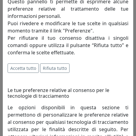
Questo pannello ti permette di esprimere alcune
preferenze relative al trattamento delle tue
Specifiche
informazioni personali.
Puoi rivedere e modificare le tue scelte in qualsiasi
Lampadina di tipo LED 35W, flusso luminoso 3500lm,
momento tramite il link "Preferenze".
temperatura colore 2700k CRI90
Per rifiutare il tuo consenso disattiva i singoli
comandi oppure utilizza il pulsante “Rifiuta tutto” e
Informazioni sul brand
conferma le scelte effettuate.
Nasce a Murano nutrendosi della
Accetta tutto
Rifiuta tutto
collaborazione di maestranze esperte ed
appassionate, della capacità innovativa di
artisti e designer che capitalizzano una
Le tue preferenze relative al consenso per le
cultura del fare pregna di tradizione ed esperienza. Su
tecnologie di tracciamento
tutto giganteggia la personalità del fondatore, Guido
Le opzioni disponibili in questa sezione ti
de Majo, modello esemplare di lungimiranza
permettono di personalizzare le preferenze relative
imprenditoriale. Da questa contiguità hanno origine i
al consenso per qualsiasi tecnologia di tracciamento
grandi valori che dopo 65 anni di attività custodiscono
utilizzata per le finalità descritte di seguito. Per
la vision dell’azienda.