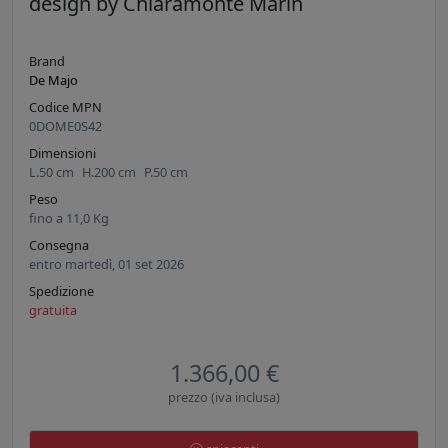
design by Chiaramonte Marin
Brand
De Majo
Codice MPN
0DOME0S42
Dimensioni
L.
50
cm
H.
200
cm
P.
50
cm
Peso
fino a
11,0
Kg
Consegna
entro martedì, 01 set 2026
Spedizione
gratuita
1.366,00 €
prezzo (iva inclusa)