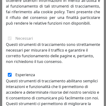
ottenere ulteriori informazioni in merito all'utilità e
al funzionamento di tali strumenti di tracciamento,
Alla base della intrapresa sono i principi ispiratori di
fai riferimento alla cookie policy. Tieni presente che
tutti i comportamenti: Etica ed Arte.
il rifiuto del consenso per una finalità particolare
può rendere le relative funzioni non disponibili.
Etica per DE MAJO si declina innanzitutto nella volontà
di non prevaricare le ragioni altrui, nella convinzione
che i sentimenti vadano rispettati, che le diversità
Necessari
possano essere dei valori e non dei limiti. Per noi l’etica
Questi strumenti di tracciamento sono strettamente
si declina anche nella cura del territorio, del benessere
necessari per misurare il traffico e garantire il
di tutti, dell’aria che ci circonda, delle acque così care e
corretto funzionamento delle pagine e, pertanto,
fragili dell’ ecosistema della laguna veneziana.
non richiedono il tuo consenso.
In tutto questo percorso arte e design si confrontano e
Esperienza
si fondono. Un binomio che si autoalimenta e completa,
un binomio fatto di fedeltà al rigore stilistico e libertà
Questi strumenti di tracciamento abilitano semplici
interpretativa. Per noi l’Arte si articola nel bisogno di
interazioni e funzionalità che ti permettono di
affermare la capacità di esprimere attraverso un
accedere a determinate risorse del nostro servizio e
semplice manufatto un concetto in grado di emanare
ti consentono di comunicare più facilmente con noi.
fascino ed emozione.
Questi strumenti ci permettono di migliorare la