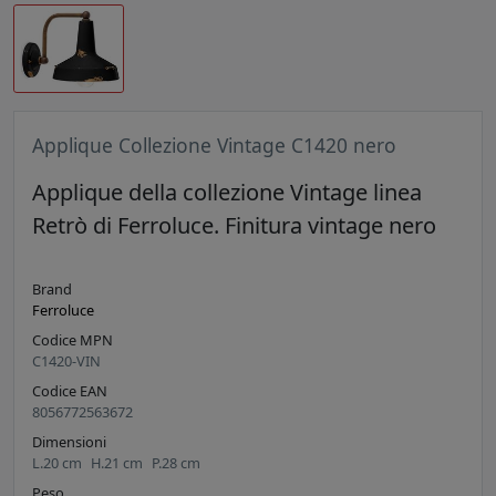
Applique Collezione Vintage C1420 nero
Applique della collezione Vintage linea
Retrò di Ferroluce. Finitura vintage nero
Brand
Ferroluce
Codice MPN
C1420-VIN
Codice EAN
8056772563672
Dimensioni
L.
20
cm
H.
21
cm
P.
28
cm
Peso