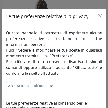
Le tue preferenze relative alla privacy
Questo pannello ti permette di esprimere alcune
preferenze relative al trattamento delle tue
APPLIQUE COLLEZIONE VINTAGE C115 NERO
informazioni personali.
Ferroluce
Puoi rivedere e modificare le tue scelte in qualsiasi
momento tramite il link "Preferenze".
131,00 €
Per rifiutare il tuo consenso disattiva i singoli
comandi oppure utilizza il pulsante “Rifiuta tutto” e
conferma le scelte effettuate.
Accetta tutto
Rifiuta tutto
Le tue preferenze relative al consenso per le
tecnologie di tracciamento