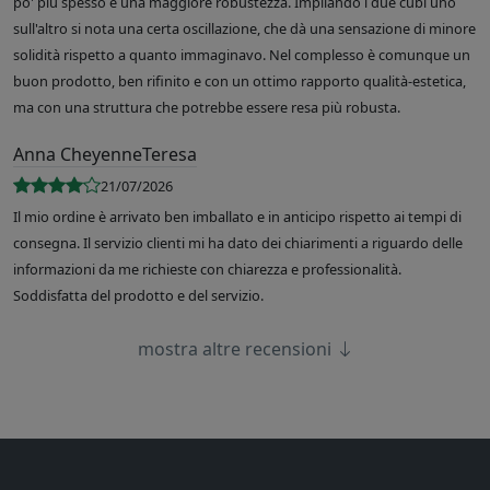
po' più spesso e una maggiore robustezza. Impilando i due cubi uno
sull'altro si nota una certa oscillazione, che dà una sensazione di minore
solidità rispetto a quanto immaginavo. Nel complesso è comunque un
buon prodotto, ben rifinito e con un ottimo rapporto qualità-estetica,
ma con una struttura che potrebbe essere resa più robusta.
Anna CheyenneTeresa
21/07/2026
Il mio ordine è arrivato ben imballato e in anticipo rispetto ai tempi di
consegna. Il servizio clienti mi ha dato dei chiarimenti a riguardo delle
informazioni da me richieste con chiarezza e professionalità.
Soddisfatta del prodotto e del servizio.
mostra altre recensioni