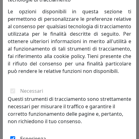
Le opzioni disponibili in questa sezione ti
permettono di personalizzare le preferenze relative
APPLIQUE COLLEZIONE VINTAGE C665 NERO
al consenso per qualsiasi tecnologia di tracciamento
Ferroluce
utilizzata per le finalità descritte di seguito. Per
ottenere ulteriori informazioni in merito all'utilità e
227,00 €
al funzionamento di tali strumenti di tracciamento,
fai riferimento alla cookie policy. Tieni presente che
il rifiuto del consenso per una finalità particolare
può rendere le relative funzioni non disponibili.
Necessari
Questi strumenti di tracciamento sono strettamente
necessari per misurare il traffico e garantire il
corretto funzionamento delle pagine e, pertanto,
non richiedono il tuo consenso.
APPLIQUE D.030 COLLEZIONE COUNTRY C1440 NERO
Ferroluce
Esperienza