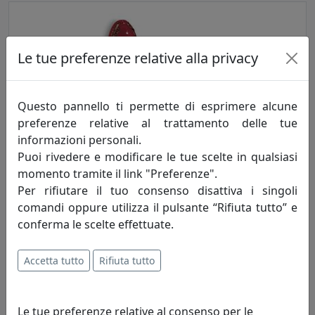
Le tue preferenze relative alla privacy
Questo pannello ti permette di esprimere alcune
preferenze relative al trattamento delle tue
informazioni personali.
APPLIQUE COLLEZIONE VINTAGE C115 BORDEAUX
Puoi rivedere e modificare le tue scelte in qualsiasi
Ferroluce
momento tramite il link "Preferenze".
Per rifiutare il tuo consenso disattiva i singoli
131,00 €
comandi oppure utilizza il pulsante “Rifiuta tutto” e
conferma le scelte effettuate.
Accetta tutto
Rifiuta tutto
Le tue preferenze relative al consenso per le