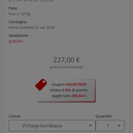
L.
11
cm
H.
18
cm
P.
20
cm
Peso
fino a
1,0
Kg
Consegna
entro martedì, 01 set 2026
Spedizione
gratuita
227,00 €
prezzo (iva inclusa)
coupon
FRLRETRO8
ottieni il
8%
di sconto
paghi solo
208,84 €
Colore
Quantità
Vintage bordeaux
1