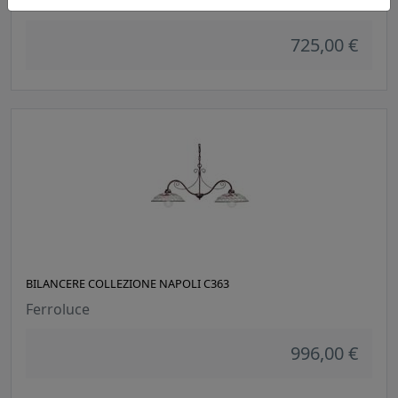
Ferroluce
725,00 €
BILANCERE COLLEZIONE NAPOLI C363
Ferroluce
996,00 €