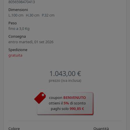
8056598470413
Dimensioni
L.
100
cm
H.
30
cm
P.
32
cm
Peso
fino a
3,0
Kg
Consegna
entro martedì, 01 set 2026
Spedizione
gratuita
1.043,00 €
prezzo (iva inclusa)
coupon
BENVENUTO
ottieni il
5%
di sconto
paghi solo
990,85 €
Colore
Quantità