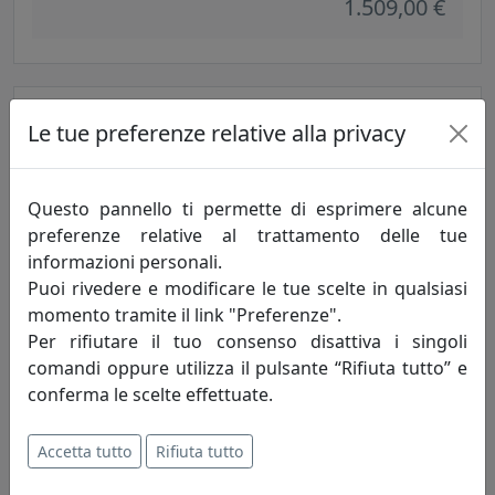
1.509,00 €
Le tue preferenze relative alla privacy
Questo pannello ti permette di esprimere alcune
preferenze relative al trattamento delle tue
informazioni personali.
Puoi rivedere e modificare le tue scelte in qualsiasi
BILANCERE COLLEZIONE LECCO C1296
momento tramite il link "Preferenze".
Ferroluce
Per rifiutare il tuo consenso disattiva i singoli
comandi oppure utilizza il pulsante “Rifiuta tutto” e
1.309,00 €
conferma le scelte effettuate.
Accetta tutto
Rifiuta tutto