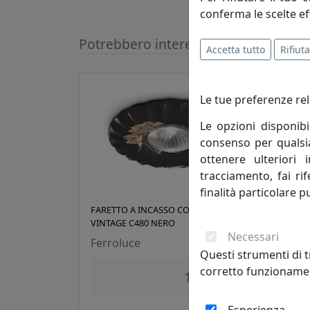
conferma le scelte ef
Potrebbero interessarti
Accetta tutto
Rifiuta
Le tue preferenze rel
Le opzioni disponibi
consenso per qualsias
ottenere ulteriori 
tracciamento, fai ri
finalità particolare p
FARETTO A INCASSO COLLEZIONE
FARE
VINTAGE C480 NERO
VINT
Necessari
Ferroluce
Ferr
Questi strumenti di t
corretto funzionamen
188,00 €