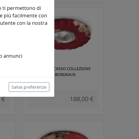
e ti permettono di
e più facilmente con
 utente con la nostra
 o annunci
E
FARETTO A INCASSO COLLEZIONE
VINTAGE C480 BORDEAUX
Ferroluce
Salva preferenze
 €
188,00 €