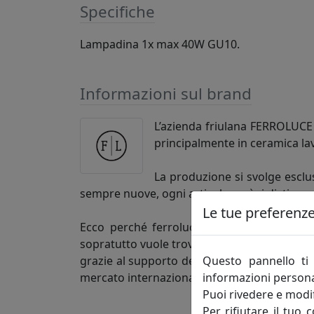
Specifiche
Lampadina 1x max 40W GU10.
Informazioni sul brand
L’azienda friulana FERROLUCE h
principalmente in ceramica la
La produzione si svolge esclus
sempre nuove, ogni articolo così si distingu
Le tue preferenze 
Ecco perché ferroluce si rivolge alla clie
sopratutto vuole trovare un’azienda competen
Questo pannello ti 
grazie al supporto dei figli, è una realtà 
informazioni persona
mercato internazionale.
Puoi rivedere e modif
Per rifiutare il tuo 