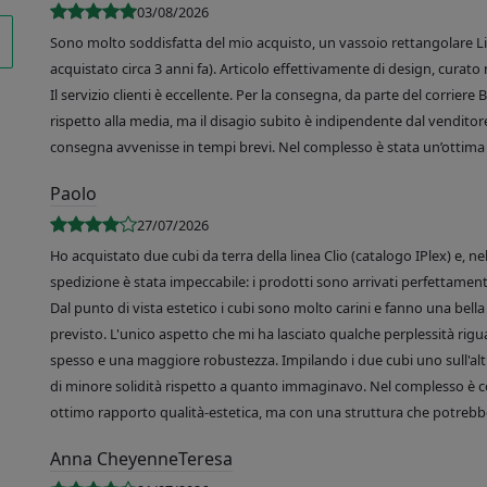
03/08/2026
Sono molto soddisfatta del mio acquisto, un vassoio rettangolare Like
acquistato circa 3 anni fa). Articolo effettivamente di design, curato 
Il servizio clienti è eccellente. Per la consegna, da parte del corrier
rispetto alla media, ma il disagio subito è indipendente dal venditore
consegna avvenisse in tempi brevi. Nel complesso è stata un’ottima 
Paolo
27/07/2026
Ho acquistato due cubi da terra della linea Clio (catalogo IPlex) e, n
spedizione è stata impeccabile: i prodotti sono arrivati perfettamente
Dal punto di vista estetico i cubi sono molto carini e fanno una bella 
previsto. L'unico aspetto che mi ha lasciato qualche perplessità rigu
spesso e una maggiore robustezza. Impilando i due cubi uno sull'altr
di minore solidità rispetto a quanto immaginavo. Nel complesso è 
ottimo rapporto qualità-estetica, ma con una struttura che potrebbe
Anna CheyenneTeresa