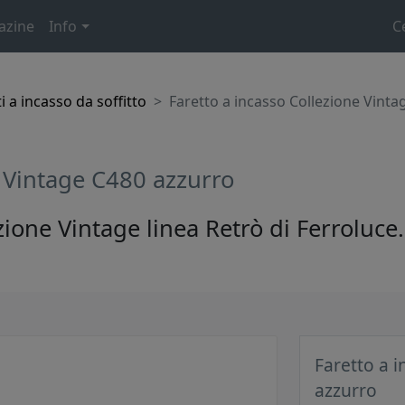
azine
Info
C
i a incasso da soffitto
Faretto a incasso Collezione Vint
e Vintage C480 azzurro
ezione Vintage linea Retrò di Ferroluce
Faretto a 
azzurro