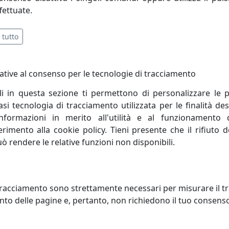
fettuate.
 tutto
ative al consenso per le tecnologie di tracciamento
li in questa sezione ti permettono di personalizzare le p
i tecnologia di tracciamento utilizzata per le finalità des
informazioni in merito all'utilità e al funzionamento 
ferimento alla cookie policy. Tieni presente che il rifiuto
uò rendere le relative funzioni non disponibili.
TTO A INCASSO COLLEZIONE
FARETTO A INCASSO COLLEZION
AGE C480 TORTORA
VINTAGE C480 ARANCIO
oluce
Ferroluce
racciamento sono strettamente necessari per misurare il traf
to delle pagine e, pertanto, non richiedono il tuo consens
188,00 €
188,00