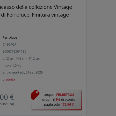
ncasso della collezione Vintage
 di Ferroluce. Finitura vintage
Ferroluce
C480-VIA
8056772561135
L.
12
cm
H.
2
cm
P.
12
cm
fino a
1,0
Kg
entro martedì, 01 set 2026
gratuita
00 €
coupon
FRLRETRO8
ottieni il
8%
di sconto
a inclusa)
paghi solo
172,96 €