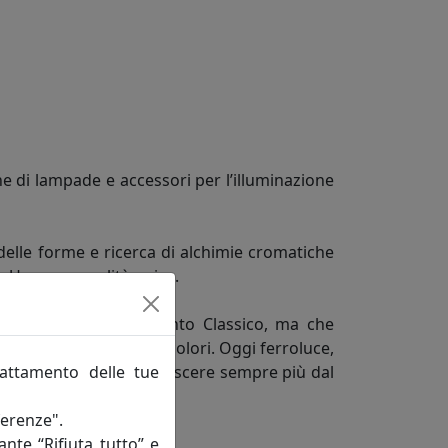
e di lampade e accessori per l’illuminazione
delle forme e ricerca di alchimie cromatiche
do Una personalità unica.
ne in fatto di arredamento Classico, ma che
rme, misure, decori e colori. Oggi ferroluce,
rattamento delle tue
quisiti vuole farsi conoscere sempre più dal
ferenze".
ante “Rifiuta tutto” e