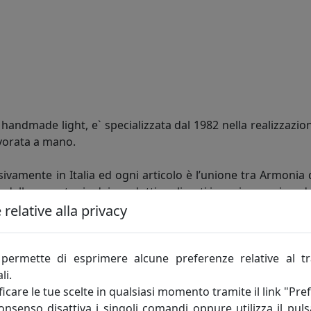
andmade light, e` specializzata dal 1982 nella realizzazion
vorata a mano.
ivamente in Italia ed ogni articolo è l’unione tra Armonia 
e dalla monotonia dei prodotti realizzati in serie, acquisen
relative alla privacy
ntela più esigente, che non cerca solo la giusta soluzio
te e in grado di personalizzare ogni articolo in fatto di fo
permette di esprimere alcune preferenze relative al t
moderna, giovane e Dinamica, che grazie agli insegnamenti ac
li.
icare le tue scelte in qualsiasi momento tramite il link "Pre
consenso disattiva i singoli comandi oppure utilizza il puls