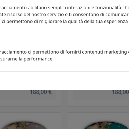
racciamento abilitano semplici interazioni e funzionalità ch
te risorse del nostro servizio e ti consentono di comunicar
 ci permettono di migliorare la qualità della tua esperienza
tracciamento ci permettono di fornirti contenuti marketing
misurarne la performance.
TTO A INCASSO COLLEZIONE
FARETTO A INCASSO COLLEZION
AGE C480 BIANCO
VINTAGE C480 GIALLO
oluce
Ferroluce
188,00 €
188,00