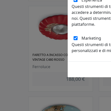
Esperienza
Questi strumenti di t
accedere a determina
noi. Questi strumenti
piattaforme.
Marketing
Questi strumenti di 
personalizzati e di 
FARETTO A INCASSO COLLEZIONE
FARE
VINTAGE C480 ROSSO
VINT
Ferroluce
Ferr
188,00 €