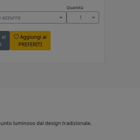
Quantità
e azzurro
1
 al
Aggiungi ai
O
PREFERITI
 punto luminoso dal design tradizionale.