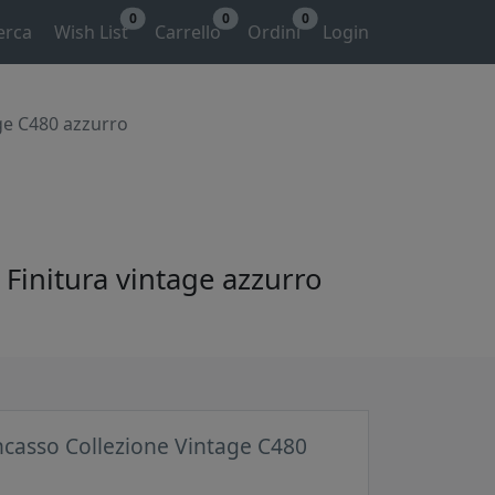
0
0
0
erca
Wish List
Carrello
Ordini
Login
age C480 azzurro
. Finitura vintage azzurro
incasso Collezione Vintage C480