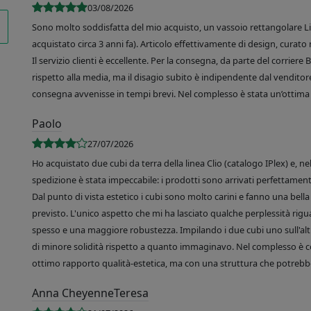
03/08/2026
Sono molto soddisfatta del mio acquisto, un vassoio rettangolare Like
acquistato circa 3 anni fa). Articolo effettivamente di design, curato 
Il servizio clienti è eccellente. Per la consegna, da parte del corrier
rispetto alla media, ma il disagio subito è indipendente dal venditore
consegna avvenisse in tempi brevi. Nel complesso è stata un’ottima 
Paolo
27/07/2026
Ho acquistato due cubi da terra della linea Clio (catalogo IPlex) e, n
spedizione è stata impeccabile: i prodotti sono arrivati perfettamente
Dal punto di vista estetico i cubi sono molto carini e fanno una bella 
previsto. L'unico aspetto che mi ha lasciato qualche perplessità rigu
spesso e una maggiore robustezza. Impilando i due cubi uno sull'altr
di minore solidità rispetto a quanto immaginavo. Nel complesso è 
ottimo rapporto qualità-estetica, ma con una struttura che potrebbe
Anna CheyenneTeresa