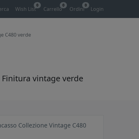
0
0
0
erca
Wish List
Carrello
Ordini
Login
age C480 verde
. Finitura vintage verde
incasso Collezione Vintage C480