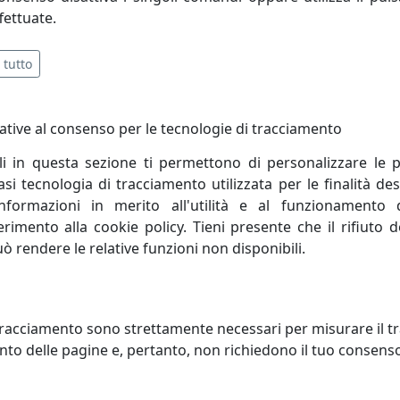
fettuate.
 tutto
ative al consenso per le tecnologie di tracciamento
li in questa sezione ti permettono di personalizzare le p
i tecnologia di tracciamento utilizzata per le finalità des
informazioni in merito all'utilità e al funzionamento 
ferimento alla cookie policy. Tieni presente che il rifiuto
uò rendere le relative funzioni non disponibili.
TTO A INCASSO COLLEZIONE
FARETTO A INCASSO COLLEZION
AGE C480 BIANCO
VINTAGE C480 GIALLO
oluce
Ferroluce
racciamento sono strettamente necessari per misurare il traf
to delle pagine e, pertanto, non richiedono il tuo consens
188,00 €
188,00