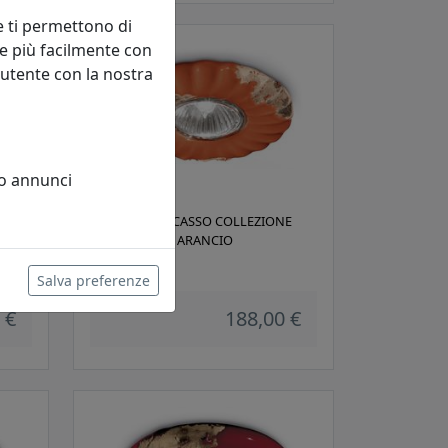
e ti permettono di
e più facilmente con
 utente con la nostra
 o annunci
E
FARETTO A INCASSO COLLEZIONE
VINTAGE C480 ARANCIO
Ferroluce
Salva preferenze
 €
188,00 €