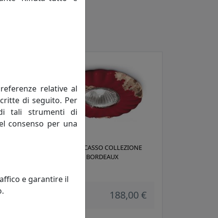
referenze relative al
critte di seguito. Per
di tali strumenti di
 del consenso per una
E
FARETTO A INCASSO COLLEZIONE
VINTAGE C480 BORDEAUX
Ferroluce
fico e garantire il
o.
 €
188,00 €