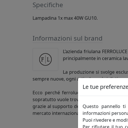
Specifiche
Lampadina 1x max 40W GU10.
Informazioni sul brand
L’azienda friulana FERROLUCE h
principalmente in ceramica la
La produzione si svolge esclus
sempre nuove, ogni articolo così si distingu
Le tue preferenze 
Ecco perché ferroluce si rivolge alla clie
sopratutto vuole trovare un’azienda competen
Questo pannello ti 
grazie al supporto dei figli, è una realtà 
informazioni persona
mercato internazionale.
Puoi rivedere e modif
Per rifiutare il tuo 