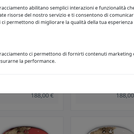
racciamento abilitano semplici interazioni e funzionalità ch
te risorse del nostro servizio e ti consentono di comunicar
 ci permettono di migliorare la qualità della tua esperienza
tracciamento ci permettono di fornirti contenuti marketing
misurarne la performance.
TTO A INCASSO COLLEZIONE
FARETTO A INCASSO COLLEZION
AGE C480 NERO
VINTAGE C480 TORTORA
oluce
Ferroluce
188,00 €
188,00