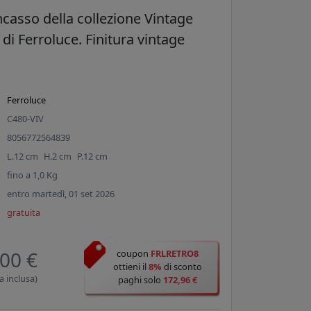
ncasso della collezione Vintage
 di Ferroluce. Finitura vintage
Ferroluce
C480-VIV
8056772564839
L.
12
cm
H.
2
cm
P.
12
cm
fino a
1,0
Kg
entro martedì, 01 set 2026
gratuita
00 €
coupon
FRLRETRO8
ottieni il
8%
di sconto
a inclusa)
paghi solo
172,96 €