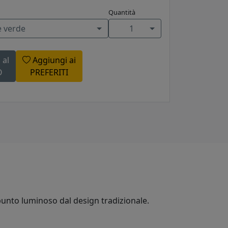
Quantità
e verde
1
 al
Aggiungi ai
O
PREFERITI
 punto luminoso dal design tradizionale.