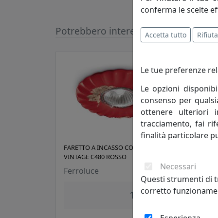
conferma le scelte ef
Potrebbero interessarti
Accetta tutto
Rifiuta
Le tue preferenze rel
Le opzioni disponibi
consenso per qualsias
ottenere ulteriori 
tracciamento, fai ri
finalità particolare p
FARETTO A INCASSO COLLEZIONE
FARE
VINTAGE C480 ROSSO
VINT
Necessari
Ferroluce
Ferr
Questi strumenti di t
corretto funzionamen
188,00 €