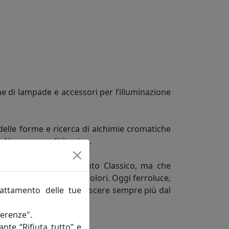
e di lampade e accessori per l’illuminazione
delle forme e ricerca di alchimie cromatiche
do Una personalità unica.
ne in fatto di arredamento Classico, ma che
rme, misure, decori e colori. Oggi ferroluce,
rattamento delle tue
quisiti vuole farsi conoscere sempre più dal
ferenze".
ante “Rifiuta tutto” e