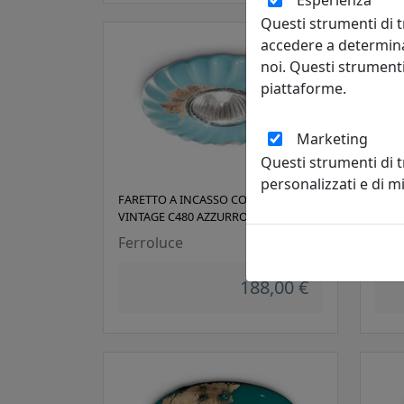
Esperienza
Questi strumenti di t
accedere a determina
noi. Questi strumenti
piattaforme.
Marketing
Questi strumenti di 
personalizzati e di 
FARETTO A INCASSO COLLEZIONE
FARE
VINTAGE C480 AZZURRO
VINT
Ferroluce
Ferr
188,00 €