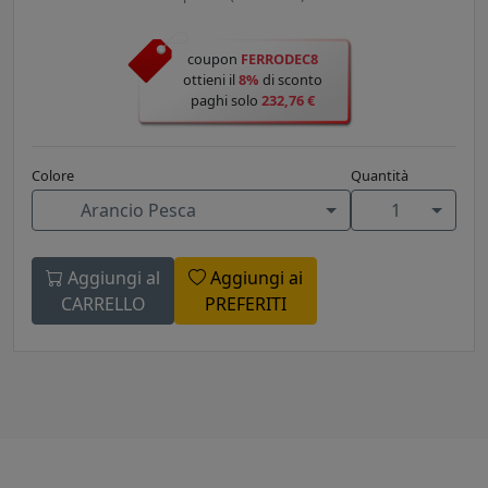
coupon
FERRODEC8
ottieni il
8%
di sconto
paghi solo
232,76 €
Colore
Quantità
Arancio Pesca
1
Aggiungi al
Aggiungi ai
CARRELLO
PREFERITI