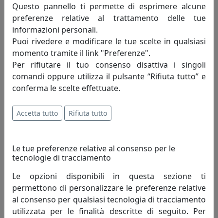
Questo pannello ti permette di esprimere alcune
preferenze relative al trattamento delle tue
informazioni personali.
Puoi rivedere e modificare le tue scelte in qualsiasi
momento tramite il link "Preferenze".
Per rifiutare il tuo consenso disattiva i singoli
comandi oppure utilizza il pulsante “Rifiuta tutto” e
conferma le scelte effettuate.
LAMPADA A SOSPENSIONE CILINDRO STRETTO C2500-ROC
Accetta tutto
Rifiuta tutto
COLLEZIONE PI FINITURA ROSSO CORALLO
Ferroluce
Le tue preferenze relative al consenso per le
253,00 €
tecnologie di tracciamento
Le opzioni disponibili in questa sezione ti
permettono di personalizzare le preferenze relative
al consenso per qualsiasi tecnologia di tracciamento
utilizzata per le finalità descritte di seguito. Per