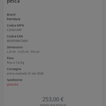
pesca
Brand
Ferroluce
Codice MPN
C2500-ARP
Codice EAN
8056598473841
Dimensioni
L.
6
cm
H.
25
cm
P.
6
cm
Peso
fino a
1,0
Kg
Consegna
entro martedì, 01 set 2026
Spedizione
gratuita
253,00 €
prezzo (iva inclusa)