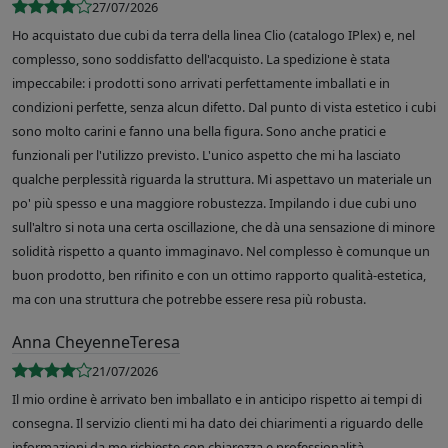
27/07/2026
Ho acquistato due cubi da terra della linea Clio (catalogo IPlex) e, nel
complesso, sono soddisfatto dell'acquisto. La spedizione è stata
impeccabile: i prodotti sono arrivati perfettamente imballati e in
condizioni perfette, senza alcun difetto. Dal punto di vista estetico i cubi
sono molto carini e fanno una bella figura. Sono anche pratici e
funzionali per l'utilizzo previsto. L'unico aspetto che mi ha lasciato
qualche perplessità riguarda la struttura. Mi aspettavo un materiale un
po' più spesso e una maggiore robustezza. Impilando i due cubi uno
sull'altro si nota una certa oscillazione, che dà una sensazione di minore
solidità rispetto a quanto immaginavo. Nel complesso è comunque un
buon prodotto, ben rifinito e con un ottimo rapporto qualità-estetica,
ma con una struttura che potrebbe essere resa più robusta.
Anna CheyenneTeresa
21/07/2026
Il mio ordine è arrivato ben imballato e in anticipo rispetto ai tempi di
consegna. Il servizio clienti mi ha dato dei chiarimenti a riguardo delle
informazioni da me richieste con chiarezza e professionalità.