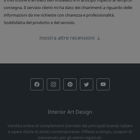
Il mio ordine è arrivato ben imballato e in anticipo rispetto ai tempi di
consegna. Il servizio clienti mi ha dato dei chiarimenti a riguardo delle
informazioni da me richieste con chiarezza e professionalità.
Soddisfatta del prodotto e del servizio.
mostra altre recensioni
Interior Art Design
Vendita online di complementi d'arredo dei principali brands italiani
e opere d'arte di artisti contemporanei. Offerte a tempo, coupon di
benvenuto per gli utenti registrati.