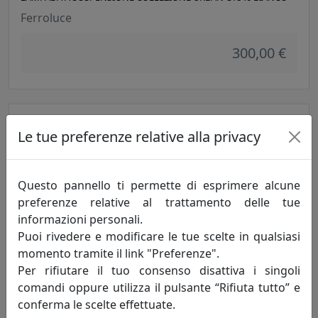
Ferroluce
300,00 €
Le tue preferenze relative alla privacy
Questo pannello ti permette di esprimere alcune
preferenze relative al trattamento delle tue
informazioni personali.
Puoi rivedere e modificare le tue scelte in qualsiasi
LAMPADA A SOSPENSIONE COLLEZIONE URBAN C1840 GIALLO
momento tramite il link "Preferenze".
Ferroluce
Per rifiutare il tuo consenso disattiva i singoli
comandi oppure utilizza il pulsante “Rifiuta tutto” e
300,00 €
conferma le scelte effettuate.