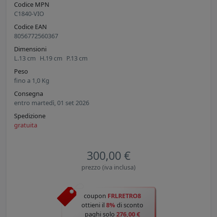
Codice MPN
C1840-VIO
Codice EAN
8056772560367
Dimensioni
L.
13
cm
H.
19
cm
P.
13
cm
Peso
fino a
1,0
Kg
Consegna
entro martedì, 01 set 2026
Spedizione
gratuita
300,00 €
prezzo (iva inclusa)
coupon
FRLRETRO8
ottieni il
8%
di sconto
paghi solo
276,00 €