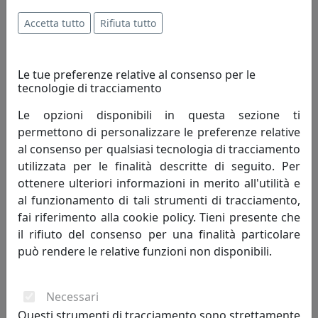
Accetta tutto
Rifiuta tutto
Le tue preferenze relative al consenso per le
tecnologie di tracciamento
Le opzioni disponibili in questa sezione ti
permettono di personalizzare le preferenze relative
al consenso per qualsiasi tecnologia di tracciamento
utilizzata per le finalità descritte di seguito. Per
LAMPADA A SOSPENSIONE COLLEZIONE URBAN C1840
ottenere ulteriori informazioni in merito all'utilità e
BORDEAUX
al funzionamento di tali strumenti di tracciamento,
Ferroluce
fai riferimento alla cookie policy. Tieni presente che
il rifiuto del consenso per una finalità particolare
300,00 €
può rendere le relative funzioni non disponibili.
Necessari
Questi strumenti di tracciamento sono strettamente