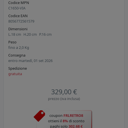
Codice MPN
C1650-VIA
Codice EAN
8056772561579
Dimensioni
L.
18
cm
H.
20
cm
P.
16
cm
Peso
fino a
2,0
Kg
Consegna
entro martedì, 01 set 2026
Spedizione
gratuita
329,00 €
prezzo (iva inclusa)
coupon
FRLRETRO8
ottieni il
8%
di sconto
paghi solo
302,68 €