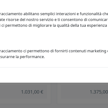
1.520,00 €
994,00
racciamento abilitano semplici interazioni e funzionalità ch
te risorse del nostro servizio e ti consentono di comunicar
 ci permettono di migliorare la qualità della tua esperienza
tracciamento ci permettono di fornirti contenuti marketing
misurarne la performance.
ADARIO COLLEZIONE SANREMO
LAMPADARIO COLLEZIONE SAN
-5
C410-8
oluce
Ferroluce
1.031,00 €
1.375,00