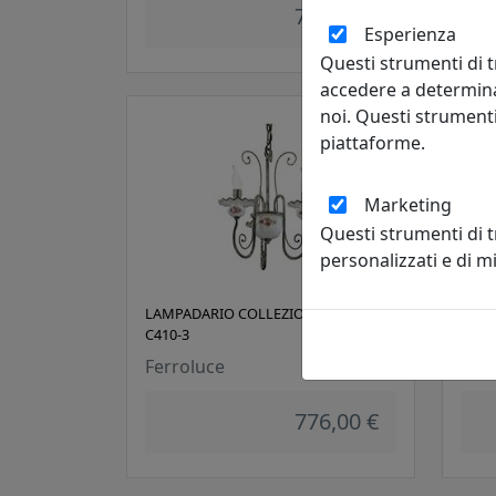
725,00 €
Esperienza
Questi strumenti di t
accedere a determina
noi. Questi strumenti
piattaforme.
Marketing
Questi strumenti di 
personalizzati e di 
LAMPADARIO COLLEZIONE SANREMO
LAMP
C410-3
C410
Ferroluce
Ferr
776,00 €