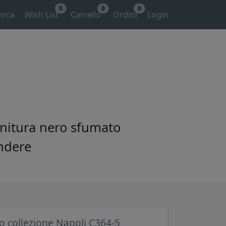
0
0
0
erca
Wish List
Carrello
Ordini
Login
initura nero sfumato
endere
 collezione Napoli C364-5