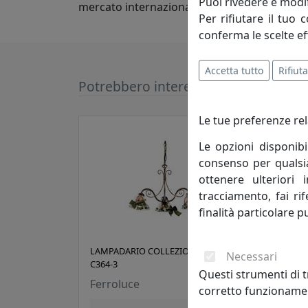
Puoi rivedere e modif
mercato internazionale.
Per rifiutare il tuo 
conferma le scelte ef
Accetta tutto
Rifiuta
Potrebbero interessarti
Le tue preferenze rel
Le opzioni disponibi
consenso per qualsias
ottenere ulteriori 
tracciamento, fai ri
finalità particolare p
LAMPADARIO COLLEZIONE NAPOLI
LAMP
Necessari
C364-3
C364
Questi strumenti di t
Ferroluce
Ferr
corretto funzionamen