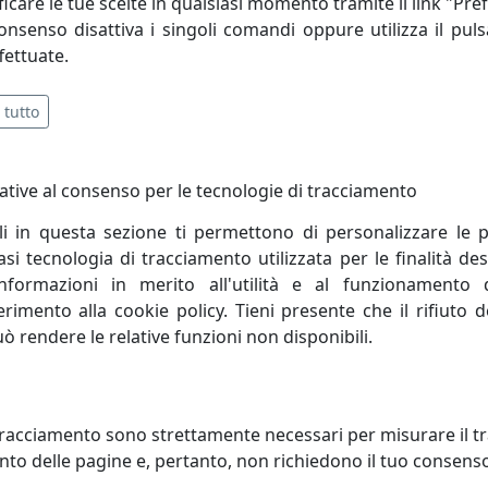
icare le tue scelte in qualsiasi momento tramite il link "Pre
consenso disattiva i singoli comandi oppure utilizza il puls
fettuate.
 tutto
ative al consenso per le tecnologie di tracciamento
li in questa sezione ti permettono di personalizzare le p
i tecnologia di tracciamento utilizzata per le finalità des
informazioni in merito all'utilità e al funzionamento 
ferimento alla cookie policy. Tieni presente che il rifiuto
uò rendere le relative funzioni non disponibili.
ADARIO COLLEZIONE NAPOLI
LAMPADARIO COLLEZIONE ROM
-8
C403-5
racciamento sono strettamente necessari per misurare il traf
oluce
Ferroluce
to delle pagine e, pertanto, non richiedono il tuo consens