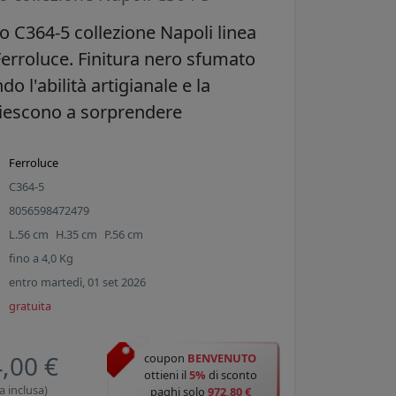
 C364-5 collezione Napoli linea
Ferroluce. Finitura nero sfumato
 l'abilità artigianale e la
 riescono a sorprendere
Ferroluce
C364-5
8056598472479
L.
56
cm
H.
35
cm
P.
56
cm
fino a
4,0
Kg
entro martedì, 01 set 2026
gratuita
,00 €
coupon
BENVENUTO
ottieni il
5%
di sconto
a inclusa)
paghi solo
972,80 €