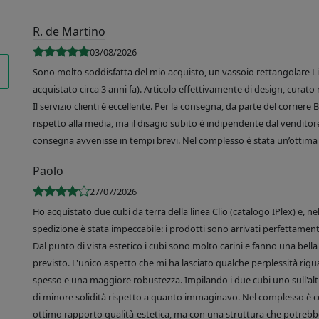
R. de Martino
03/08/2026
Sono molto soddisfatta del mio acquisto, un vassoio rettangolare Like
acquistato circa 3 anni fa). Articolo effettivamente di design, curato 
Il servizio clienti è eccellente. Per la consegna, da parte del corrier
rispetto alla media, ma il disagio subito è indipendente dal venditore
consegna avvenisse in tempi brevi. Nel complesso è stata un’ottima 
Paolo
27/07/2026
Ho acquistato due cubi da terra della linea Clio (catalogo IPlex) e, n
spedizione è stata impeccabile: i prodotti sono arrivati perfettamente
Dal punto di vista estetico i cubi sono molto carini e fanno una bella 
previsto. L'unico aspetto che mi ha lasciato qualche perplessità rigu
spesso e una maggiore robustezza. Impilando i due cubi uno sull'altr
di minore solidità rispetto a quanto immaginavo. Nel complesso è 
ottimo rapporto qualità-estetica, ma con una struttura che potrebbe