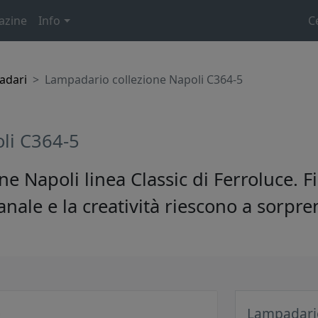
azine
Info
C
adari
Lampadario collezione Napoli C364-5
li C364-5
e Napoli linea Classic di Ferroluce. F
anale e la creatività riescono a sorpr
Lampadario