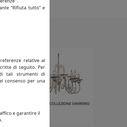
ferenze".
ante “Rifiuta tutto” e
referenze relative al
critte di seguito. Per
di tali strumenti di
 del consenso per una
A
LAMPADARIO COLLEZIONE SANREMO
C410-12
fico e garantire il
Ferroluce
o.