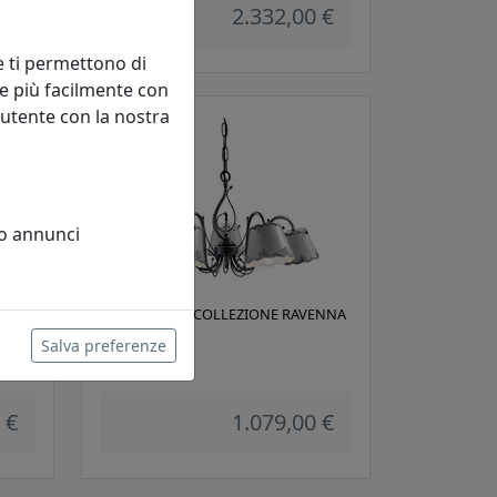
 €
2.332,00 €
e ti permettono di
e più facilmente con
 utente con la nostra
 o annunci
REMO
LAMPADARIO COLLEZIONE RAVENNA
C925
Salva preferenze
Ferroluce
 €
1.079,00 €