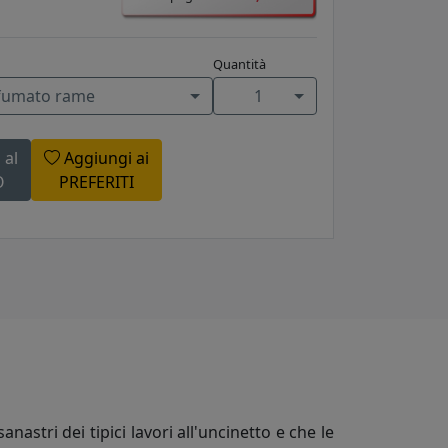
Quantità
fumato rame
1
 al
Aggiungi ai
O
PREFERITI
astri dei tipici lavori all'uncinetto e che le